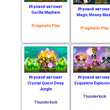
Игровой автомат
Игровой автома
Gorilla Mayhem
Magic Money Ma
Pragmatic Play
Pragmatic Play
Игровой автомат
Игровой автома
Crystal Quest Deep
Esqueleto Explosiv
Jungle
Thunderkick
Thunderkick