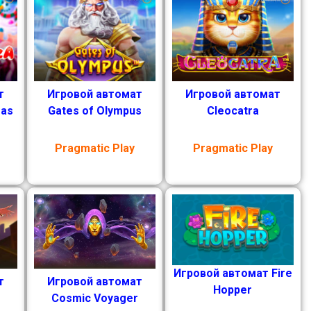
т
Игровой автомат
Игровой автомат
mas
Gates of Olympus
Cleocatra
Pragmatic Play
Pragmatic Play
Игровой автомат Fire
т
Игровой автомат
Hopper
Cosmic Voyager