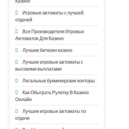
Казино
Игровые автоматы с лучшей
отдачей
Все Производители Игровых
Автоматов Для Казино
Лучшие биткоин казино
Лучшие игровые автоматы с
высокими выплатами
Легальные букмекерские конторы
Как Обыграть Рулетку В Казино
Онлайн
Лучшие игровые автоматы по
отдаче