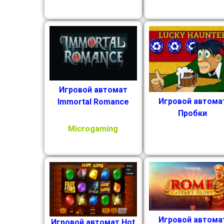
Игровой автомат
Игровой автома
Immortal Romance
Пробки
Microgaming
Игровой автома
Игровой автомат Hot