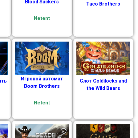
Blood Suckers
Taco Brothers
Netent
Игровой автомат
ать
Слот Goldilocks and
Boom Brothers
the Wild Bears
Netent