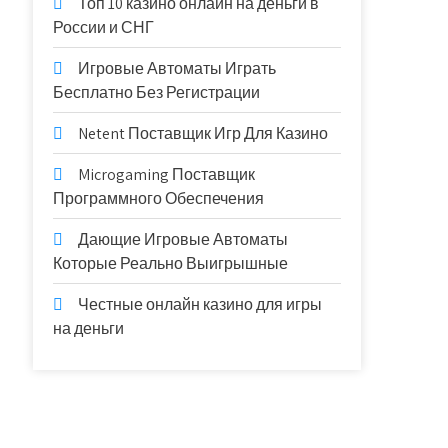
Топ 10 казино онлайн на деньги в
России и СНГ
Игровые Автоматы Играть
Бесплатно Без Регистрации
Netent Поставщик Игр Для Казино
Microgaming Поставщик
Программного Обеспечения
Дающие Игровые Автоматы
Которые Реально Выигрышные
Честные онлайн казино для игры
на деньги