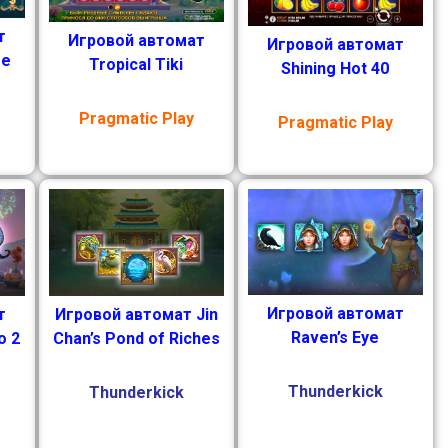
т
Игровой автомат
Игровой автомат
ze
Tropical Tiki
Shining Hot 40
Pragmatic Play
Pragmatic Play
Игровой автомат
Игровой автомат Jin
т
Raven’s Eye
Chan’s Pond of Riches
o 2
Thunderkick
Thunderkick