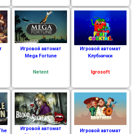
Игровой автомат
Игровой автомат
т
Клубнички
Mega Fortune
Igrosoft
Netent
Игровой автомат
The
Игровой автомат