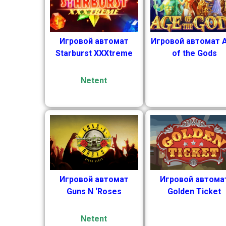
Игровой автомат
Игровой автомат 
Starburst XXXtreme
of the Gods
Netent
Игровой автомат
Игровой автома
Guns N ‘Roses
Golden Ticket
Netent