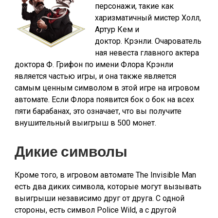
персонажи, такие как
харизматичный мистер Холл,
Артур Кем и
доктор. Крэнли. Очарователь
ная невеста главного актера
доктора Ф. Грифон по имени Флора Крэнли
является частью игры, и она также является
самым ценным символом в этой игре на игровом
автомате. Если Флора появится бок о бок на всех
пяти барабанах, это означает, что вы получите
внушительный выигрыш в 500 монет.
Дикие символы
Кроме того, в игровом автомате The Invisible Man
есть два диких символа, которые могут вызывать
выигрыши независимо друг от друга. С одной
стороны, есть
символ Police Wild,
а с другой