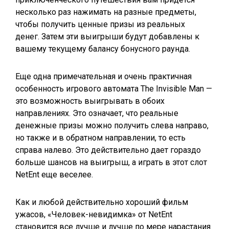
несколько раз нажимать на разные предметы,
чтобы получить ценные призы из реальных
денег. Затем эти выигрыши будут добавлены к
вашему текущему балансу бонусного раунда.
Еще одна примечательная и очень практичная
особенность игрового автомата The Invisible Man —
это возможность выигрывать в обоих
направлениях. Это означает, что реальные
денежные призы можно получить слева направо,
но также и в обратном направлении, то есть
справа налево. Это действительно дает гораздо
больше шансов на выигрыш, а играть в этот слот
NetEnt еще веселее.
Как и любой действительно хороший фильм
ужасов, «Человек-невидимка» от NetEnt
становится все лучше и лучше по мере нарастания