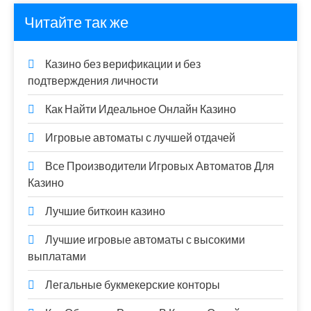
Читайте так же
Казино без верификации и без
подтверждения личности
Как Найти Идеальное Онлайн Казино
Игровые автоматы с лучшей отдачей
Все Производители Игровых Автоматов Для
Казино
Лучшие биткоин казино
Лучшие игровые автоматы с высокими
выплатами
Легальные букмекерские конторы