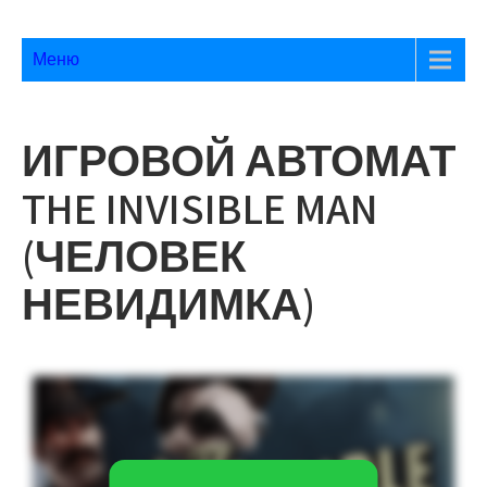
Рейтинг казино онлайн
Игровые автоматы, покер, блекджек, рулетка, баккарат,
ставки на спорт и многое другое
Меню
ИГРОВОЙ АВТОМАТ
THE INVISIBLE MAN
(ЧЕЛОВЕК
НЕВИДИМКА)