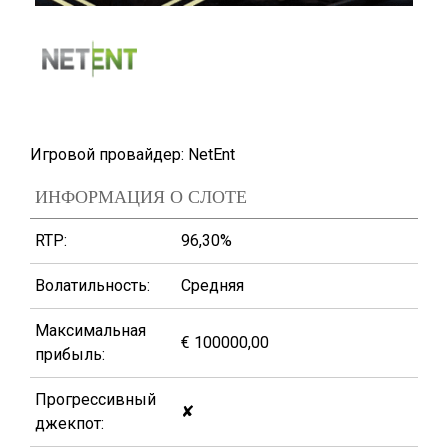
Игровой провайдер: NetEnt
ИНФОРМАЦИЯ О СЛОТЕ
RTP:
96,30%
Волатильность:
Средняя
Максимальная
€ 100000,00
прибыль:
Прогрессивный
✘
джекпот: