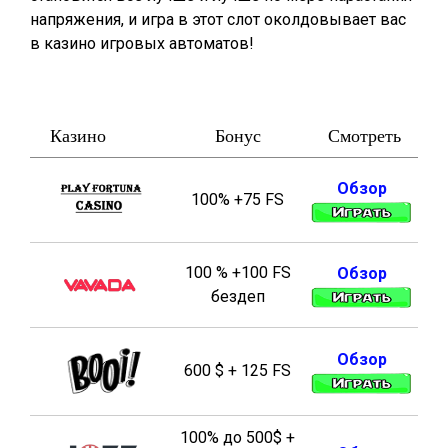
напряжения, и игра в этот слот околдовывает вас
в казино игровых автоматов!
Казино
Бонус
Смотреть
Обзор
100% +75 FS
100 % +100 FS
Обзор
бездеп
Обзор
600 $ + 125 FS
100% до 500$ +