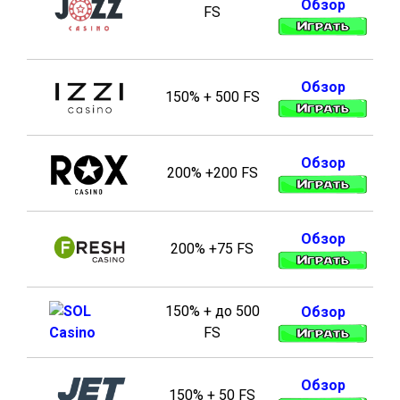
Обзор
FS
Обзор
150% + 500 FS
Обзор
200% +200 FS
Обзор
200% +75 FS
150% + до 500
Обзор
FS
Обзор
150% + 50 FS