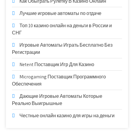
Как Обыграть Рулетку В Казино Онлайн
Лучшие игровые автоматы по отдаче
Топ 10 казино онлайн на деньги в России и
СНГ
Игровые Автоматы Играть Бесплатно Без
Регистрации
Netent Поставщик Игр Для Казино
Microgaming Поставщик Программного
Обеспечения
Дающие Игровые Автоматы Которые
Реально Выигрышные
Честные онлайн казино для игры на деньги