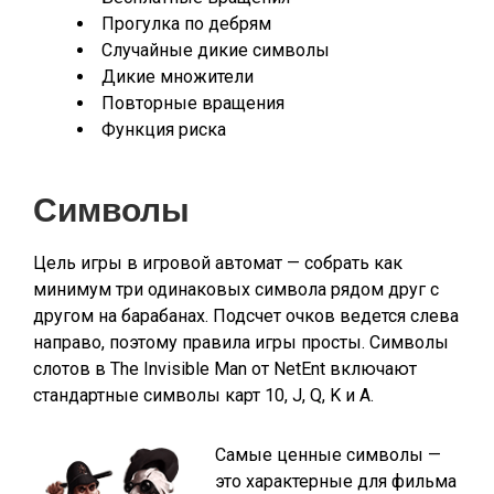
Прогулка по дебрям
Случайные дикие символы
Дикие множители
Повторные вращения
Функция риска
Символы
Цель игры в игровой автомат — собрать как
минимум три одинаковых символа рядом друг с
другом на барабанах. Подсчет очков ведется слева
направо, поэтому правила игры просты. Символы
слотов в The Invisible Man от NetEnt включают
стандартные символы карт 10, J, Q, K и A.
Самые ценные символы —
это характерные для фильма