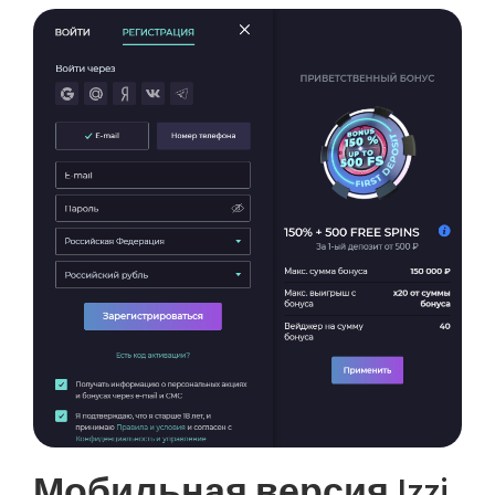
Мобильная версия Izzi