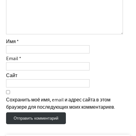
Имя
*
Email
*
Сайт
Сохранить моё имя, email и адрес сайта в этом
браузере для последующих моих комментариев.