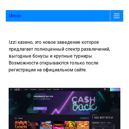
Рейтинг казино онлайн
Игровые автоматы, покер, блекджек, рулетка, баккарат,
ставки на спорт и многое другое
Меню
Izzi казино, это новое заведение которое
предлагает полноценный спектр развлечений,
выгодные бонусы и крупные турниры.
Возможности открываются только после
регистрации на официальном сайте.