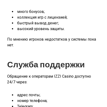
много бонусов;
коллекция игр с лицензией;
быстрый вывод денег;
высокий уровень защиты.
По мнению игроков недостатков у системы пока
нет.
Служба поддержки
Обращение к операторам IZZI Casino доступно
24/7 через:
адрес почты;
номер телефона;
Telegram;