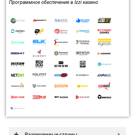
Программное обеспечение в Izzi казино
Разрешенные страны