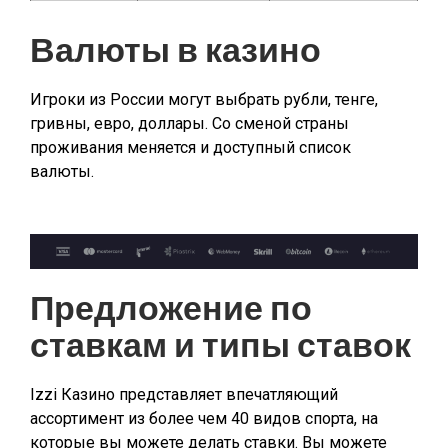
Валюты в казино
Игроки из России могут выбрать рубли, тенге,
гривны, евро, доллары. Со сменой страны
проживания меняется и доступный список
валюты.
Предложение по
ставкам и типы ставок
Izzi Казино представляет впечатляющий
ассортимент из более чем 40 видов спорта, на
которые вы можете делать ставки. Вы можете