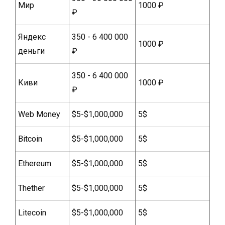
Мир
1000 ₽
₽
Яндекс
350 - 6 400 000
1000 ₽
деньги
₽
350 - 6 400 000
Киви
1000 ₽
₽
Web Money
$5-$1,000,000
5$
Bitcoin
$5-$1,000,000
5$
Ethereum
$5-$1,000,000
5$
Thether
$5-$1,000,000
5$
Litecoin
$5-$1,000,000
5$