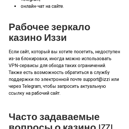
онлайн-чат на сайте.
Рабочее зеркало
казино Иззи
Если сайт, который вы хотите посетить, недоступен
из-за блокировки, иногда можно использовать
VPN-сервисы для обхода таких ограничений.
Также есть возможность обратиться в службу
поддержки по электронной почте support@izzi или
через Telegram, чтобы запросить актуальную
ссылку на рабочий сайт.
Часто задаваемые
вопросы о казино IZZI