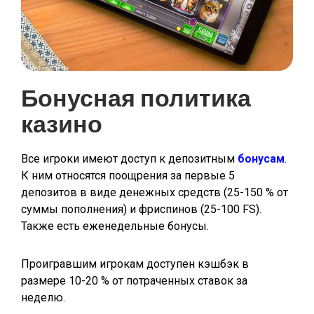
Бонусная политика
казино
Все игроки имеют доступ к депозитным
бонусам
.
К ним относятся поощрения за первые 5
депозитов в виде денежных средств (25-150 % от
суммы пополнения) и фриспинов (25-100 FS).
Также есть еженедельные бонусы.
Проигравшим игрокам доступен кэшбэк в
размере 10-20 % от потраченных ставок за
неделю.