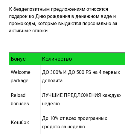
К бездепозитным предложениям относятся
подарок ко Дню рождения в денежном виде и
промокоды, которые выдаются персонально за
активные ставки.
Бонус
Количество
Welcome
ДО 300% И ДО 500 FS на 4 первых
package
депозита
Reload
ЛУЧШИЕ ПРЕДЛОЖЕНИЯ каждую
bonuses
неделю
До 10% от всех проигранных
Кешбэк
средств за неделю