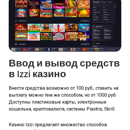
Ввод и вывод средств
в Izzi казино
Внести средства возможно от 100 руб., ставить на
выплату можно тем же способом, но от 1000 руб.
Доступны пластиковые карты, электронные
кошельки, криптовалюта, системы Piastrix, Skrill.
Казино
Izzi предлагает
множество способов