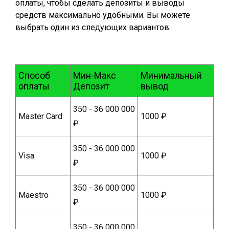
оплаты, чтобы сделать депозиты и выводы
средств максимально удобными. Вы можете
выбрать один из следующих вариантов:
Способ
Мин-Макс
Минимальный
оплаты
Депозит
вывод
350 - 36 000 000
Master Card
1000 ₽
₽
350 - 36 000 000
Visa
1000 ₽
₽
350 - 36 000 000
Maestro
1000 ₽
₽
350 - 36 000 000