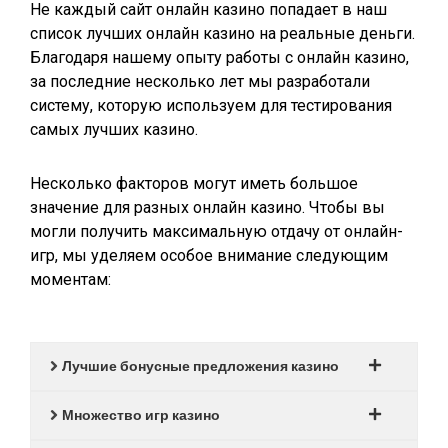
Не каждый сайт онлайн казино попадает в наш
список лучших онлайн казино на реальные деньги.
Благодаря нашему опыту работы с онлайн казино,
за последние несколько лет мы разработали
систему, которую
используем для тестирования
самых лучших казино
.
Несколько факторов могут иметь большое
значение для разных онлайн казино. Чтобы вы
могли получить максимальную отдачу от онлайн-
игр, мы уделяем особое внимание следующим
моментам:
Лучшие бонусные предложения казино
Множество игр казино