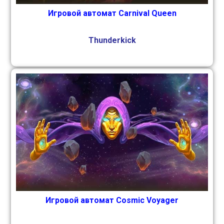
Игровой автомат Carnival Queen
Thunderkick
Игровой автомат Cosmic Voyager