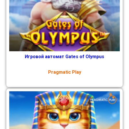
Игровой автомат Gates of Olympus
Pragmatic Play