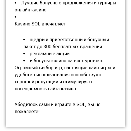
Лучшие бонусные предложения и турниры
онлайн казино
Казино SOL впечатляет
щедрый приветственный бонусный
пакет до 300 бесплатных вращений
рекламные акции
и бонусы казино
на всех уровнях.
Огромный
выбор игр, настоящие лайв игры
и
удобство использования способствуют
хорошей репутации и стимулируют
посещаемость сайта казино.
Убедитесь сами и играйте в SOL, вы не
пожалеете!