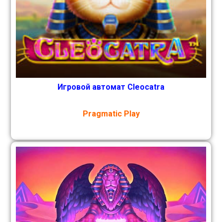
Игровой автомат Cleocatra
Pragmatic Play