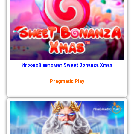
Игровой автомат Sweet Bonanza Xmas
Pragmatic Play