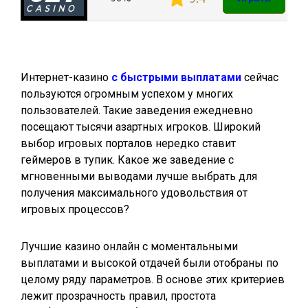
Интернет-казино
с быстрыми выплатами
сейчас
пользуются огромным успехом у многих
пользователей. Такие заведения ежедневно
посещают тысячи азартных игроков. Широкий
выбор игровых порталов нередко ставит
геймеров в тупик. Какое же заведение с
мгновенными выводами лучше выбрать для
получения максимального удовольствия от
игровых процессов?
Лучшие казино онлайн с моментальными
выплатами и высокой отдачей были отобраны по
целому ряду параметров. В основе этих критериев
лежит прозрачность правил, простота