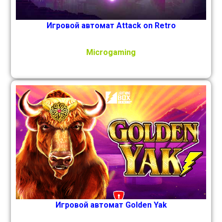
Игровой автомат Attack on Retro
Microgaming
Игровой автомат Golden Yak