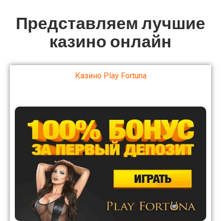
Представляем лучшие
казино онлайн
Казино Play
Fortuna