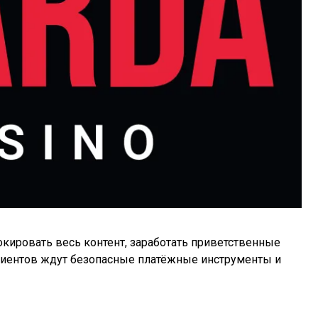
окировать весь контент, заработать приветственные
клиентов ждут безопасные платёжные инструменты и