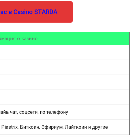
час в Casino STARDA
мация о казино
айв чат, соцсети, по телефону
, Piastrix, Биткоин, Эфириум, Лайткоин и другие