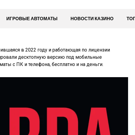
рат, ставки на спорт и многое другое
ИГРОВЫЕ АВТОМАТЫ
НОВОСТИ КАЗИНО
ТО
явившаяся в 2022 году и работающая по лицензии
ировали десктопную версию под мобильные
маты с ПК и телефона, бесплатно и на деньги.