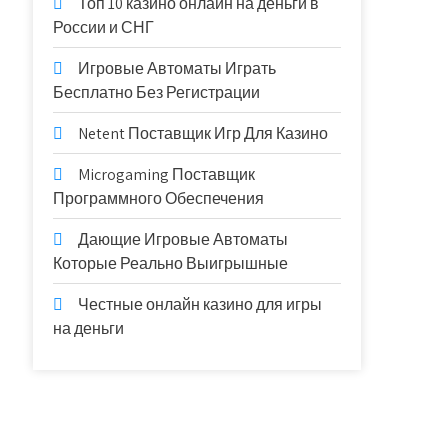
Топ 10 казино онлайн на деньги в
России и СНГ
Игровые Автоматы Играть
Бесплатно Без Регистрации
Netent Поставщик Игр Для Казино
Microgaming Поставщик
Программного Обеспечения
Дающие Игровые Автоматы
Которые Реально Выигрышные
Честные онлайн казино для игры
на деньги