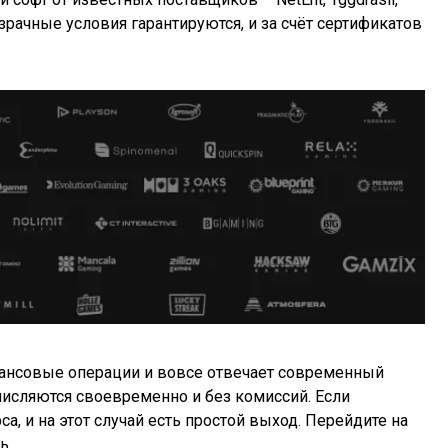
розрачные условия гарантируются, и за счёт сертификатов
нансовые операции и вовсе отвечает современный
исляются своевременно и без комиссий. Если
а, и на этот случай есть простой выход. Перейдите на
ь.