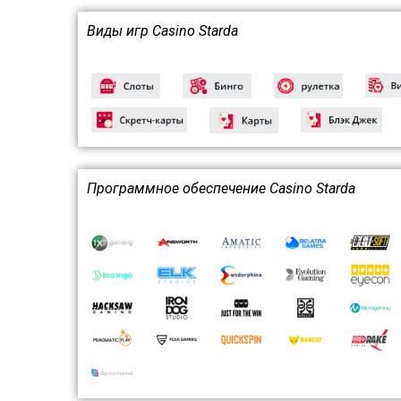
Виды игр Casino Starda
Программное обеспечение Casino Starda