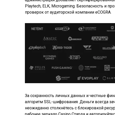
Playtech, ELK, Microgaming. Безопасность и п
проверок от аудиторской компании eCOGRA.
За сохранность личных данных и честные фи
алгоритм SSL-шифрования. Деньги всегда зач
неожиданно столкнётесь с блокировкой ресурс
рабочее зеркало Casino Старда и авторизуйтес