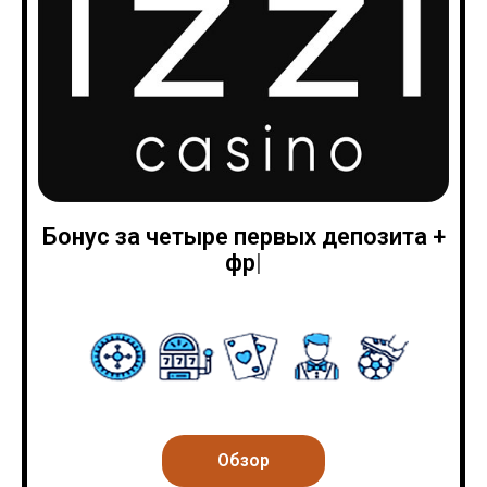
Бонус за четыре первых депозита +
фриспины
Обзор