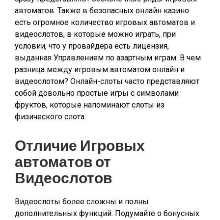
сразу представляют бесконечные ряды игровых
автоматов. Также в безопасных онлайн казино
есть огромное количество игровых автоматов и
видеослотов, в которые можно играть, при
условии, что у провайдера есть лицензия,
выданная Управлением по азартным играм. В чем
разница между игровым автоматом онлайн и
видеослотом? Онлайн-слоты часто представляют
собой довольно простые игры с символами
фруктов, которые напоминают слоты из
физического слота.
Отличие Игровых
автоматов от
Видеослотов
Видеослоты более сложны и полны