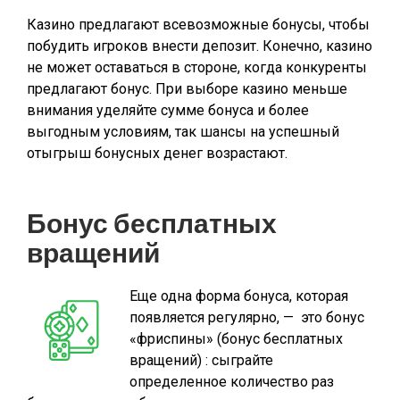
Казино предлагают всевозможные бонусы, чтобы
побудить игроков внести депозит. Конечно, казино
не может оставаться в стороне, когда конкуренты
предлагают бонус. При выборе казино меньше
внимания уделяйте сумме бонуса и более
выгодным условиям, так шансы на успешный
отыгрыш бонусных денег возрастают.
Бонус бесплатных
вращений
Еще одна форма бонуса, которая
появляется регулярно, —
это бонус
«фриспины» (бонус бесплатных
вращений)
: сыграйте