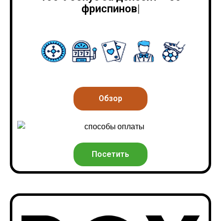
100% бонус за депозит + 50
фриспинов
Обзор
Посетить