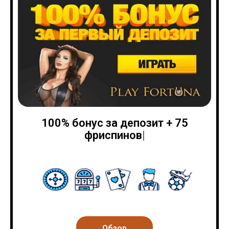
100% бонус за депозит + 75
фриспинов
Обзор