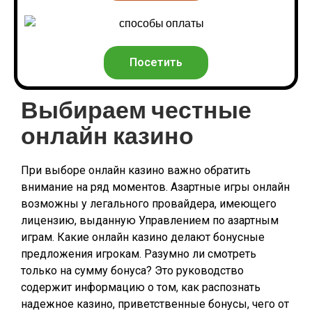
Обзор
Посетить
Выбираем честные
онлайн казино
При выборе онлайн казино важно обратить
внимание на ряд моментов. Азартные игры онлайн
возможны у легального провайдера, имеющего
лицензию, выданную Управлением по азартным
играм. Какие онлайн казино делают бонусные
предложения игрокам. Разумно ли смотреть
только на сумму бонуса? Это руководство
содержит информацию о том, как распознать