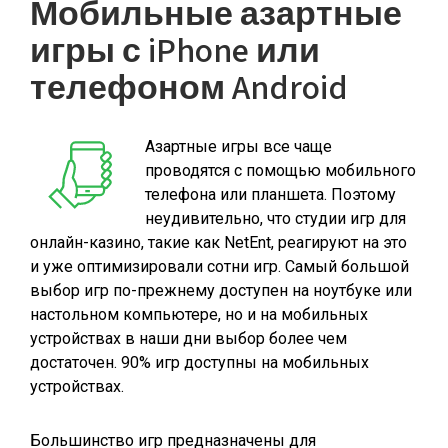
Мобильные азартные
игры с iPhone или
телефоном Android
Азартные игры все чаще
проводятся с помощью мобильного
телефона или планшета. Поэтому
неудивительно, что студии игр для
онлайн-казино, такие как NetEnt, реагируют на это
и уже оптимизировали сотни игр. Самый большой
выбор игр по-прежнему доступен на ноутбуке или
настольном компьютере, но и на мобильных
устройствах в наши дни выбор более чем
достаточен. 90% игр доступны на мобильных
устройствах.