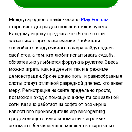
Международное онлайн-казино
Play Fortuna
открывает двери для пользователей рунета.
Каждому игроку предлагается более сотни
захватывающих развлечений. Любители
спокойного и вдумчивого покера найдут здесь
свой стол, а тем, кто любит испытывать судьбу,
обязательно улыбнется фортуна в рулетке. Здесь
можно играть как на деньги, так и в режиме
демонстрации. Яркие джек-поты и разнообразные
слоты станут отличной разрядкой для тех, кто знает
меру. Регистрация на сайте предельно проста,
возможен вход с помощью аккаунта социальной
сети. Казино работает на софте от всемирно
известного производителя игр Microgaming,
предлагающего высококлассные игровые
автоматы, бесчисленное множество карточных