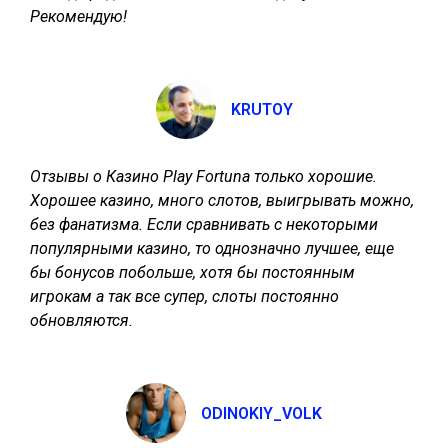
Рекомендую!
KRUTOY
Отзывы о Казино Play Fortuna только хорошие.
Хорошее казино, много слотов, выигрывать можно,
без фанатизма.
Если сравнивать с некоторыми
популярными казино, то однозначно лучшее, еще
бы бонусов побольше, хотя бы постоянным
игрокам а так все супер, слоты постоянно
обновляются.
ODINOKIY_VOLK