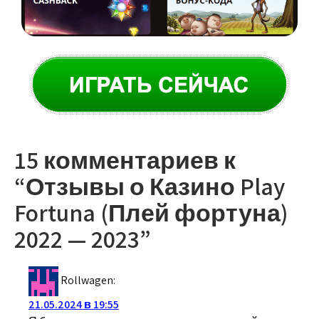
15 комментариев к
“Отзывы о Казино Play
Fortuna (Плей фортуна)
2022 — 2023”
Rollwagen
:
21.05.2024 в 19:55