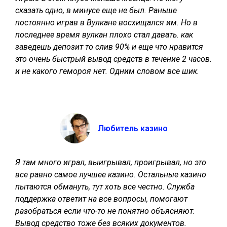
сказать одно, в минусе еще не был. Раньше
постоянно играв в Вулкане восхищался им. Но в
последнее время вулкан плохо стал давать. как
заведешь депозит то слив 90% и еще что нравится
это очень быстрый вывод средств в течение 2 часов.
и не какого гемороя нет. Одним словом все шик.
Любитель казино
Я там много играл, выигрывал, проигрывал, но это
все равно самое лучшее казино. Остальные казино
пытаются обмануть, тут хоть все честно. Служба
поддержка ответит на все вопросы, помогают
разобраться если что-то не понятно объясняют.
Вывод средство тоже без всяких документов.