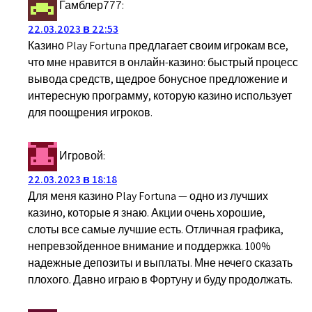
Гамблер777
:
22.03.2023 в 22:53
Казино Play Fortuna предлагает своим игрокам все,
что мне нравится в онлайн-казино: быстрый процесс
вывода средств, щедрое бонусное предложение и
интересную программу, которую казино использует
для поощрения игроков.
Игровой
:
22.03.2023 в 18:18
Для меня казино Play Fortuna — одно из лучших
казино, которые я знаю. Акции очень хорошие,
слоты все самые лучшие есть. Отличная графика,
непревзойденное внимание и поддержка. 100%
надежные депозиты и выплаты. Мне нечего сказать
плохого. Давно играю в Фортуну и буду продолжать.