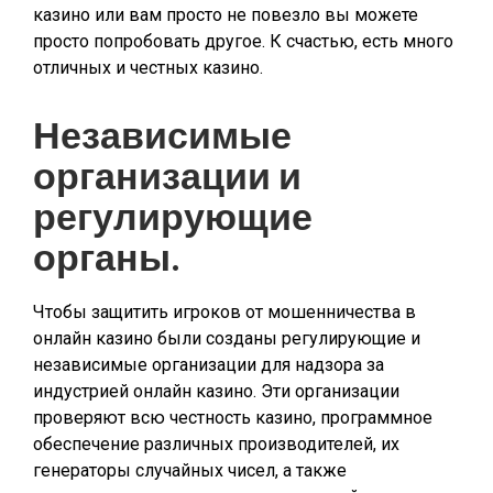
казино или вам просто не повезло вы можете
просто попробовать другое. К счастью, есть много
отличных и честных казино.
Независимые
организации и
регулирующие
органы.
Чтобы защитить игроков от мошенничества в
онлайн казино были созданы регулирующие и
независимые организации для надзора за
индустрией онлайн казино. Эти организации
проверяют всю честность казино, программное
обеспечение различных производителей, их
генераторы случайных чисел, а также