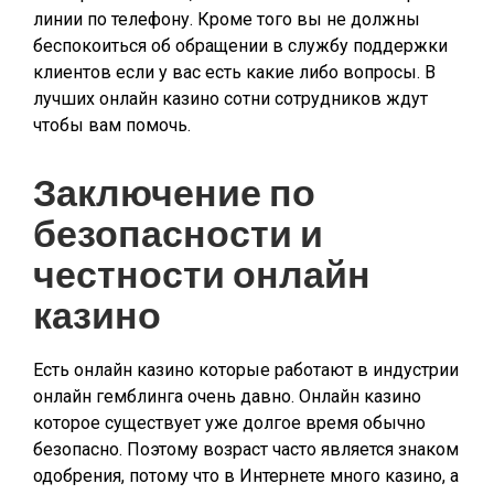
линии по телефону. Кроме того вы не должны
беспокоиться об обращении в службу поддержки
клиентов если у вас есть какие либо вопросы. В
лучших онлайн казино сотни сотрудников ждут
чтобы вам помочь.
Заключение по
безопасности и
честности онлайн
казино
Есть онлайн казино которые работают в индустрии
онлайн гемблинга очень давно. Онлайн казино
которое существует уже долгое время обычно
безопасно. Поэтому возраст часто является знаком
одобрения, потому что в Интернете много казино, а