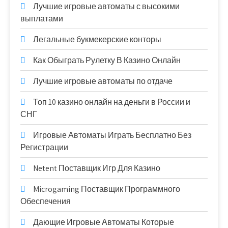
Лучшие игровые автоматы с высокими
выплатами
Легальные букмекерские конторы
Как Обыграть Рулетку В Казино Онлайн
Лучшие игровые автоматы по отдаче
Топ 10 казино онлайн на деньги в России и
СНГ
Игровые Автоматы Играть Бесплатно Без
Регистрации
Netent Поставщик Игр Для Казино
Microgaming Поставщик Программного
Обеспечения
Дающие Игровые Автоматы Которые