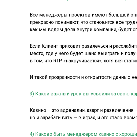
Все менеджеры проектов имеют большой опы
прекрасно понимают, что становится все трудне
как мы ведем дела внутри компании, будет с
Если Клиент приходит развлечься и расслабит
место, где у него будет шанс выиграть и пол
в том, что RTP «накручивается», хотя вся стат
И такой прозрачности и открытости данных не
3) Какой важный урок вы усвоили за свою ка
Казино – это адреналин, азарт и развлечения –
но и зарабатывать — в играх, и это стало воз
4) Каково быть менеджером казино с хорошим