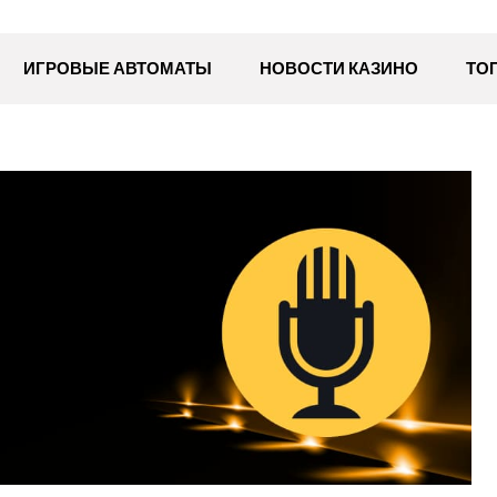
рат, ставки на спорт и многое другое
ИГРОВЫЕ АВТОМАТЫ
НОВОСТИ КАЗИНО
ТО