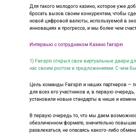
Для такого молодого казино, которое уже до
бросать вызов своим конкурентам, чтобы сде
новой цифровой валюты, используемой в экоси
инновациях и прогрессе, и мы более чем счас
Интервью с сотрудником Казино fairspin
1) Fairspin открыл свои виртуальные двери дл
нас своим ростом и предложениями. С чем бы
Цель команды Fairspin и наших партнеров — 
для всех его участников и, в первую очередь
установили новые стандарты в нише и измени
В первую очередь то, что мы даем возможно
обезличенном формате, значительно повышае
развлекаться, не опасаясь какого-либо обман