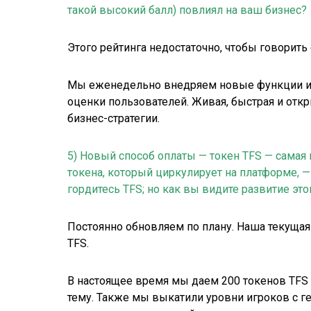
такой высокий балл) повлиял на ваш бизнес?
Этого рейтинга недостаточно, чтобы говорить
Мы еженедельно внедряем новые функции и 
оценки пользователей. Живая, быстрая и от
бизнес-стратегии.
5) Новый способ оплаты — токен TFS — самая 
токена, который циркулирует на платформе, —
гордитесь TFS; но как вы видите развитие эт
Постоянно обновляем по плану. Наша текущая
TFS.
В настоящее время мы даем 200 токенов TFS 
тему. Также мы выкатили уровни игроков с г