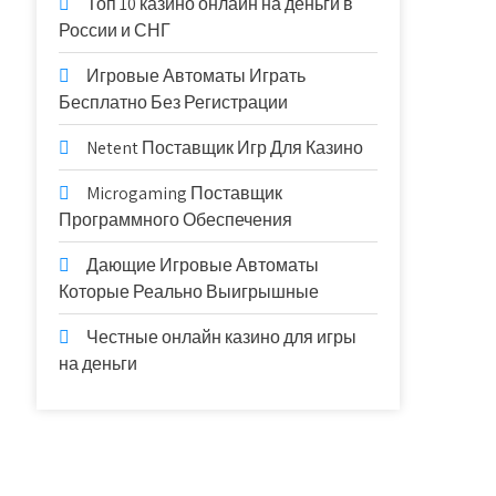
Топ 10 казино онлайн на деньги в
России и СНГ
Игровые Автоматы Играть
Бесплатно Без Регистрации
Netent Поставщик Игр Для Казино
Microgaming Поставщик
Программного Обеспечения
Дающие Игровые Автоматы
Которые Реально Выигрышные
Честные онлайн казино для игры
на деньги