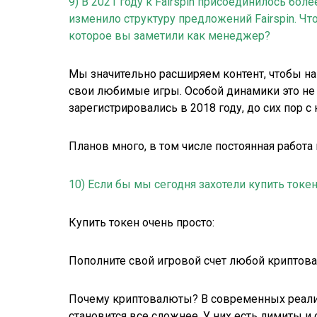
9) В 2021 году к Fairspin присоединилось бо
изменило структуру предложений Fairspin. Ч
которое вы заметили как менеджер?
Мы значительно расширяем контент, чтобы на
свои любимые игры. Особой динамики это не д
зарегистрировались в 2018 году, до сих пор с 
Планов много, в том числе постоянная работ
10) Если бы мы сегодня захотели купить токен
Купить токен очень просто:
Пополните свой игровой счет любой криптова
Почему криптовалюты? В современных реалия
становится все сложнее. У них есть лимиты 