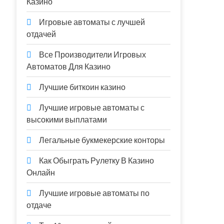
Казино
Игровые автоматы с лучшей
отдачей
Все Производители Игровых
Автоматов Для Казино
Лучшие биткоин казино
Лучшие игровые автоматы с
высокими выплатами
Легальные букмекерские конторы
Как Обыграть Рулетку В Казино
Онлайн
Лучшие игровые автоматы по
отдаче