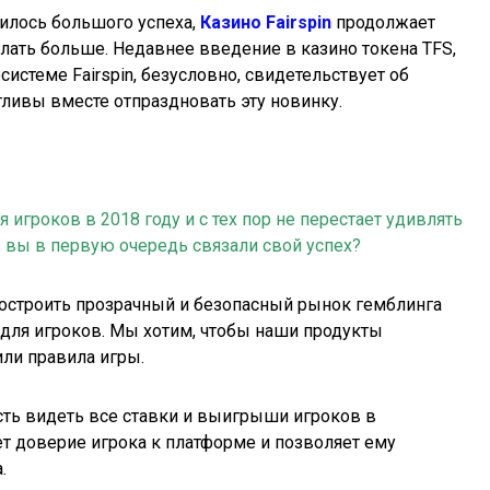
билось большого успеха,
Казино Fairspin
продолжает
лать больше. Недавнее введение в казино токена TFS,
стеме Fairspin, безусловно, свидетельствует об
тливы вместе отпраздновать эту новинку.
я игроков в 2018 году и с тех пор не перестает удивлять
 вы в первую очередь связали свой успех?
построить прозрачный и безопасный рынок гемблинга
, для игроков. Мы хотим, чтобы наши продукты
ли правила игры.
сть видеть все ставки и выигрыши игроков в
т доверие игрока к платформе и позволяет ему
а.