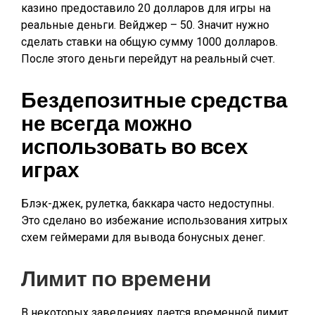
казино предоставило 20 долларов для игры на
реальные деньги. Вейджер – 50. Значит нужно
сделать ставки на общую сумму 1000 долларов.
После этого деньги перейдут на реальный счет.
Бездепозитные средства
не всегда можно
использовать во всех
играх
Блэк-джек, рулетка, баккара часто недоступны.
Это сделано во избежание использования хитрых
схем геймерами для вывода бонусных денег.
Лимит по времени
В некоторых заведениях дается временной лимит