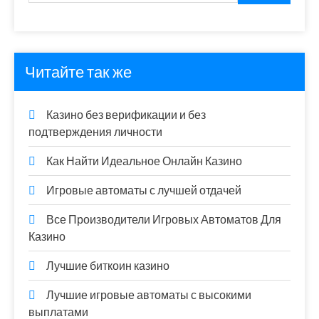
Читайте так же
Казино без верификации и без
подтверждения личности
Как Найти Идеальное Онлайн Казино
Игровые автоматы с лучшей отдачей
Все Производители Игровых Автоматов Для
Казино
Лучшие биткоин казино
Лучшие игровые автоматы с высокими
выплатами