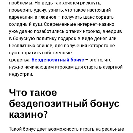
проблемы. Но ведь так хочется рискнуть,
проверить удачу, узнать, что такое настоящий
адреналин, а главное – получить шанс сорвать
солидный куш. Современные интернет-казино
уже давно позаботились о таких игроках, внедрив
в бонусную политику подарок в виде денег или
бесплатных спинов, для получения которого не
нужно тратить собственные
средства.
Бездепозитный бонус
– это то, что
нужно начинающим игрокам для старта в азартной
индустрии.
Что такое
бездепозитный бонус
казино?
Такой бонус дает возможность играть на реальные