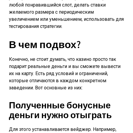
любой понравившийся слот, делать ставки
желаемого размера с периодическим
увеличением или уменьшением, использовать для
тестирования стратегии.
В чем подвох?
Конечно, не стоит думать, что казино просто так
подарит реальные деньги и вы сможете вывести
их на карту. Есть ряд условий и ограничений,
которые отличаются в каждом конкретном
заведении. Вот основные из них:
Полученные бонусные
деньги нужно отыграть
Для этого устанавливается вейджер. Например,