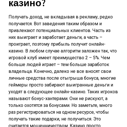
казино?
Получать доход, не вкладывая в рекламу, редко
получается. Вот заведения таким образом и
привлекают потенциальных клиентов. Часть из
них выиграет и заработает деньги, а часть –
проиграет, поэтому прибыль получит онлайн-
казино. В любом случае алгоритм заложен так, что
игровой клуб имеет преимущество 2 – 5%. Чем
больше людей играет – тем больше заработок
владельца. Конечно, далеко не все вносят свои
личные средства после отыгрыша бонуса, многие
геймеры просто забирают выигранные деньги и
уходят в следующее онлайн-казино. Таких игроков
называют бонус-хантерами. Они не рискуют, а
только охотятся за бонусами. Но заметьте, много
раз регистрироваться на одном ресурсе, чтобы
получать такие подарки, не получиться. Это
считается мошенничеством. Казино просто