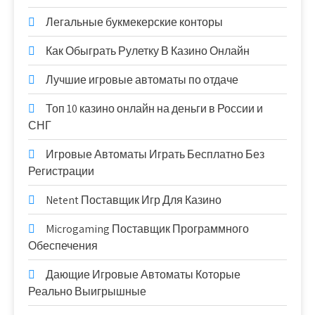
Легальные букмекерские конторы
Как Обыграть Рулетку В Казино Онлайн
Лучшие игровые автоматы по отдаче
Топ 10 казино онлайн на деньги в России и
СНГ
Игровые Автоматы Играть Бесплатно Без
Регистрации
Netent Поставщик Игр Для Казино
Microgaming Поставщик Программного
Обеспечения
Дающие Игровые Автоматы Которые
Реально Выигрышные