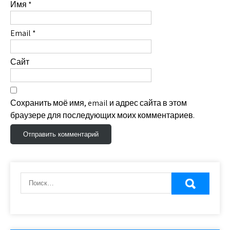
Имя
*
Email
*
Сайт
Сохранить моё имя, email и адрес сайта в этом
браузере для последующих моих комментариев.