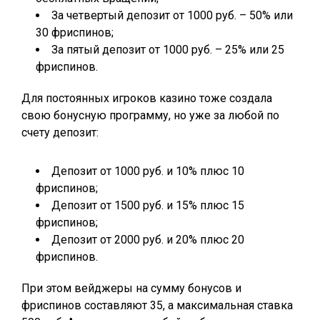
За четвертый депозит от 1000 руб. – 50% или
30 фриспинов;
За пятый депозит от 1000 руб. – 25% или 25
фриспинов.
Для постоянных игроков казино тоже создала
свою бонусную программу, но уже за любой по
счету депозит:
Депозит от 1000 руб. и 10% плюс 10
фриспинов;
Депозит от 1500 руб. и 15% плюс 15
фриспинов;
Депозит от 2000 руб. и 20% плюс 20
фриспинов.
При этом вейджеры на сумму бонусов и
фриспинов составляют 35, а максимальная ставка