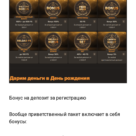
Бонус на депозит за регистрацию
Вообще приветственный пакет включает в себя
бонусы: