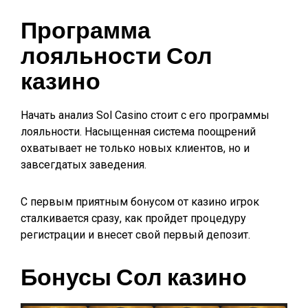
Программа
лояльности Сол
казино
Начать анализ Sol Casino стоит с его программы
лояльности. Насыщенная система поощрений
охватывает не только новых клиентов, но и
завсегдатых заведения.
С первым приятным бонусом от казино игрок
сталкивается сразу, как пройдет процедуру
регистрации и внесет свой первый депозит.
Бонусы Сол казино