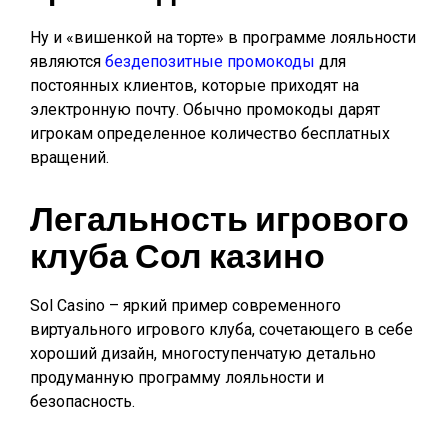
Ну и «вишенкой на торте» в программе лояльности
являются
бездепозитные промокоды
для
постоянных клиентов, которые приходят на
электронную почту. Обычно промокоды дарят
игрокам определенное количество бесплатных
вращений.
Легальность игрового
клуба Сол казино
Sol Casino – яркий пример современного
виртуального игрового клуба, сочетающего в себе
хороший дизайн, многоступенчатую детально
продуманную программу лояльности и
безопасность.