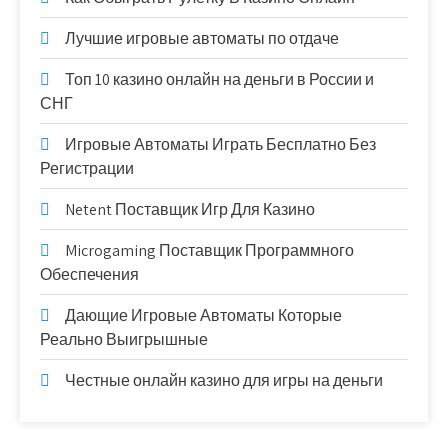
Лучшие игровые автоматы по отдаче
Топ 10 казино онлайн на деньги в России и
СНГ
Игровые Автоматы Играть Бесплатно Без
Регистрации
Netent Поставщик Игр Для Казино
Microgaming Поставщик Программного
Обеспечения
Дающие Игровые Автоматы Которые
Реально Выигрышные
Честные онлайн казино для игры на деньги