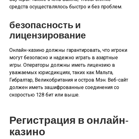
средств осуществлялось быстро и без проблем.
безопасность и
лицензирование
Онлайн-казино должны гарантировать, что игроки
могут безопасно и надежно играть в азартные
игры. Операторы должны иметь лицензию в
уважаемых юрисдикциях, таких как Мальта,
Гибралтар, Великобритания и остров Мэн. Веб-сайт
должен иметь зашифрованные соединения со
скоростью 128 бит или выше.
Регистрация в онлайн-
казино