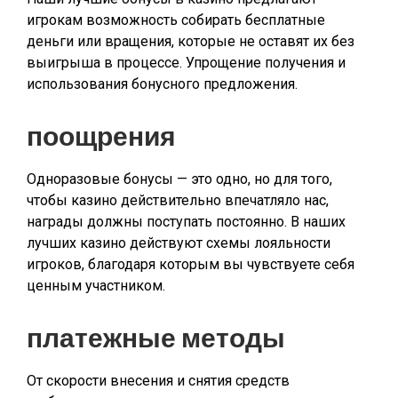
игрокам возможность собирать бесплатные
деньги или вращения, которые не оставят их без
выигрыша в процессе. Упрощение получения и
использования бонусного предложения.
поощрения
Одноразовые бонусы — это одно, но для того,
чтобы казино действительно впечатляло нас,
награды должны поступать постоянно. В наших
лучших казино действуют схемы лояльности
игроков, благодаря которым вы чувствуете себя
ценным участником.
платежные методы
От скорости внесения и снятия средств