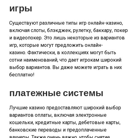
игры
Существуют различные типы игр онлайн-казино,
включая слоты, блэкджек, рулетку, баккару, покер
и видеопокер. Это лишь некоторые из вариантов
игр, которые могут предложить онлайн-
казино. Фактически, в коллекциях могут быть
сотни наименований, что дает игрокам широкий
выбор вариантов. Вы даже можете играть в них
бесплатно!
платежные системы
Лучшие казино предоставляют широкий выбор
вариантов оплаты, включая электронные
кошельки, кредитные карты, дебетовые карты,
банковские переводы и предоплаченные
ваучеры. Также очень важно, чтобы снятие