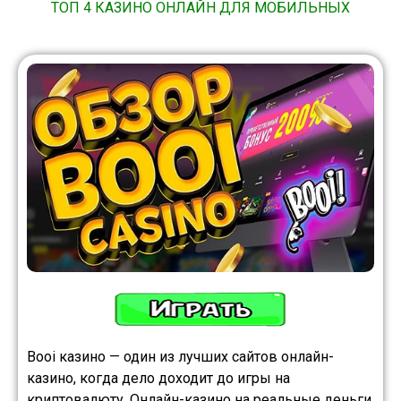
ТОП 4 КАЗИНО ОНЛАЙН ДЛЯ МОБИЛЬНЫХ
Booi казино — один из лучших сайтов онлайн-
казино, когда дело доходит до игры на
криптовалюту. Онлайн-казино на реальные деньги