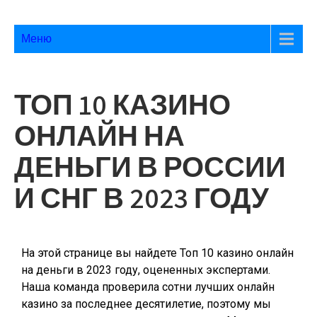
Рейтинг казино онлайн
Игровые автоматы, покер, блекджек, рулетка, баккарат,
ставки на спорт и многое другое
Меню
ТОП 10 КАЗИНО
ОНЛАЙН НА
ДЕНЬГИ В РОССИИ
И СНГ В 2023 ГОДУ
На э
той странице
вы найдете Топ 10 казино онлайн
на деньги в 2023 году,
оцененных экспертами.
Наша команда проверила сотни лучших онлайн
казино за последнее десятилетие, поэтому мы