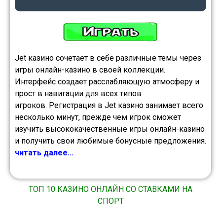
Jet казино сочетает в себе различные темы через
игры онлайн-казино в своей коллекции.
Интерфейс создает расслабляющую атмосферу и
прост в навигации для всех типов
игроков.
Регистрация в Jet казино занимает всего
несколько минут, прежде чем игрок сможет
изучить высококачественные игры онлайн-казино
и получить свои любимые бонусные предложения.
читать далее…
ТОП 10 КАЗИНО ОНЛАЙН СО СТАВКАМИ НА
СПОРТ