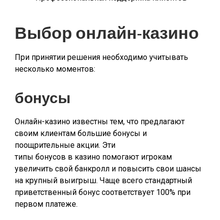
Выбор онлайн-казино
При принятии решения необходимо учитывать
несколько моментов:
бонусы
Онлайн-казино известны тем, что предлагают
своим клиентам большие бонусы и
поощрительные акции. Эти
типы бонусов в казино помогают игрокам
увеличить свой банкролл и повысить свои шансы
на крупный выигрыш. Чаще всего стандартный
приветственный бонус соответствует 100% при
первом платеже.