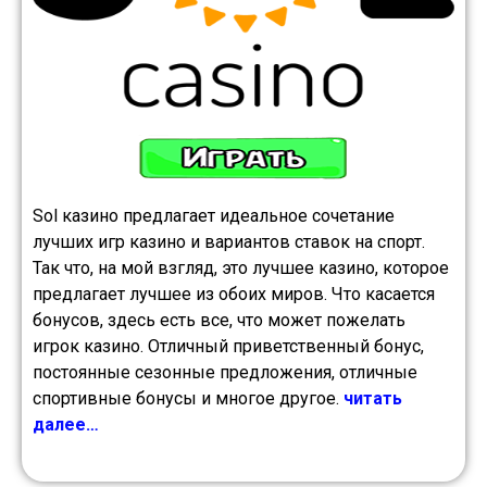
Sol казино предлагает идеальное сочетание
лучших игр казино и вариантов ставок на спорт.
Так что, на мой взгляд, это лучшее казино, которое
предлагает лучшее из обоих миров. Что касается
бонусов, здесь есть все, что может пожелать
игрок казино. Отличный приветственный бонус,
постоянные сезонные предложения, отличные
спортивные бонусы и многое другое.
читать
далее…