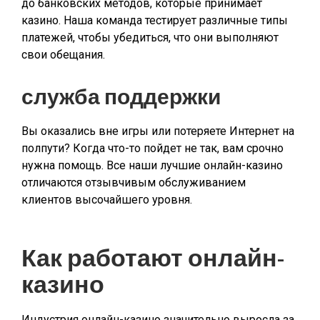
до банковских методов, которые принимает
казино. Наша команда тестирует различные типы
платежей, чтобы убедиться, что они выполняют
свои обещания.
служба поддержки
Вы оказались вне игры или потеряете Интернет на
полпути? Когда что-то пойдет не так, вам срочно
нужна помощь. Все наши лучшие онлайн-казино
отличаются отзывчивым обслуживанием
клиентов высочайшего уровня.
Как работают онлайн-
казино
Индустрия онлайн-казино значительно выросла за