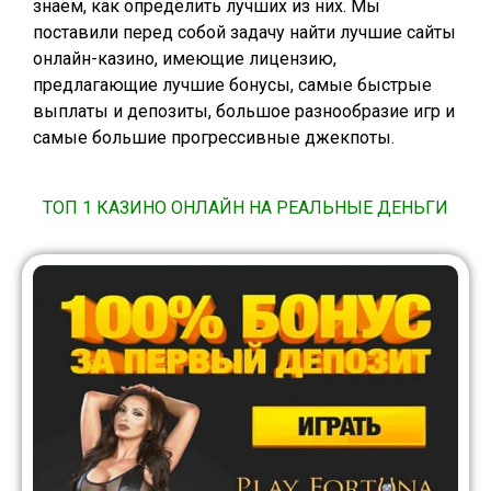
знаем, как определить лучших из них. Мы
поставили перед собой задачу найти лучшие сайты
онлайн-казино, имеющие лицензию,
предлагающие лучшие бонусы, самые быстрые
выплаты и депозиты, большое разнообразие игр и
самые большие прогрессивные джекпоты.
ТОП 1 КАЗИНО ОНЛАЙН НА РЕАЛЬНЫЕ ДЕНЬГИ