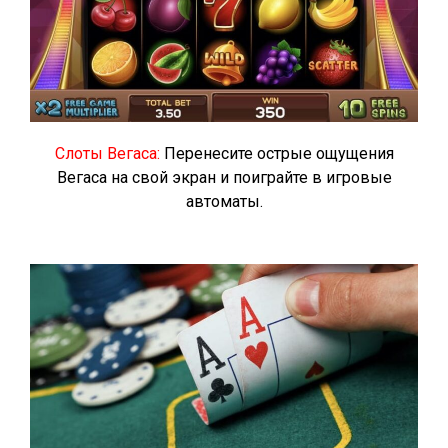
Слоты Вегаса
:
Перенесите острые ощущения
Вегаса на свой экран и поиграйте в игровые
автоматы.