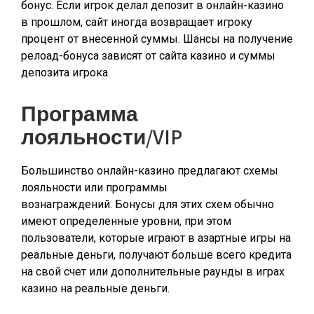
бонус. Если игрок делал депозит в онлайн-казино
в прошлом, сайт иногда возвращает игроку
процент от внесенной суммы. Шансы на получение
релоад-бонуса зависят от сайта казино и суммы
депозита игрока.
Программа
лояльности/VIP
Большинство онлайн-казино предлагают схемы
лояльности или программы
вознаграждений. Бонусы для этих схем обычно
имеют определенные уровни, при этом
пользователи, которые играют в азартные игры на
реальные деньги, получают больше всего кредита
на свой счет или дополнительные раунды в играх
казино на реальные деньги.