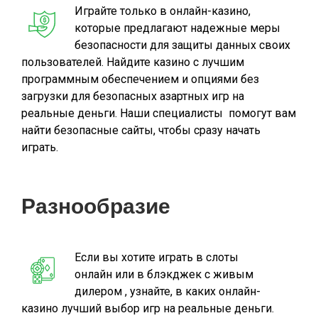
Играйте только в онлайн-казино,
которые предлагают надежные меры
безопасности для защиты данных своих
пользователей. Найдите казино с лучшим
программным обеспечением и опциями без
загрузки для безопасных азартных игр на
реальные деньги. Наши специалисты помогут вам
найти безопасные сайты, чтобы сразу начать
играть.
Разнообразие
Если вы хотите играть в слоты
онлайн или в блэкджек с живым
дилером , узнайте, в каких онлайн-
казино лучший выбор игр на реальные деньги.