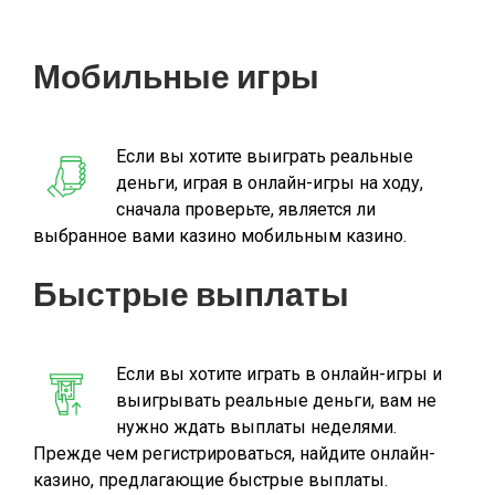
Мобильные игры
Если вы хотите выиграть реальные
деньги, играя в онлайн-игры на ходу,
сначала проверьте, является ли
выбранное вами казино мобильным казино.
Быстрые выплаты
Если вы хотите играть в онлайн-игры и
выигрывать реальные деньги, вам не
нужно ждать выплаты неделями.
Прежде чем регистрироваться, найдите онлайн-
казино, предлагающие быстрые выплаты.