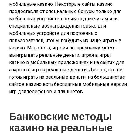
мобильные казино. Некоторые сайты казино
предоставляют специальные бонусы только для
мобильных устройств новым подписчикам или
специальные вознаграждения только для
мобильных устройств для постоянных
пользователей, чтобы побудить их чаще играть в
казино. Мало того, игроки по-прежнему могут
выигрывать реальные деньги, играя в игры
казино в мобильных приложениях и на сайтах для
азартных игр на реальные деньги. Для тех, кто не
готов играть на реальные деньги, на большинстве
сайтов казино есть бесплатные мобильные версии
игр для телефонов и планшетов.
Банковские методы
казино на реальные