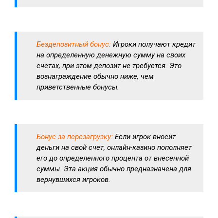
Бездепозитный бонус:
Игроки получают кредит
на определенную денежную сумму на своих
счетах, при этом депозит не требуется. Это
вознаграждение обычно ниже, чем
приветственные бонусы.
Бонус за перезагрузку:
Если игрок вносит
деньги на свой счет, онлайн-казино пополняет
его до определенного процента от внесенной
суммы. Эта акция обычно предназначена для
вернувшихся игроков.