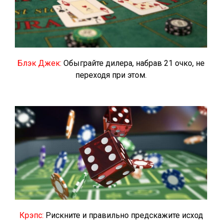
Блэк Джек:
Обыграйте дилера, набрав 21 очко, не
переходя при этом.
Крэпс:
Рискните и правильно предскажите исход