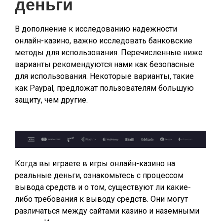
деньги
В дополнение к исследованию надежности
онлайн-казино, важно исследовать банковские
методы для использования. Перечисленные ниже
варианты рекомендуются нами как безопасные
для использования. Некоторые варианты, такие
как Paypal, предложат пользователям большую
защиту, чем другие.
Когда вы играете в игры онлайн-казино на
реальные деньги, ознакомьтесь с процессом
вывода средств и о том, существуют ли какие-
либо требования к выводу средств. Они могут
различаться между сайтами казино и наземными