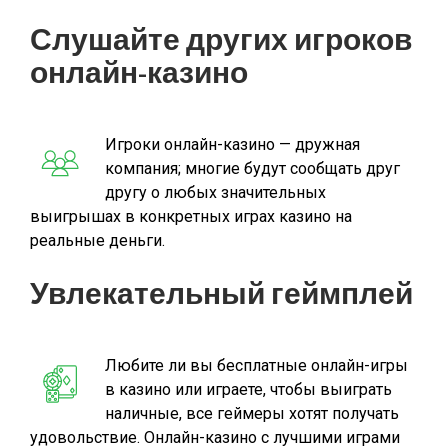
Слушайте других игроков
онлайн-казино
Игроки онлайн-казино — дружная
компания; многие будут сообщать друг
другу о любых значительных
выигрышах в конкретных играх казино на
реальные деньги.
Увлекательный геймплей
Любите ли вы бесплатные онлайн-игры
в казино или играете, чтобы выиграть
наличные, все геймеры хотят получать
удовольствие. Онлайн-казино с лучшими играми