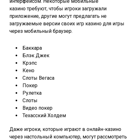
интерфейсом. Некоторые мобильные
казино требуют, чтобы игроки загружали
приложение, другие могут предлагать не
загружаемые версии своих игр казино для игры
через мобильный браузер.
Баккара
Блэк Джек
Крэпс
Кено
Слоты Вегаса
Покер
Рулетка
Слоты
Видео покер
Техасский Холдем
Даже игроки, которые играют в онлайн-казино
через настольный компьютер, могут рассмотреть