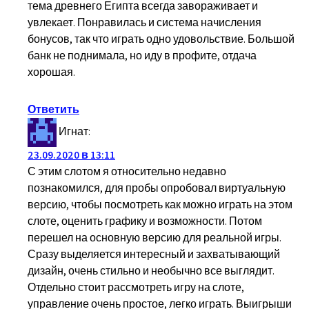
тема древнего Египта всегда завораживает и
увлекает. Понравилась и система начисления
бонусов, так что играть одно удовольствие. Большой
банк не поднимала, но иду в профите, отдача
хорошая.
Ответить
Игнат
:
23.09.2020 в 13:11
С этим слотом я относительно недавно
познакомился, для пробы опробовал виртуальную
версию, чтобы посмотреть как можно играть на этом
слоте, оценить графику и возможности. Потом
перешел на основную версию для реальной игры.
Сразу выделяется интересный и захватывающий
дизайн, очень стильно и необычно все выглядит.
Отдельно стоит рассмотреть игру на слоте,
управление очень простое, легко играть. Выигрыши