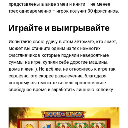
представлены в виде змеи и книги – не менее
трёх одновременно – игрок получит 30 фриспинов.
Играйте и выигрывайте
Испытайте свою удачу в этом автомате, кто знает,
может вы станните одним из тех немногих
счастливчиков которые подняли невероятные
суммы на игре, купили себе дорогие машины,
дома и жён :). Но всё же, не относитесь к игре так
серьёзно, это скорее развлечение, благодаря
которому вы сможете весело провести свое
свободное время и заработать лишнею копейку.