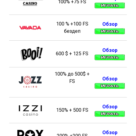
100% +75 FS
100 % +100 FS
Обзор
бездеп
Обзор
600 $ + 125 FS
100% до 500$ +
Обзор
FS
Обзор
150% + 500 FS
Обзор
200% +200 FS