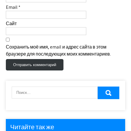
Email
*
Сайт
Сохранить моё имя, email и адрес сайта в этом
браузере для последующих моих комментариев.
Читайте так же