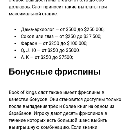
долларов. Слот приносит такие выплаты при
максимальной ставке:
Дама-археолог — от $500 до $250 000;
Сокол или глаз — от $250 до $37 500;
Фараон — от $250 до $100 000;
Q, J, 10 — от $250 до $5000.
А, К — от $250 до $7500;
Бонусные фриспины
Book of kings слот также имеет фриспины в
качестве бонусов. Они становятся доступны только
после выпадения трёх и более книг на одном из
барабанов. Игроку дают десять фриспинов в
течение которых есть большой шанс выбить
выигрышную комбинацию. Если значки