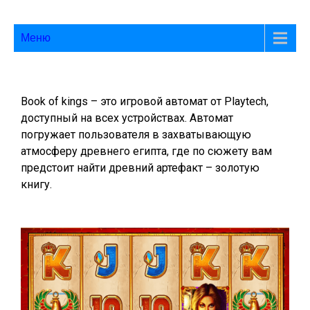
Рейтинг казино онлайн
Игровые автоматы, покер, блекджек, рулетка, баккарат,
ставки на спорт и многое другое
Меню
Book of kings – это игровой автомат от Playtech,
доступный на всех устройствах. Автомат
погружает пользователя в захватывающую
атмосферу древнего египта, где по сюжету вам
предстоит найти древний артефакт – золотую
книгу.