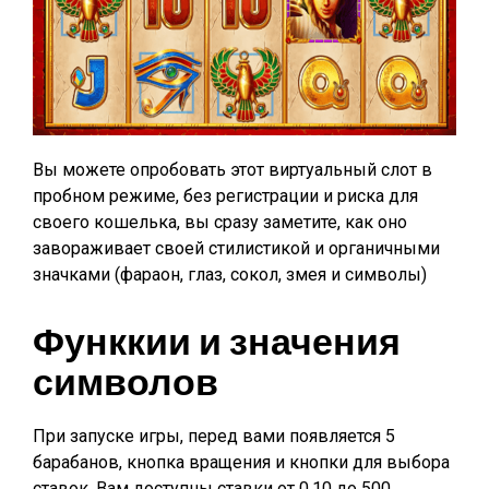
Вы можете опробовать этот виртуальный слот в
пробном режиме, без регистрации и риска для
своего кошелька, вы сразу заметите, как оно
завораживает своей стилистикой и органичными
значками (фараон, глаз, сокол, змея и символы)
Функкии и значения
символов
При запуске игры, перед вами появляется 5
барабанов, кнопка вращения и кнопки для выбора
ставок. Вам доступны ставки от 0.10 до 500