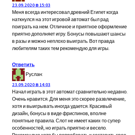
23.09.2020 в 15:03
Меня всегда интересовал древний Египет когда
наткнулся на этот игровой автомат был рад
поиграть на нем. Отличное и приятное оформление
приятно дополняет игру. Бонусы повышают шансы
в разы и можно неплохо выиграть. Вот правда
любителям таких тем рекомендую для игры.
Ответить
Руслан
:
23.09.2020 в 14:03
Начал играть в этот автомат сравнительно недавно.
Очень нравится. Для меня это скорее развлечение,
хотя и выигрывать иногда удается. Красивый
дизайн, бонусы в виде фриспинов, вполне
понятные правила. Слот не имеет каких-то супер
особенностей, но играть приятно и весело.