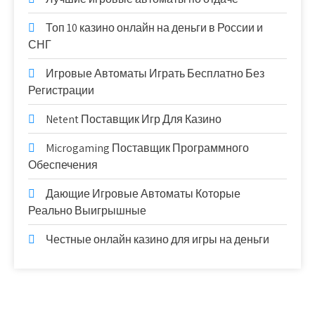
Топ 10 казино онлайн на деньги в России и
СНГ
Игровые Автоматы Играть Бесплатно Без
Регистрации
Netent Поставщик Игр Для Казино
Microgaming Поставщик Программного
Обеспечения
Дающие Игровые Автоматы Которые
Реально Выигрышные
Честные онлайн казино для игры на деньги