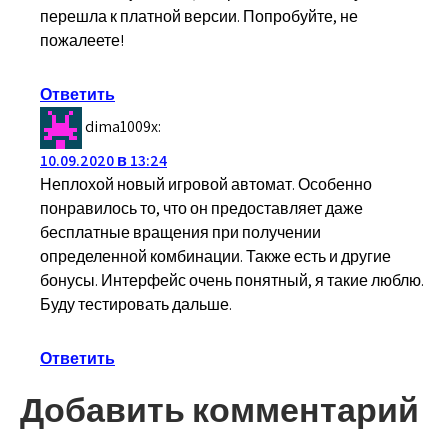
перешла к платной версии. Попробуйте, не
пожалеете!
Ответить
dima1009x
:
10.09.2020 в 13:24
Неплохой новый игровой автомат. Особенно
понравилось то, что он предоставляет даже
бесплатные вращения при получении
определенной комбинации. Также есть и другие
бонусы. Интерфейс очень понятный, я такие люблю.
Буду тестировать дальше.
Ответить
Добавить комментарий