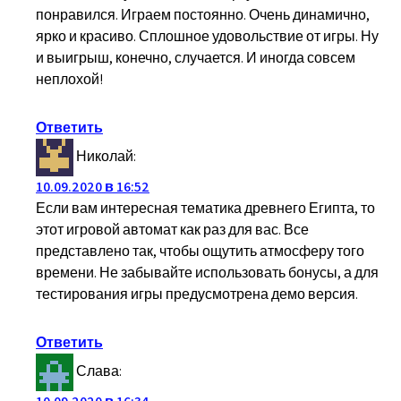
понравился. Играем постоянно. Очень динамично,
ярко и красиво. Сплошное удовольствие от игры. Ну
и выигрыш, конечно, случается. И иногда совсем
неплохой!
Ответить
Николай
:
10.09.2020 в 16:52
Если вам интересная тематика древнего Египта, то
этот игровой автомат как раз для вас. Все
представлено так, чтобы ощутить атмосферу того
времени. Не забывайте использовать бонусы, а для
тестирования игры предусмотрена демо версия.
Ответить
Слава
: