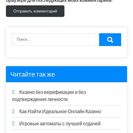
браузере для последующих моих комментариев.
Читайте так же
Казино без верификации и без
подтверждения личности
Как Найти Идеальное Онлайн Казино
Игровые автоматы с лучшей отдачей