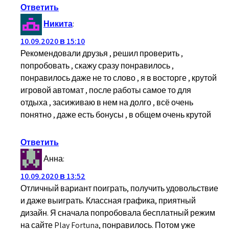
Ответить
Никита
:
10.09.2020 в 15:10
Рекомендовали друзья , решил проверить ,
попробовать , скажу сразу понравилось ,
понравилось даже не то слово , я в восторге , крутой
игровой автомат , после работы самое то для
отдыха , засиживаю в нем на долго , всё очень
понятно , даже есть бонусы , в общем очень крутой
Ответить
Анна
:
10.09.2020 в 13:52
Отличный вариант поиграть, получить удовольствие
и даже выиграть. Классная графика, приятный
дизайн. Я сначала попробовала бесплатный режим
на сайте Play Fortuna, понравилось. Потом уже