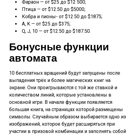
Фараон — от $25 до $12 500;
Птица — от $12.50 до $5000;
Кобра и пионы- от $12.50 до $1875;
A, K — от $25 до $375;
Q, J, 10 — от $12.50 до $187.50.
Бонусные функции
автомата
10 бесплатных вращений будут запущены после
выпадения трёх и более магических книг на
экране. Они проигрываются с той же ставкой и
количеством линий, которые установлены в
основной игре. В начале функции появляется
большая книга, на страницах которой размещены
символы. Случайным образом выбирается одно из
изображений, которое будет расширяться при
участии в призовой комбинации и заполнять собой