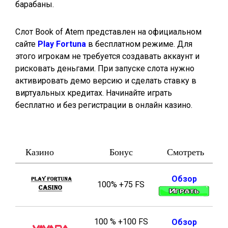
барабаны.
Слот Book of Atem представлен на официальном
сайте
Play Fortuna
в бесплатном режиме. Для
этого игрокам не требуется создавать аккаунт и
рисковать деньгами. При запуске слота нужно
активировать демо версию и сделать ставку в
виртуальных кредитах. Начинайте играть
бесплатно и без регистрации в онлайн казино.
Казино
Бонус
Смотреть
Обзор
100% +75 FS
100 % +100 FS
Обзор