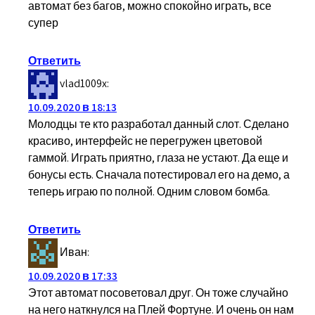
автомат без багов, можно спокойно играть, все
супер
Ответить
vlad1009x
:
10.09.2020 в 18:13
Молодцы те кто разработал данный слот. Сделано
красиво, интерфейс не перегружен цветовой
гаммой. Играть приятно, глаза не устают. Да еще и
бонусы есть. Сначала потестировал его на демо, а
теперь играю по полной. Одним словом бомба.
Ответить
Иван
:
10.09.2020 в 17:33
Этот автомат посоветовал друг. Он тоже случайно
на него наткнулся на Плей Фортуне. И очень он нам