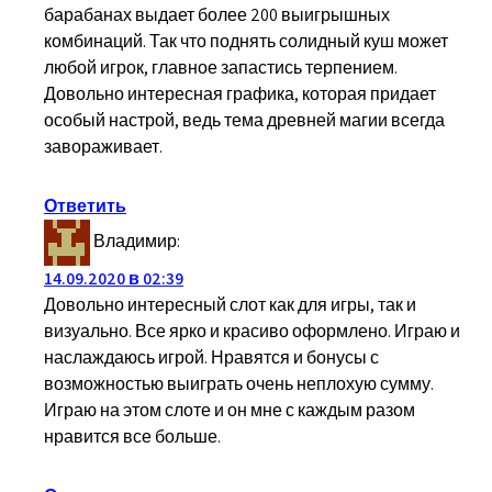
барабанах выдает более 200 выигрышных
комбинаций. Так что поднять солидный куш может
любой игрок, главное запастись терпением.
Довольно интересная графика, которая придает
особый настрой, ведь тема древней магии всегда
завораживает.
Ответить
Владимир
:
14.09.2020 в 02:39
Довольно интересный слот как для игры, так и
визуально. Все ярко и красиво оформлено. Играю и
наслаждаюсь игрой. Нравятся и бонусы с
возможностью выиграть очень неплохую сумму.
Играю на этом слоте и он мне с каждым разом
нравится все больше.