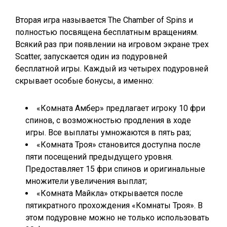
Вторая игра называется The Chamber of Spins и
полностью посвящена бесплатным вращениям.
Всякий раз при появлении на игровом экране трех
Scatter, запускается один из подуровней
бесплатной игры. Каждый из четырех подуровней
скрывает особые бонусы, а именно:
«Комната Амбер»
предлагает игроку 10 фри
спинов, с возможностью продления в ходе
игры. Все выплаты умножаются в пять раз;
«Комната Троя»
становится доступна после
пяти посещений предыдущего уровня.
Предоставляет 15 фри спинов и оригинальные
множители увеличения выплат;
«Комната Майкла»
открывается после
пятикратного прохождения «Комнаты Троя». В
этом подуровне можно не только использовать