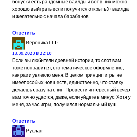
бонуски есть рандомные ваилды и вот в них можно
хорошо выйграть если получится открыть3+ ваилда
и желательно с начала барабанов
Ответить
ВероникаTTT
:
13.09.2020 в 22:10
Если вы любители древней истории, то слот вам
тоже понравится, его тематическое оформление,
как раз и увлекло меня. В целом принцип игры не
имеет особых новшеств, единственно, что ставку
делаешь сразу на спин. Провести интересный вечер
вам точно удастся, даже, если уйдете в минус. Хотя у
меня, за час игры, получился нормальный куш.
Ответить
Руслан
: