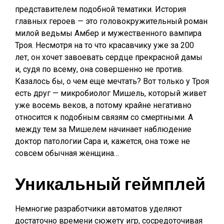
представителем подобной тематики. История
главных героев — это головокружительный роман
милой ведьмы Амбер и мужественного вампира
Троя. Несмотря на то что красавчику уже за 200
лет, он хочет завоевать сердце прекрасной дамы
и, судя по всему, она совершенно не против.
Казалось бы, о чем еще мечтать? Вот только у Троя
есть друг — микробиолог Мишель, который живет
уже восемь веков, а потому крайне негативно
относится к подобным связям со смертными. А
между тем за Мишелем начинает наблюдение
доктор патологии Сара и, кажется, она тоже не
совсем обычная женщина…
Уникальный геймплей
Немногие разработчики автоматов уделяют
достаточно времени сюжету игр, сосредоточивая