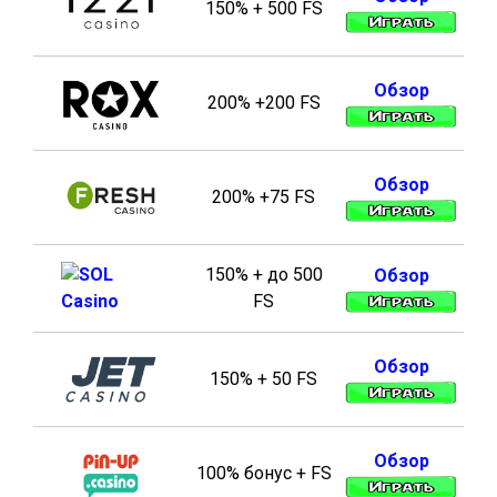
150% + 500 FS
Обзор
200% +200 FS
Обзор
200% +75 FS
150% + до 500
Обзор
FS
Обзор
150% + 50 FS
Обзор
100% бонус +
FS