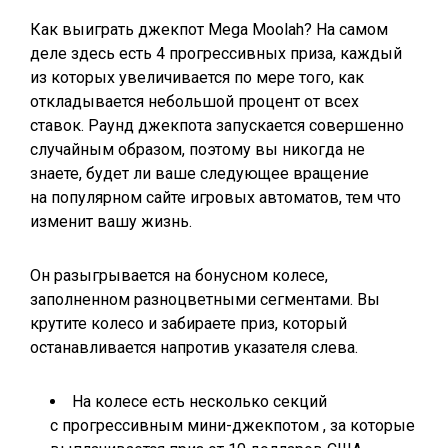
Как выиграть джекпот Mega Moolah? На самом
деле здесь есть 4 прогрессивных приза, каждый
из которых увеличивается по мере того, как
откладывается небольшой процент от всех
ставок. Раунд джекпота запускается совершенно
случайным образом, поэтому вы никогда не
знаете, будет ли ваше следующее вращение
на популярном сайте игровых автоматов, тем что
изменит вашу жизнь.
Он разыгрывается на бонусном колесе,
заполненном разноцветными сегментами. Вы
крутите колесо и забираете приз, который
останавливается напротив указателя слева.
На колесе есть несколько секций
с
прогрессивным мини-джекпотом
, за которые