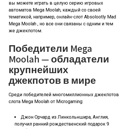
вы можете играть в целую серию игровых
автоматов Mega Moolah, каждый со своей
тематикой, например, онлайн-слот Absolootly Mad
Mega Moolah , но все они связаны с одним и тем
же джекпотом.
Победители Mega
Moolah — обладатели
крупнейших
джекпотов в мире
Среди победителей многомиллионных джекпотов
слота Mega Moolah от Microgaming:
Джон Орчард из Линкольншира, Англия,
получил ранний рождественский подарок 9