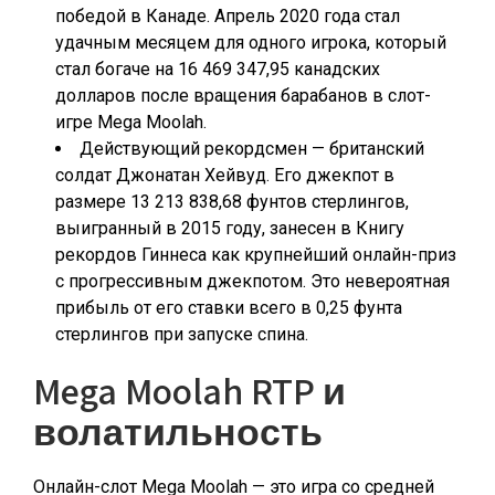
победой в Канаде. Апрель 2020 года стал
удачным месяцем для одного игрока, который
стал богаче на 16 469 347,95 канадских
долларов после вращения барабанов в слот-
игре Mega Moolah.
Действующий рекордсмен — британский
солдат Джонатан Хейвуд. Его
джекпот в
размере 13 213 838,68 фунтов стерлингов,
выигранный
в 2015 году,
занесен
в Книгу
рекордов Гиннеса как крупнейший онлайн-приз
с прогрессивным джекпотом. Это невероятная
прибыль от его ставки всего в 0,25 фунта
стерлингов при запуске спина.
Mega Moolah RTP и
волатильность
Онлайн-слот Mega Moolah — это игра со средней