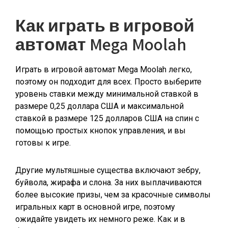
Как играть в игровой
автомат Mega Moolah
Играть в игровой автомат Mega Moolah легко,
поэтому он подходит для всех. Просто выберите
уровень ставки между минимальной ставкой в
размере 0,25 доллара США и максимальной
ставкой в размере 125 долларов США на спин с
помощью простых кнопок управления, и вы
готовы к игре.
Другие мультяшные существа включают зебру,
буйвола, жирафа и слона. За них выплачиваются
более высокие призы, чем за красочные символы
игральных карт в основной игре, поэтому
ожидайте увидеть их немного реже. Как и в