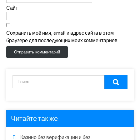
Сайт
Сохранить моё имя, email и адрес сайта в этом
браузере для последующих моих комментариев.
Читайте так же
Казино без верификации и без