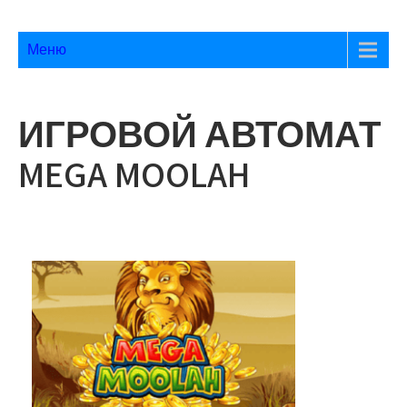
Рейтинг казино онлайн
Игровые автоматы, покер, блекджек, рулетка, баккарат,
ставки на спорт и многое другое
Меню
ИГРОВОЙ АВТОМАТ
MEGA MOOLAH