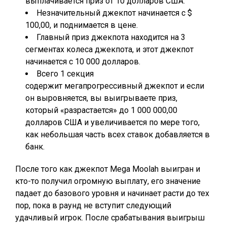
выплачивается приз от 10 долларов США.
Незначительный джекпот
начинается с $
100,00, и поднимается в цене.
Главный приз
джекпота
находится на 3
сегментах колеса джекпота, и этот джекпот
начинается с 10 000 долларов.
Всего 1 секция
содержит
мегапрогрессивный джекпот
и если
он выровняется, вы выигрываете приз,
который «разрастается»
до 1 000 000,00
долларов США
и увеличивается по мере того,
как небольшая часть всех ставок добавляется в
банк.
После того как джекпот Mega Moolah выигран и
кто-то получил огромную выплату, его значение
падает до базового уровня и начинает расти до тех
пор, пока в раунд не вступит следующий
удачливый игрок. После срабатывания выигрыш