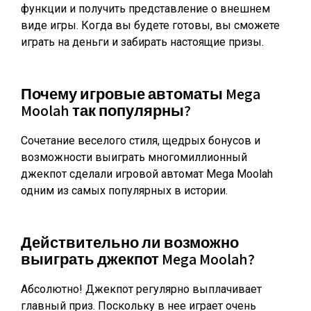
функции и получить представление о внешнем
виде игры. Когда вы будете готовы, вы сможете
играть на деньги и забирать настоящие призы.
Почему игровые автоматы Mega
Moolah так популярны?
Сочетание веселого стиля, щедрых бонусов и
возможности выиграть многомиллионный
джекпот сделали игровой автомат Mega Moolah
одним из самых популярных в истории.
Действительно ли возможно
выиграть джекпот Mega Moolah?
Абсолютно! Джекпот регулярно выплачивает
главный приз. Поскольку в нее играет очень