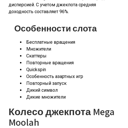
дисперсией. С учетом джекпота средняя
доходность составляет 96%.
Особенности слота
Бесплатные вращения
Множители
Скаттеры
Повторные вращения
Quickspin
Особенность азартных игр
Повторный запуск
Дикий символ
Дикие множители
Колесо джекпота Mega
Moolah