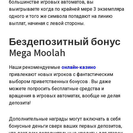
большинстве игровых автоматов, вы
выигрываете когда по крайней мере 3 экземпляра
одного и того же символа попадают на линию
выплат, начиная с левой стороны.
Бездепозитный бонус
Mega Moolah
Наши рекомендуемые
онлайн-казино
привлекают новых игроков с фантастическим
выбором приветственных бонусов . Вы даже
можете попросить бесплатные средства и
вращения в игровых автоматах, вообще не делая
депозита!
Дополнительные награды могут включать в себя
бонусные деньги сверх ваших первых депозитов,