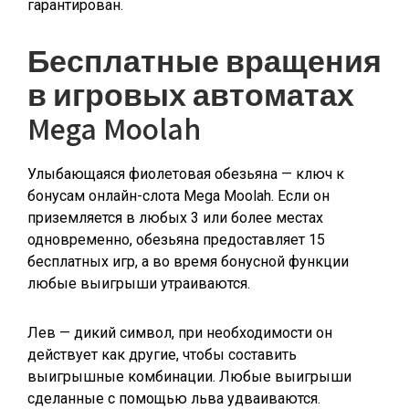
гарантирован.
Бесплатные вращения
в игровых автоматах
Mega Moolah
Улыбающаяся фиолетовая обезьяна — ключ к
бонусам онлайн-слота Mega Moolah. Если он
приземляется в любых 3 или более местах
одновременно, обезьяна предоставляет 15
бесплатных игр, а во время бонусной функции
любые выигрыши утраиваются.
Лев — дикий символ, при необходимости он
действует как другие, чтобы составить
выигрышные комбинации. Любые выигрыши
сделанные с помощью льва удваиваются.