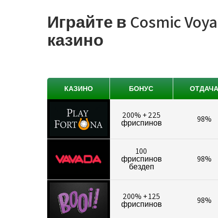
Играйте в Cosmic Voy
казино
КАЗИНО
БОНУС
ОТДАЧ
200% + 225
98%
фриспинов
100
фриспинов
98%
бездеп
200% + 125
98%
фриспинов