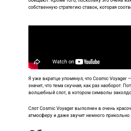
обещают. Кроме того, поскольку это очень и
собственную стратегию ставок, которая соот
Я уже вкратце упомянул, что Cosmic Voyager 
значит, что тема скучная, как раз наоборот. По
волшебный слот, в котором символы заколдо
Слот Cosmic Voyager
выполнен в очень красо
атмосферу и даже звучит немного прикольно.