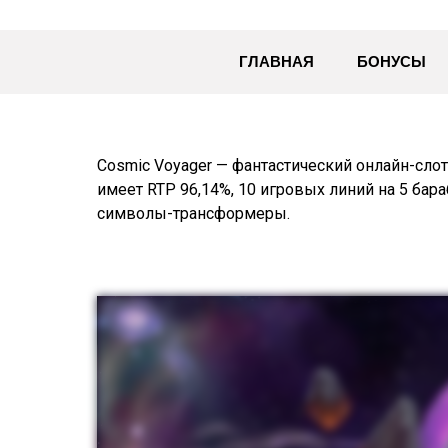
Рейтинг казино онлайн
Игровые автоматы, покер, блекджек, рулетка, бакка
ГЛАВНАЯ
БОНУСЫ
Cosmic Voyager — фантастический онлайн-слот 
имеет
RTP 96,14%, 10 игровых линий
на 5 бара
символы-трансформеры.