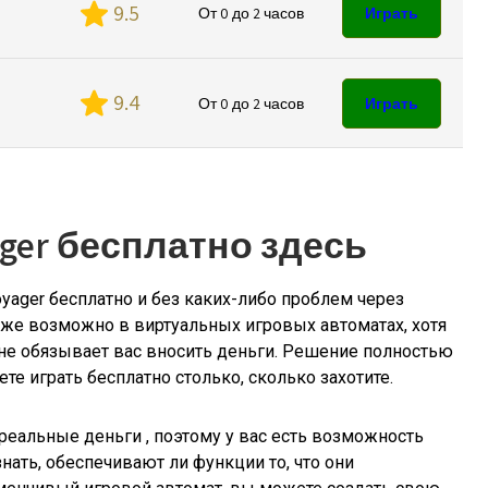
9.5
От 0 до 2 часов
Играть
9.4
От 0 до 2 часов
Играть
ager бесплатно здесь
yager бесплатно и без каких-либо проблем через
кже возможно в виртуальных игровых автоматах, хотя
не обязывает вас вносить деньги.
Решение полностью
те играть бесплатно столько, сколько захотите.
а реальные деньги
, поэтому у вас есть возможность
нать, обеспечивают ли функции то, что они