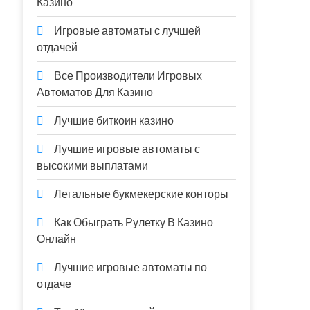
Казино
Игровые автоматы с лучшей
отдачей
Все Производители Игровых
Автоматов Для Казино
Лучшие биткоин казино
Лучшие игровые автоматы с
высокими выплатами
Легальные букмекерские конторы
Как Обыграть Рулетку В Казино
Онлайн
Лучшие игровые автоматы по
отдаче