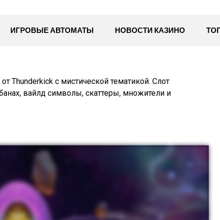
рат, ставки на спорт и многое другое
ИГРОВЫЕ АВТОМАТЫ
НОВОСТИ КАЗИНО
ТО
от Thunderkick с мистической тематикой. Слот
банах, вайлд символы, скаттеры, множители и