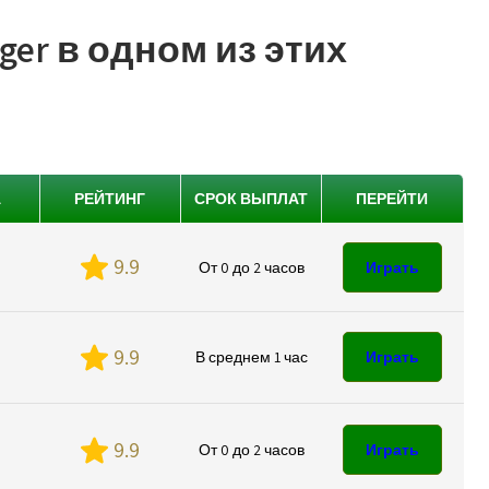
ager в одном из этих
А
РЕЙТИНГ
СРОК ВЫПЛАТ
ПЕРЕЙТИ
9.9
От 0 до 2 часов
Играть
9.9
В среднем 1 час
Играть
9.9
От 0 до 2 часов
Играть