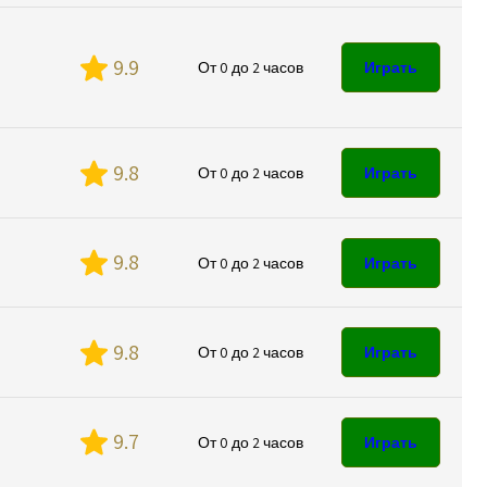
9.9
От 0 до 2 часов
Играть
9.8
От 0 до 2 часов
Играть
9.8
От 0 до 2 часов
Играть
9.8
От 0 до 2 часов
Играть
9.7
От 0 до 2 часов
Играть