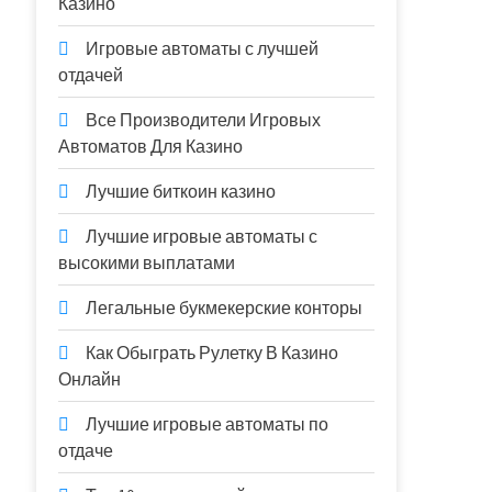
Казино
Игровые автоматы с лучшей
отдачей
Все Производители Игровых
Автоматов Для Казино
Лучшие биткоин казино
Лучшие игровые автоматы с
высокими выплатами
Легальные букмекерские конторы
Как Обыграть Рулетку В Казино
Онлайн
Лучшие игровые автоматы по
отдаче