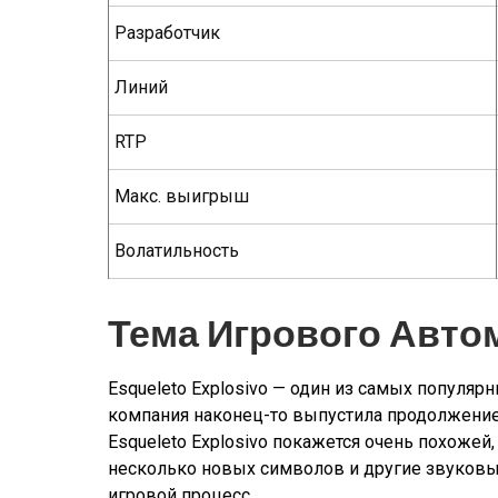
Разработчик
Линий
RTP
Макс. выигрыш
Волатильность
Тема Игрового Автомат
Esqueleto Explosivo — один из самых популярны
компания наконец-то выпустила продолжение.
Esqueleto Explosivo покажется очень похожей,
несколько новых символов и другие звуковые
игровой процесс.