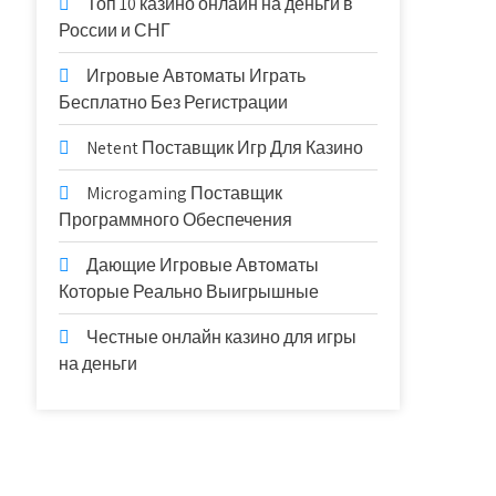
Топ 10 казино онлайн на деньги в
России и СНГ
Игровые Автоматы Играть
Бесплатно Без Регистрации
Netent Поставщик Игр Для Казино
Microgaming Поставщик
Программного Обеспечения
Дающие Игровые Автоматы
Которые Реально Выигрышные
Честные онлайн казино для игры
на деньги