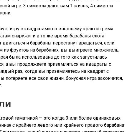
сной игре. 3 символа дают вам 1 жизнь, 4 символа
изни.
ную игру с квадратами по внешнему краю и тремя
атам снаружи, и в то же время барабаны слота
 двигаться и барабаны перестанут вращаться, если
им из фруктов на барабанах, вы выиграете множитель,
рая была использована до того как запустилась
ся, а вы продолжаете приземляться на квадраты с
аждый раз, когда вы приземляетесь на квадрат с
ы потеряете все свои жизни, бонусная игра закончится,
.
ли
овой тематикой — это когда 3 или более одинаковых
иная с крайнего левого или крайнего правого барабана