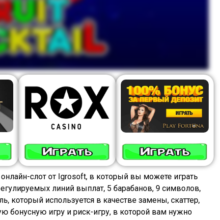
нлайн-слот от Igrosoft, в который вы можете играть
регулируемых линий выплат, 5 барабанов, 9 символов,
, который используется в качестве замены, скаттер,
 бонусную игру и риск-игру, в которой вам нужно