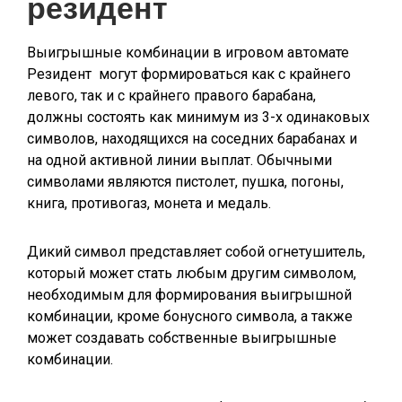
резидент
Выигрышные комбинации в игровом автомате
Резидент могут формироваться как с крайнего
левого, так и с крайнего правого барабана,
должны состоять как минимум из 3-х одинаковых
символов, находящихся на соседних барабанах и
на одной активной линии выплат. Обычными
символами являются пистолет, пушка, погоны,
книга, противогаз, монета и медаль.
Дикий символ представляет собой огнетушитель,
который может стать любым другим символом,
необходимым для формирования выигрышной
комбинации, кроме бонусного символа, а также
может создавать собственные выигрышные
комбинации.