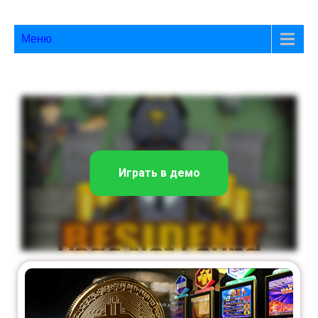
Рейтинг казино онлайн
Игровые автоматы, покер, блекджек, рулетка, баккарат,
ставки на спорт и многое другое
Меню
Играть в демо