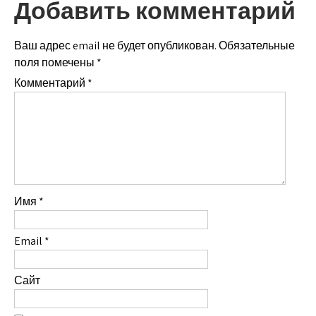
Добавить комментарий
Ваш адрес email не будет опубликован.
Обязательные
поля помечены
*
Комментарий
*
Имя
*
Email
*
Сайт