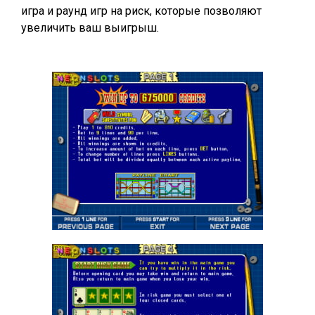
игра и раунд игр на риск, которые позволяют
увеличить ваш выигрыш.