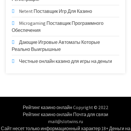
Netent Поставщик Игр Для Казино
Microgaming Поставщик Программного
Обеспечения
Дающие Игровые Автоматы Которые
Реально Выигрышные
Честные онлайн казино для игры на деньги
Рейтинг казино онлайн Copyright © 2022
Рейтинг казино онлайн Почта для связи
mail@slotwins.ru
Сайт несет только информационный характер 18+ Деньги на