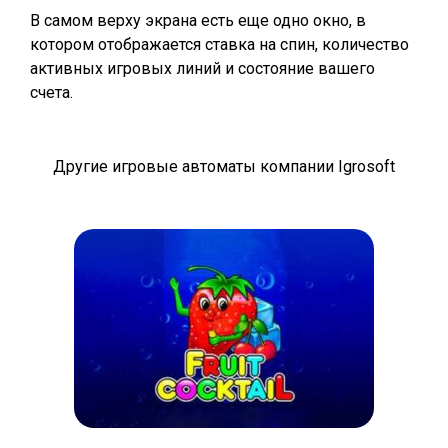
В самом верху экрана есть еще одно окно, в
котором отображается ставка на спин, количество
активных игровых линий и состояние вашего
счета.
Другие игровые автоматы компании Igrosoft