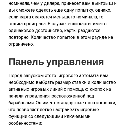
номинала, чем у дилера, принесет вам выигрыш и
вы сможете сделать еще одну попытку, однако,
если карта окажется меньшего номинала, то
ставка проиграна. В случае, если карты имеют
одинаковое достоинство, карты раздаются
повторно. Количество попыток в этом раунде не
ограничено.
Панель управления
Перед запуском этого игрового автомата вам
необходимо выбрать размер ставки и количество
активных игровых линий с помощью кнопок на
панели управления, расположенной под
барабанами. Он имеет стандартные окна и кнопки,
что позволяет легко настраивать игровые
функции со следующими ключевыми
особенностями: