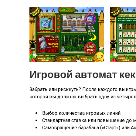
Игровой автомат кек
Забрать или рискнуть? После каждого выигры
которой вы должны выбрать одну из четырех к
Выбор количества игровых линий;
Стандартная ставка или повышение до 
Самовращение барабана («Старт») или Aut