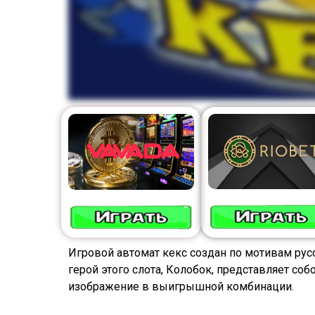
Игровой автомат кекс создан по мотивам рус
герой этого слота, Колобок, представляет со
изображение в выигрышной комбинации.