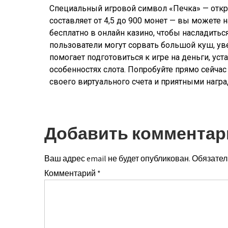
Специальный игровой символ «Печка» — откр
составляет от 4,5 до 900 монет — вы можете
бесплатно в онлайн казино, чтобы насладиться
пользователи могут сорвать большой куш, у
помогает подготовиться к игре на деньги, ус
особенностях слота. Попробуйте прямо сейча
своего виртуального счета и приятными награ
Добавить комментар
Ваш адрес email не будет опубликован.
Обязател
Комментарий
*