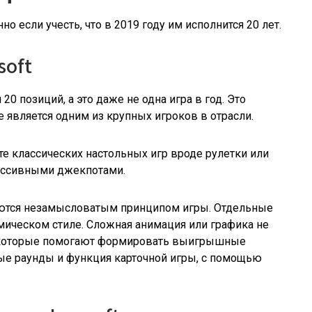
но если учесть, что в 2019 году им исполнится 20 лет.
soft
20 позиций, а это даже не одна игра в год. Это
е является одним из крупных игроков в отрасли.
те классических настольных игр вроде рулетки или
рессивными джекпотами.
чаются незамысловатым принципом игры. Отдельные
ическом стиле. Сложная анимация или графика не
ы, которые помогают формировать выигрышные
ые раунды и функция карточной игры, с помощью