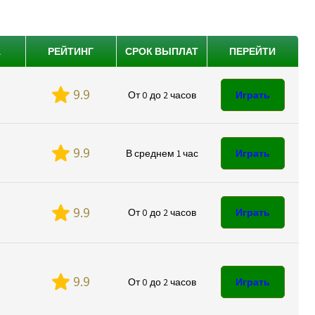
А
РЕЙТИНГ
СРОК ВЫПЛАТ
ПЕРЕЙТИ
9.9
От 0 до 2 часов
Играть
9.9
В среднем 1 час
Играть
9.9
От 0 до 2 часов
Играть
9.9
От 0 до 2 часов
Играть