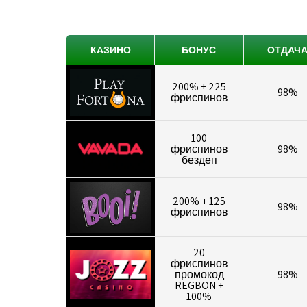
КАЗИНО
БОНУС
ОТДАЧ
200% + 225
98%
фриспинов
100
фриспинов
98%
бездеп
200% + 125
98%
фриспинов
20
фриспинов
промокод
98%
REGBON +
100%