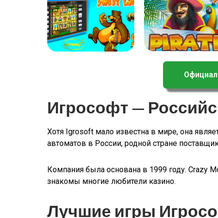
Официаль
Игрософт — Российс
Хотя Igrosoft мало известна в мире, она явл
автоматов в России, родной стране поставщик
Компания была основана в 1999 году. Crazy Mon
знакомы многие любители казино.
Лучшие игры Игрос