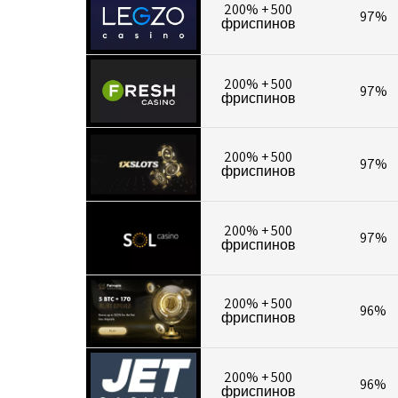
200% + 500
97%
фриспинов
200% + 500
97%
фриспинов
200% + 500
97%
фриспинов
200% + 500
97%
фриспинов
200% + 500
96%
фриспинов
200% + 500
96%
фриспинов