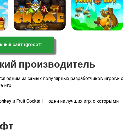
ный сайт igrosoft
кий производитель
яется одним из самых популярных разработчиков игровых
а игр.
key и Fruit Cocktail — одни из лучших игр, с которыми
офт