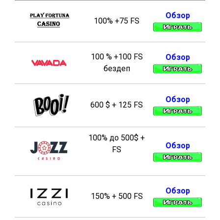
Обзор
100% +75 FS
100 % +100 FS
Обзор
бездеп
Обзор
600 $ + 125 FS
100% до 500$ +
Обзор
FS
Обзор
150% + 500 FS