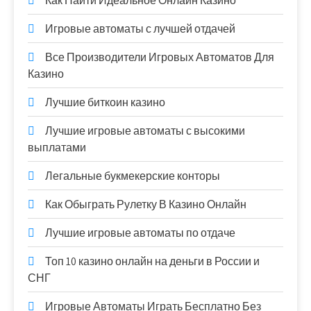
Как Найти Идеальное Онлайн Казино
Игровые автоматы с лучшей отдачей
Все Производители Игровых Автоматов Для
Казино
Лучшие биткоин казино
Лучшие игровые автоматы с высокими
выплатами
Легальные букмекерские конторы
Как Обыграть Рулетку В Казино Онлайн
Лучшие игровые автоматы по отдаче
Топ 10 казино онлайн на деньги в России и
СНГ
Игровые Автоматы Играть Бесплатно Без