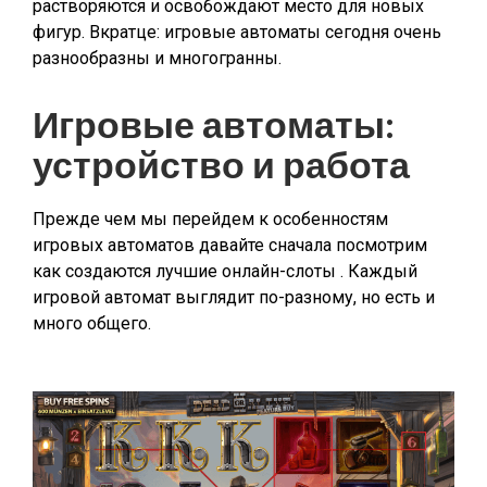
растворяются и освобождают место для новых
фигур. Вкратце: игровые автоматы сегодня очень
разнообразны и многогранны.
Игровые автоматы:
устройство и работа
Прежде чем мы перейдем к особенностям
игровых автоматов давайте сначала посмотрим
как создаются лучшие онлайн-слоты . Каждый
игровой автомат выглядит по-разному, но есть и
много общего.