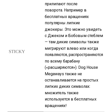
прилипают после
поворота. Например в
бесплатных вращениях
популярны липкие
джокеры. Это можно увидеть
с Джеком и Бобовым стеблем
— там дикие символы также
мигрируют влево или когда
STICKY
появляются, распространяются
по всему барабану
(«расширяются»). Dog House
Megaways также не
останавливается на простых
липких диких символах:
множитель также
используется в бесплатных
вращениях!