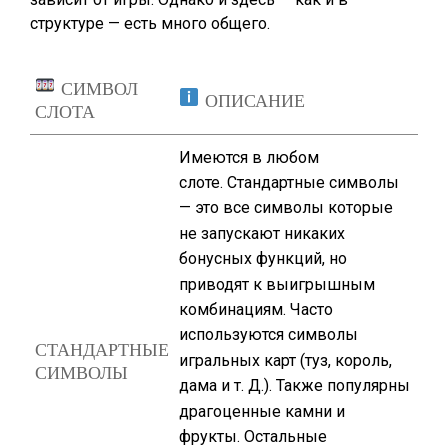
структуре — есть много общего.
СИМВОЛ
ОПИСАНИЕ
СЛОТА
Имеются в любом
слоте. Стандартные символы
— это все символы которые
не запускают никаких
бонусных функций, но
приводят к выигрышным
комбинациям. Часто
используются символы
СТАНДАРТНЫЕ
игральных карт (туз, король,
СИМВОЛЫ
дама и т. Д.). Также популярны
драгоценные камни и
фрукты. Остальные