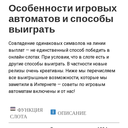
Особенности игровых
автоматов и способы
выиграть
Совпадение одинаковых символов на линии
выплат — не единственный способ победить в
онлайн-слотах. При условии, что в слоте есть и
другие способы выиграть. В частности новые
релизы очень креативны. Ниже мы перечисляем
все выигрышные возможности, которые мы
заметили в Интернете — советы по игровым
автоматам включены и от нас!
ФУНКЦИЯ
ОПИСАНИЕ
СЛОТА