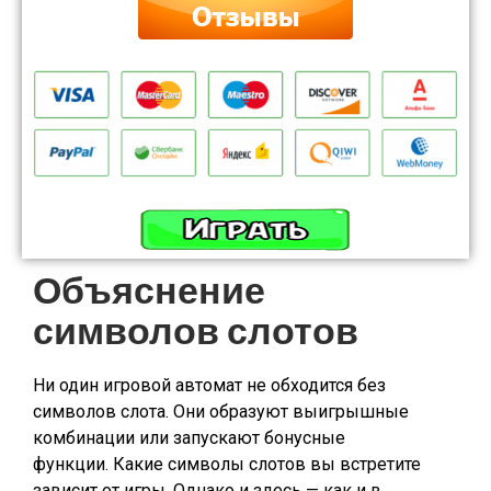
Объяснение
символов слотов
Ни один игровой автомат не обходится без
символов слота. Они образуют выигрышные
комбинации или запускают бонусные
функции. Какие символы слотов вы встретите
зависит от игры. Однако и здесь — как и в