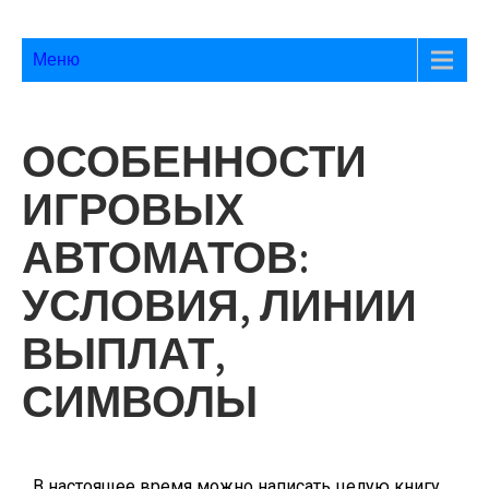
Рейтинг казино онлайн
Игровые автоматы, покер, блекджек, рулетка, баккарат,
ставки на спорт и многое другое
Меню
ОСОБЕННОСТИ
ИГРОВЫХ
АВТОМАТОВ:
УСЛОВИЯ, ЛИНИИ
ВЫПЛАТ,
СИМВОЛЫ
В настоящее время можно написать целую книгу