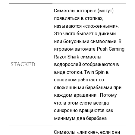
Символы которые (могут)
появляться в стопках,
называются «сложенными».
Это часто бывает с дикими
или бонусными символами. В
игровом автомате Push Gaming
Razor Shark символы
STACKED
водорослей отображаются в
виде стопки. Twin Spin в
основном работает со
сложенными барабанами при
каждом вращении . Потому
что: в этом слоте всегда
синхронно вращаются как
минимум два барабана.
Символы «липкие», если они