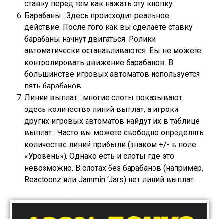
ставку перед тем как нажать эту кнопку.
Барабаны
: Здесь происходит реальное
действие. После того как вы сделаете ставку
барабаны начнут двигаться. Ролики
автоматически останавливаются. Вы не можете
контролировать движение барабанов. В
большинстве игровых автоматов используется
пять барабанов.
Линии выплат
: многие слоты показывают
здесь количество линий выплат, а игроки
других игровых автоматов найдут их в
таблице
выплат
. Часто вы можете свободно определять
количество линий прибыли (знаком +/- в поле
«Уровень»). Однако есть и слоты где это
невозможно. В слотах без барабанов (например,
Reactoonz или Jammin ‘Jars) нет линий выплат.