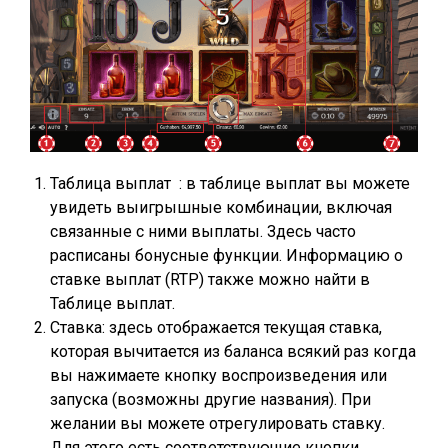
Та
блица выплат
: в
таблице выплат
вы можете
увидеть выигрышные комбинации, включая
связанные с ними выплаты. Здесь часто
расписаны бонусные функции. Информацию о
ставке выплат (RTP) также можно найти в
Таблице выплат.
Ставка
: здесь отображается текущая ставка,
которая вычитается из баланса всякий раз когда
вы нажимаете кнопку воспроизведения или
запуска (возможны другие названия). При
желании вы можете отрегулировать ставку.
Для этого есть соответствующие кнопки