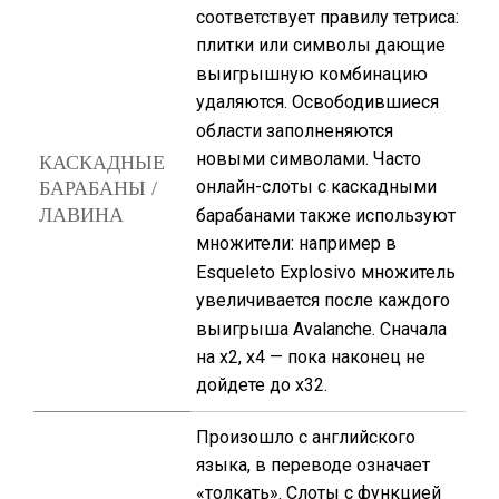
соответствует правилу тетриса:
плитки или символы дающие
выигрышную комбинацию
удаляются. Освободившиеся
области заполненяются
новыми символами. Часто
КАСКАДНЫЕ
БАРАБАНЫ /
онлайн-слоты с каскадными
ЛАВИНА
барабанами также используют
множители: например в
Esqueleto Explosivo множитель
увеличивается после каждого
выигрыша Avalanche. Сначала
на x2, x4 — пока наконец не
дойдете до x32.
Произошло с английского
языка, в переводе означает
«толкать». Слоты с функцией