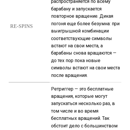
распространяется по всему
барабану и запускается
повторное вращение. Дикая
погоня еще более безумна: при
RE-SPINS
выигрышной комбинации
соответствующие символы
встают на свои места, а
барабаны снова вращаются —
до тех пор пока новые
символы встают на свои места
после вращения.
Ретриггер — это бесплатные
вращения, которые могут
запускаться несколько раз, в
том числе и во время
бесплатных вращений. Так
обстоит дело с большинством