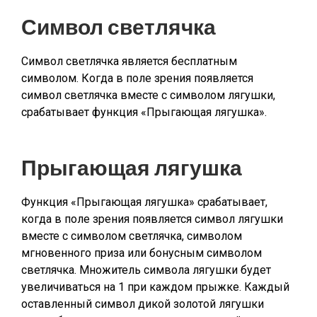
Символ светлячка
Символ светлячка является бесплатным
символом. Когда в поле зрения появляется
символ светлячка вместе с символом лягушки,
срабатывает функция «Прыгающая лягушка».
Прыгающая лягушка
Функция «Прыгающая лягушка» срабатывает,
когда в поле зрения появляется символ лягушки
вместе с символом светлячка, символом
мгновенного приза или бонусным символом
светлячка. Множитель символа лягушки будет
увеличиваться на 1 при каждом прыжке. Каждый
оставленный символ дикой золотой лягушки