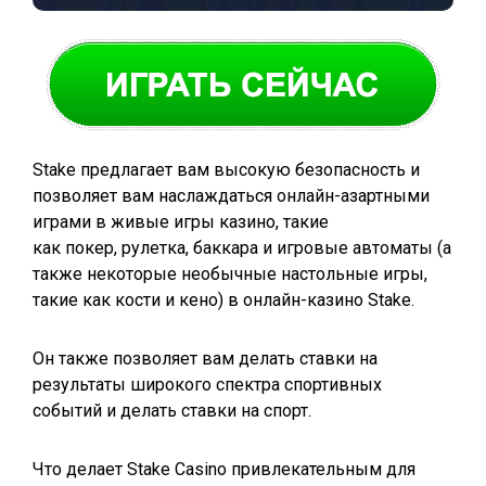
Stake предлагает вам высокую безопасность и
позволяет вам наслаждаться онлайн-азартными
играми в живые игры казино, такие
как
покер
,
рулетка
,
баккара
и
игровые автоматы
(а
также некоторые необычные настольные игры,
такие как кости и кено) в онлайн-казино Stake.
Он также позволяет вам делать ставки на
результаты широкого спектра спортивных
событий и делать ставки на спорт.
Что делает Stake Casino привлекательным для