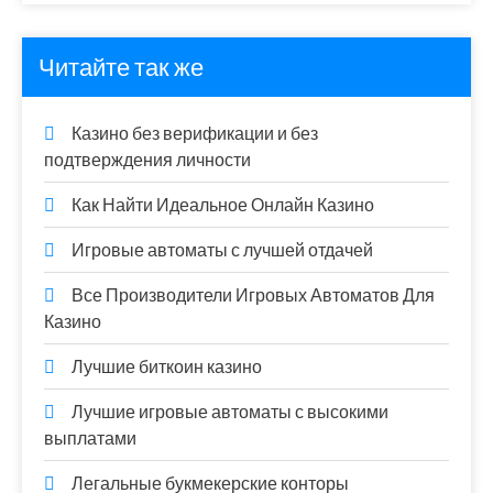
Читайте так же
Казино без верификации и без
подтверждения личности
Как Найти Идеальное Онлайн Казино
Игровые автоматы с лучшей отдачей
Все Производители Игровых Автоматов Для
Казино
Лучшие биткоин казино
Лучшие игровые автоматы с высокими
выплатами
Легальные букмекерские конторы