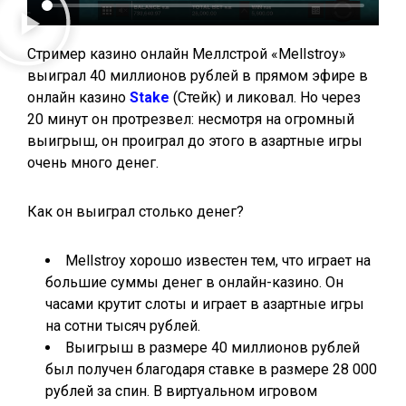
Стример казино онлайн Меллстрой «Mellstroy»
выиграл 40 миллионов рублей в прямом эфире в
онлайн казино
Stake
(Стейк) и ликовал. Но через
20 минут он протрезвел: несмотря на огромный
выигрыш, он проиграл до этого в азартные игры
очень много денег.
Как он выиграл столько денег?
Mellstroy хорошо известен тем, что играет на
большие суммы денег в онлайн-казино. Он
часами крутит слоты и играет в азартные игры
на сотни тысяч рублей.
Выигрыш в размере 40 миллионов рублей
был получен благодаря ставке в размере 28 000
рублей за спин. В виртуальном игровом