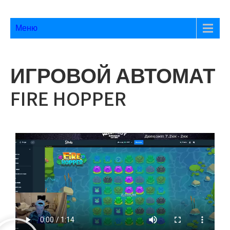
Рейтинг казино онлайн
Игровые автоматы, покер, блекджек, рулетка, баккарат,
ставки на спорт и многое другое
Меню
ИГРОВОЙ АВТОМАТ
FIRE HOPPER