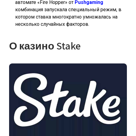
автомате «Fire Hopper» от
Pushgaming
комбинация запускала специальный режим, в
котором ставка многократно умножалась на
несколько случайных факторов.
О казино Stake