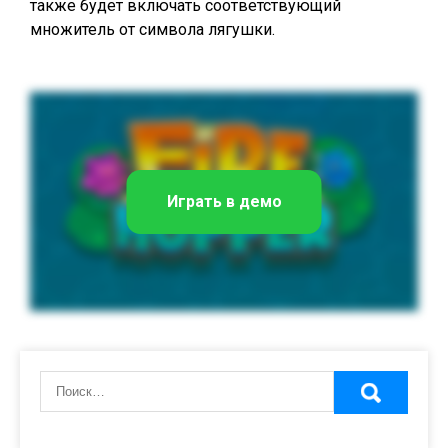
также будет включать соответствующий
множитель от символа лягушки.
Играть в демо