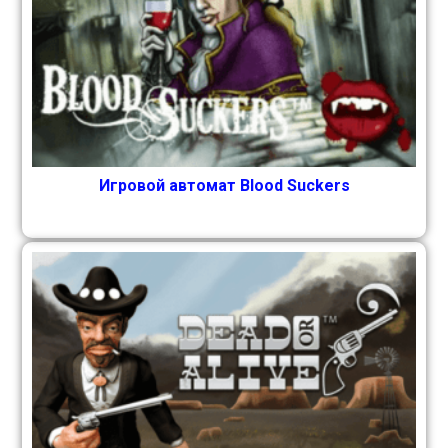
Игровой автомат Blood Suckers