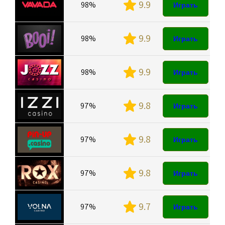
9.9
98%
Играть
9.9
98%
Играть
9.9
98%
Играть
9.8
97%
Играть
9.8
97%
Играть
9.8
97%
Играть
9.7
97%
Играть