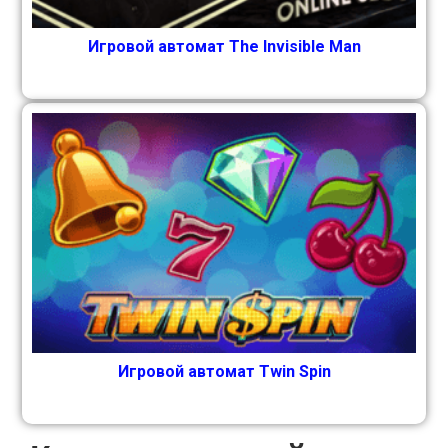
Игровой автомат The Invisible Man
Игровой автомат Twin Spin