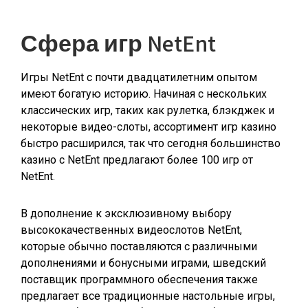
Сфера игр NetEnt
Игры NetEnt с почти двадцатилетним опытом
имеют богатую историю. Начиная с нескольких
классических игр, таких как рулетка, блэкджек и
некоторые видео-слоты, ассортимент игр казино
быстро расширился, так что сегодня большинство
казино с NetEnt предлагают более 100 игр от
NetEnt.
В дополнение к эксклюзивному выбору
высококачественных видеослотов NetEnt,
которые обычно поставляются с различными
дополнениями и бонусными играми, шведский
поставщик программного обеспечения также
предлагает все традиционные настольные игры,