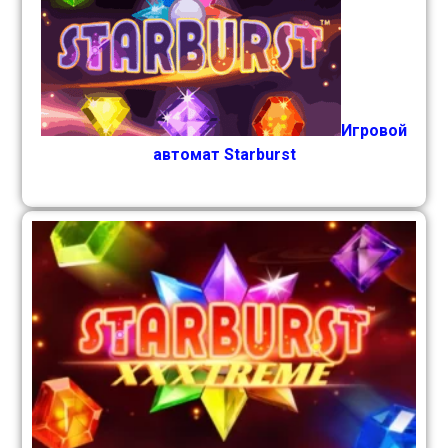
Игровой
автомат Starburst