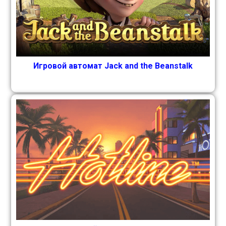
Игровой автомат Jack and the Beanstalk