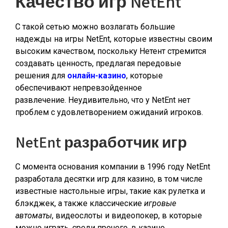
Качество игр NetEnt
С такой сетью можно возлагать большие
надежды на игры NetEnt, которые известны своим
высоким качеством, поскольку Нетент стремится
создавать ценность, предлагая передовые
решения для
онлайн-казино
, которые
обеспечивают непревзойденное
развлечение. Неудивительно, что у NetEnt нет
проблем с удовлетворением ожиданий игроков.
NetEnt разработчик игр
С момента основания компании в 1996 году NetEnt
разработала десятки игр для казино, в том числе
известные настольные игры, такие как рулетка и
блэкджек, а также классические
игровые
автоматы
, видеослоты и видеопокер, в которые
можно играть, среди прочего, в казино.