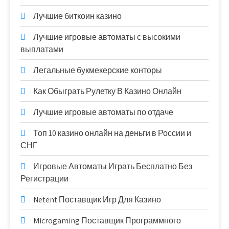
Лучшие биткоин казино
Лучшие игровые автоматы с высокими
выплатами
Легальные букмекерские конторы
Как Обыграть Рулетку В Казино Онлайн
Лучшие игровые автоматы по отдаче
Топ 10 казино онлайн на деньги в России и
СНГ
Игровые Автоматы Играть Бесплатно Без
Регистрации
Netent Поставщик Игр Для Казино
Microgaming Поставщик Программного