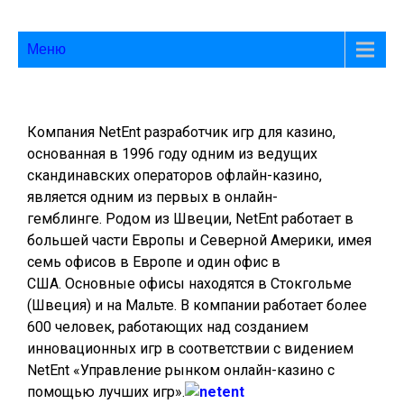
Рейтинг казино онлайн
Игровые автоматы, покер, блекджек, рулетка, баккарат,
ставки на спорт и многое другое
Меню
Компания NetEnt разработчик игр для казино,
основанная в 1996 году одним из ведущих
скандинавских операторов офлайн-казино,
является одним из первых в онлайн-
гемблинге. Родом из Швеции, NetEnt работает в
большей части Европы и Северной Америки, имея
семь офисов в Европе и один офис в
США. Основные офисы находятся в Стокгольме
(Швеция) и на Мальте. В компании работает более
600 человек, работающих над созданием
инновационных игр в соответствии с видением
NetEnt «Управление рынком онлайн-казино с
помощью лучших игр».