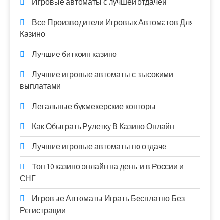
Игровые автоматы с лучшей отдачей
Все Производители Игровых Автоматов Для
Казино
Лучшие биткоин казино
Лучшие игровые автоматы с высокими
выплатами
Легальные букмекерские конторы
Как Обыграть Рулетку В Казино Онлайн
Лучшие игровые автоматы по отдаче
Топ 10 казино онлайн на деньги в России и
СНГ
Игровые Автоматы Играть Бесплатно Без
Регистрации