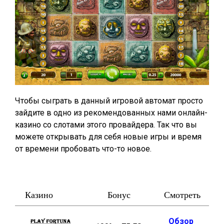
Чтобы сыграть в данный игровой автомат просто
зайдите в одно из рекомендованных нами онлайн-
казино со слотами этого провайдера. Так что вы
можете открывать для себя новые игры и время
от времени пробовать что-то новое.
Казино
Бонус
Смотреть
Обзор