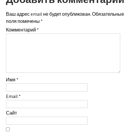
Ваш адрес email не будет опубликован.
Обязательные
поля помечены
*
Комментарий
*
Имя
*
Email
*
Сайт