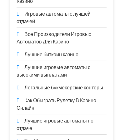
Казино
Игровые автоматы с лучшей
отдачей
Все Производители Игровых
Автоматов Для Казино
Лучшие биткоин казино
Лучшие игровые автоматы с
высокими выплатами
Легальные букмекерские конторы
Как Обыграть Рулетку В Казино
Онлайн
Лучшие игровые автоматы по
отдаче