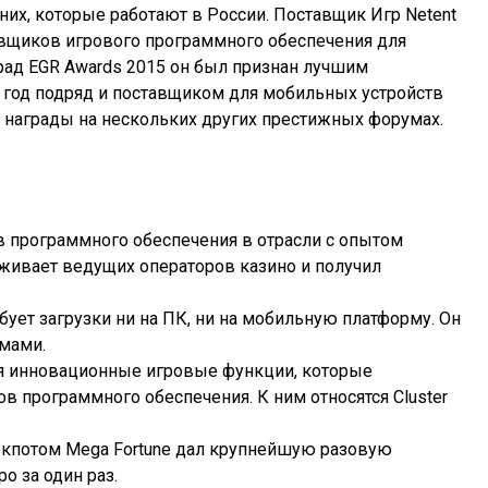
 них, которые работают в России. Поставщик Игр Netent
авщиков игрового программного обеспечения для
град EGR Awards 2015 он был признан лучшим
 год подряд и поставщиком для мобильных устройств
ла награды на нескольких других престижных форумах.
в программного обеспечения в отрасли с опытом
рживает ведущих операторов казино и получил
бует загрузки ни на ПК, ни на мобильную платформу. Он
мами.
я инновационные игровые функции, которые
в программного обеспечения. К ним относятся Cluster
екпотом Mega Fortune дал крупнейшую разовую
о за один раз.