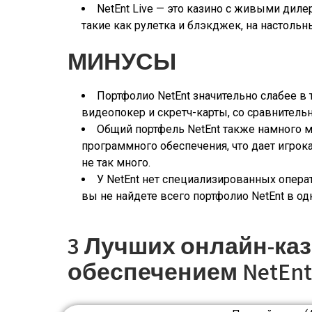
NetEnt Live — это казино с живыми диле
такие как рулетка и блэкджек, на настоль
МИНУСЫ
Портфолио NetEnt значительно слабее в т
видеопокер и скретч-карты, со сравнител
Общий портфель NetEnt также намного 
программного обеспечения, что дает игро
не так много.
У NetEnt нет специализированных опера
вы не найдете всего портфолио NetEnt в од
3 Лучших онлайн-ка
обеспечением NetEnt 