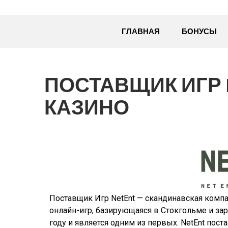
Рейтинг казино онлайн
Игровые автоматы, покер, блекджек, рулетка, бакка
ГЛАВНАЯ
БОНУСЫ
ПОСТАВЩИК ИГР 
КАЗИНО
Поставщик Игр NetEnt — скандинавская компа
онлайн-игр, базирующаяся в Стокгольме и за
году и является одним из первых. NetEnt по