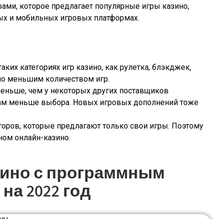
рами, которое предлагает популярные игры казино,
ных и мобильных игровых платформах.
аких категориях игр казино, как рулетка, блэкджек,
ьно меньшим количеством игр.
меньше, чем у некоторых других поставщиков
кам меньше выбора. Новых игровых дополнений тоже
торов, которые предлагают только свои игры. Поэтому
ном онлайн-казино.
зино с программным
на 2022 год