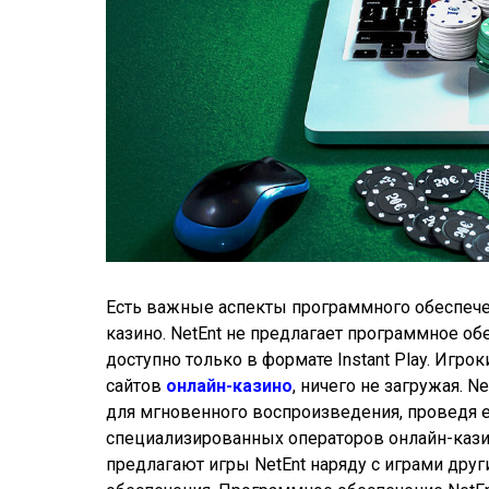
Есть важные аспекты программного обеспече
казино. NetEnt не предлагает программное о
доступно только в формате Instant Play. Игро
сайтов
онлайн-казино
, ничего не загружая. 
для мгновенного воспроизведения, проведя его
специализированных операторов онлайн-кази
предлагают игры NetEnt наряду с играми дру