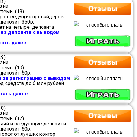
43)
нзии
темы (18)
гр от ведущих провайдеров
епозит: 350р.
ет на четыре депозита
без депозита с выводом
тать далее…
29)
нзии
темы (10)
епозит: 50р.
в за регистрацию с выводом
д средств до 6 млн рублей
итать далее…
30)
нзии
темы (12)
рвый и следующие депозиты
епозит: 50р.
софт от лучших контор