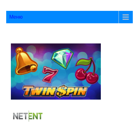
Рейтинг казино онлайн
Игровые автоматы, покер, блекджек, рулетка, баккарат,
ставки на спорт и многое другое
Меню