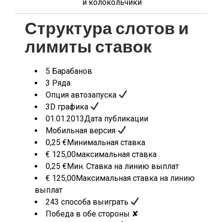
и колокольчики
Структура слотов и
лимиты ставок
5 Барабанов
3
Ряда
Опция автозапуска
3D графика
01.01.2013
Дата публикации
Мобильная версия
0,25 €
Минимальная ставка
€ 125,00
максимальная ставка
0,25 €
Мин. Ставка на линию выплат
€ 125,00
Максимальная ставка на линию
выплат
243 способа выиграть
Победа в обе стороны
✘