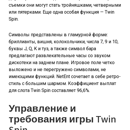
съемки они могут стать тройняшками, четверными
или пятерками. Еще одна особая функция — Twin
Spin.
Символы представлены в гламурной форме:
бриллианты, вишня, колокольчики, числа 7, 9 и 10,
буквы J, Q, K и туз, а также символ бара
предлагают развлекательные часы со звуком
дискотеки на заднем плане. Игровое поле четко
выложено и не перегружено символами, не
имеющими функций. NetEnt сочетает в себе ретро-
стиль с большим шармом. Коэффициент выплат
для слота Twin Spin составляет 96,6%.
Управление и
требования игры Twin
Spin