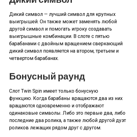
Дикий символ — лучший символ для крупных
выигрышей. Он также может заменять любой
другой символ и помогать игроку создавать
выигрышные комбинации. В слоте с пятью
барабанами с двойным вращением сверкающий
дикий символ появляется на втором, третьем и
четвертом барабанах.
Бонусный раунд
Слот Twin Spin имеет только бонусную
функцию. Когда барабаны вращаются два из них
вращаются одновременно и отображают
одинаковые символы. Либо это первые два, либо
последние два ролика, а также любой другой дуэт
роликов лежащих рядом друг с другом.