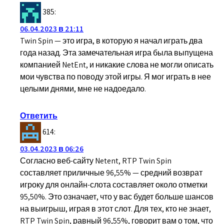
385
:
06.04.2023 в 21:11
Twin Spin — это игра, в которую я начал играть два
года назад. Эта замечательная игра была выпущена
компанией NetEnt, и никакие слова не могли описать
мои чувства по поводу этой игры. Я мог играть в нее
целыми днями, мне не надоедало.
Ответить
614
:
03.04.2023 в 06:26
Согласно веб-сайту Netent, RTP Twin Spin
составляет приличные 96,55% — средний возврат
игроку для онлайн-слота составляет около отметки
95,50%. Это означает, что у вас будет больше шансов
на выигрыш, играя в этот слот. Для тех, кто не знает,
RTP Twin Spin, равный 96,55%, говорит вам о том, что