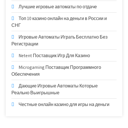
Лучшие игровые автоматы по отдаче
Топ 10 казино онлайн на деньги в России и
СНГ
Игровые Автоматы Играть Бесплатно Без
Регистрации
Netent Поставщик Игр Для Казино
Microgaming Поставщик Программного
Обеспечения
Дающие Игровые Автоматы Которые
Реально Выигрышные
Честные онлайн казино для игры на деньги