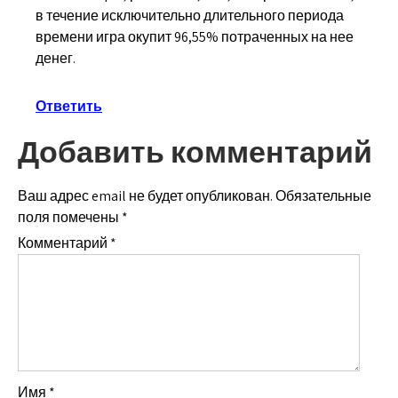
в течение исключительно длительного периода
времени игра окупит 96,55% потраченных на нее
денег.
Ответить
Добавить комментарий
Ваш адрес email не будет опубликован.
Обязательные
поля помечены
*
Комментарий
*
Имя
*