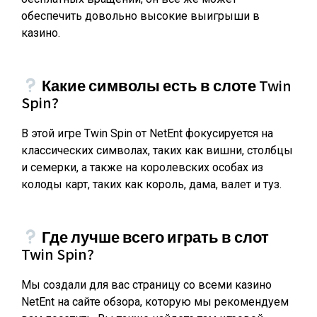
обеспечить довольно высокие выигрыши в
казино.
Какие символы есть в слоте Twin
Spin?
В этой игре Twin Spin от NetEnt фокусируется на
классических символах, таких как вишни, столбцы
и семерки, а также на королевских особах из
колоды карт, таких как король, дама, валет и туз.
Где лучше всего играть в слот
Twin Spin?
Мы создали для вас страницу со всеми казино
NetEnt на сайте обзора, которую мы рекомендуем