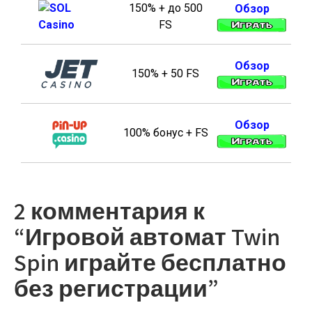
150% + до 500
Обзор
FS
Обзор
150% + 50 FS
Обзор
100% бонус +
FS
2 комментария к
“Игровой автомат Twin
Spin играйте бесплатно
без регистрации”