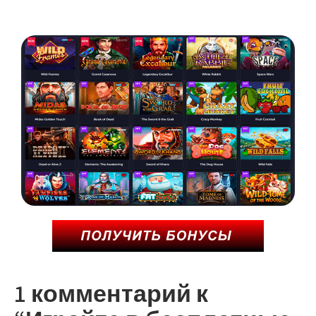
1 комментарий к