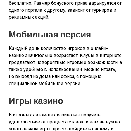
бесплатно. Размер бонусного приза варьируется от
одного портала к другому, зависит от турниров и
рекламных акций.
Мобильная версия
Каждый день количество игроков в онлайн-
казино значительно возрастает. Клубы в интернете
предлагают невероятные игровые возможности, а
также удобные в использовании. Можно играть,
не выходя из дома или офиса, с помощью
специальной мобильной версии.
Игры казино
В игровых автоматах казино вы получите
удовольствие от процесса ставок, и вам не нужно
ждать начала игры, просто войдите в систему и