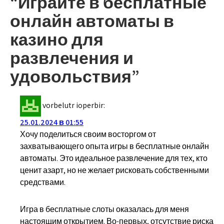
“Играйте в бесплатные
онлайн автоматы в
казино для
развлечения и
удовольствия”
vorbelutr ioperbir
:
25.01.2024 в 01:55
Хочу поделиться своим восторгом от
захватывающего опыта игры в бесплатные онлайн
автоматы. Это идеальное развлечение для тех, кто
ценит азарт, но не желает рисковать собственными
средствами.
Игра в бесплатные слоты оказалась для меня
настоящим открытием. Во-первых, отсутствие риска