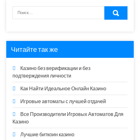
Читайте так же
Казино без верификации и без
подтверждения личности
Как Найти Идеальное Онлайн Казино
Игровые автоматы с лучшей отдачей
Все Производители Игровых Автоматов Для
Казино
Лучшие биткоин казино