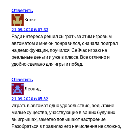
Ответить
Коля
:
21.09.2020 в 07:33
Ради интереса решил сыграть за этим игровым
автоматом и мне он понравился, сначала поиграл
на демо функции, поучился. Сейчас играю на
реальные деньги и уже в плюсе. Все отлично и
удобно сделано для игры и побед.
Ответить
Леонид
:
21.09.2020 в 05:52
Играть в автомат одно удовольствие, ведь такие
милые существа, участвующие в ваших будущих
выигрышах, заметно повышают настроение.
Разобраться в правилах его начисления не сложно,