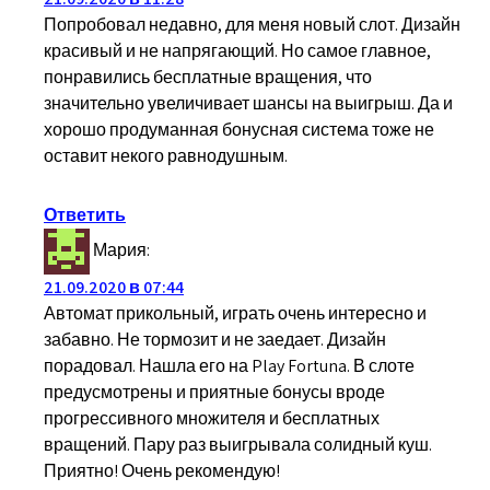
Попробовал недавно, для меня новый слот. Дизайн
красивый и не напрягающий. Но самое главное,
понравились бесплатные вращения, что
значительно увеличивает шансы на выигрыш. Да и
хорошо продуманная бонусная система тоже не
оставит некого равнодушным.
Ответить
Мария
:
21.09.2020 в 07:44
Автомат прикольный, играть очень интересно и
забавно. Не тормозит и не заедает. Дизайн
порадовал. Нашла его на Play Fortuna. В слоте
предусмотрены и приятные бонусы вроде
прогрессивного множителя и бесплатных
вращений. Пару раз выигрывала солидный куш.
Приятно! Очень рекомендую!