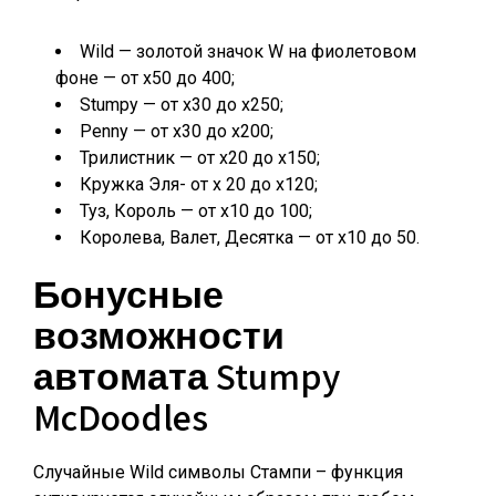
Wild — золотой значок W на фиолетовом
фоне — от х50 до 400;
Stumpy — от х30 до х250;
Penny — от х30 до х200;
Трилистник — от х20 до х150;
Кружка Эля- от х 20 до х120;
Туз, Король — от х10 до 100;
Королева, Валет, Десятка — от х10 до 50.
Бонусные
возможности
автомата Stumpy
McDoodles
Случайные Wild символы Стампи – функция