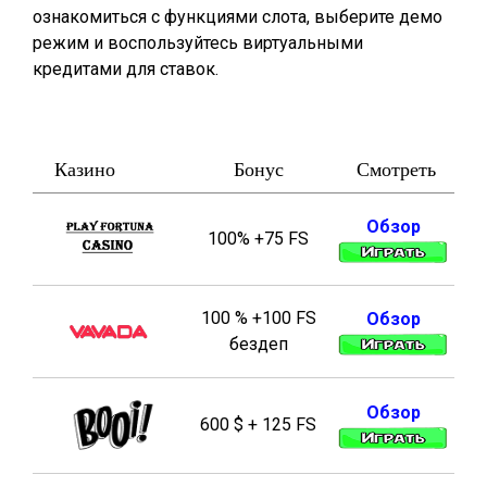
ознакомиться с функциями слота, выберите демо
режим и воспользуйтесь виртуальными
кредитами для ставок.
Казино
Бонус
Смотреть
Обзор
100% +75 FS
100 % +100 FS
Обзор
бездеп
Обзор
600 $ + 125 FS