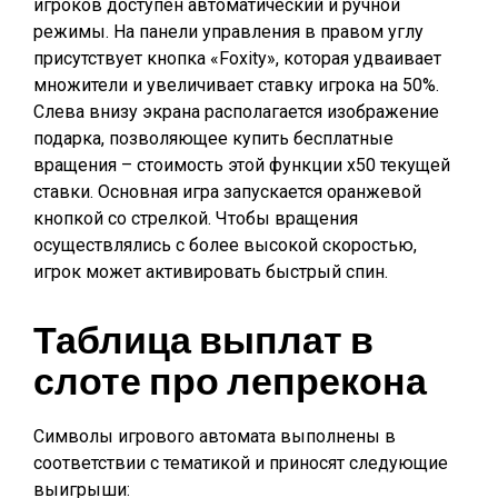
игроков доступен автоматический и ручной
режимы. На панели управления в правом углу
присутствует кнопка «Foxity», которая удваивает
множители и увеличивает ставку игрока на 50%.
Слева внизу экрана располагается изображение
подарка, позволяющее купить бесплатные
вращения – стоимость этой функции х50 текущей
ставки. Основная игра запускается оранжевой
кнопкой со стрелкой. Чтобы вращения
осуществлялись с более высокой скоростью,
игрок может активировать быстрый спин.
Таблица выплат в
слоте про лепрекона
Символы игрового автомата выполнены в
соответствии с тематикой и приносят следующие
выигрыши: