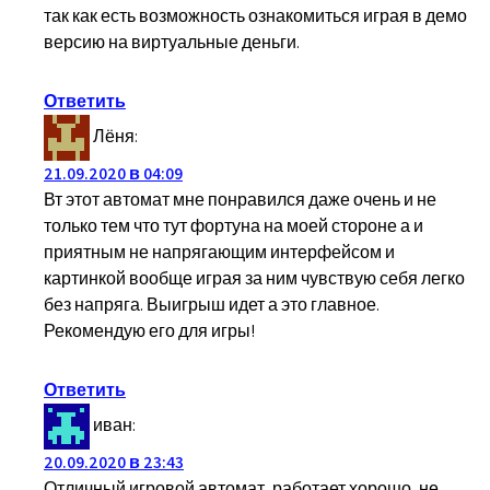
так как есть возможность ознакомиться играя в демо
версию на виртуальные деньги.
Ответить
Лёня
:
21.09.2020 в 04:09
Вт этот автомат мне понравился даже очень и не
только тем что тут фортуна на моей стороне а и
приятным не напрягающим интерфейсом и
картинкой вообще играя за ним чувствую себя легко
без напряга. Выигрыш идет а это главное.
Рекомендую его для игры!
Ответить
иван
:
20.09.2020 в 23:43
Отличный игровой автомат, работает хорошо, не