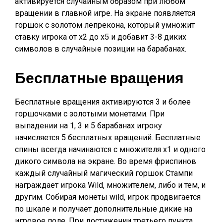
активируется случайным образом при любом
вращении в главной игре. На экране появляется
горшок с золотом лепрекона, который умножит
ставку игрока от х2 до х5 и добавит 3-8 диких
символов в случайные позиции на барабанах.
Бесплатные вращения
Бесплатные вращения активируются 3 и более
горшочками с золотыми монетами. При
выпадении на 1, 3 и 5 барабанах игроку
начисляется 5 бесплатных вращений. Бесплатные
спины всегда начинаются с множителя х1 и одного
дикого символа на экране. Во время фриспинов
каждый случайный магический горшок Стампи
награждает игрока Wild, множителем, либо и тем, и
другим. Собирая монеты wild, игрок продвигается
по шкале и получает дополнительные дикие на
игровое поле. При достижении третьего пункта,