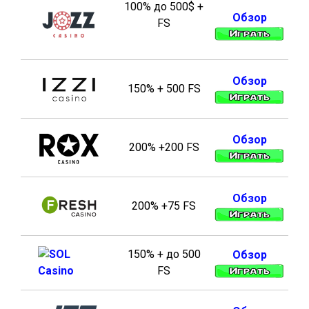
100% до 500$ +
Обзор
FS
Обзор
150% + 500 FS
Обзор
200% +200 FS
Обзор
200% +75 FS
150% + до 500
Обзор
FS