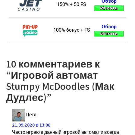
Обзор
150% + 50 FS
Обзор
100% бонус +
FS
10 комментариев к
“Игровой автомат
Stumpy McDoodles (Мак
Дудлес)”
Петя
:
21.09.2020 в 13:08
Часто играю в данный игровой автомат и всегда