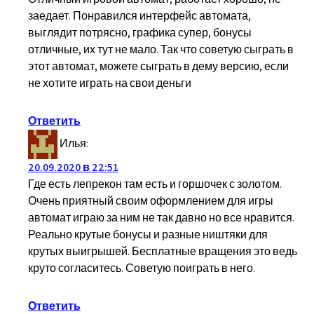
заедает. Понравился интерфейс автомата,
выглядит потрясно, графика супер, бонусы
отличные, их тут не мало. Так что советую сыграть в
этот автомат, можете сыграть в дему версию, если
не хотите играть на свои деньги
Ответить
Илья
:
20.09.2020 в 22:51
Где есть лепрекон там есть и горшочек с золотом.
Очень приятный своим оформлением для игры
автомат играю за ним не так давно но все нравится.
Реально крутые бонусы и разные ништяки для
крутых выигрышей. Бесплатные вращения это ведь
круто согласитесь. Советую поиграть в него.
Ответить