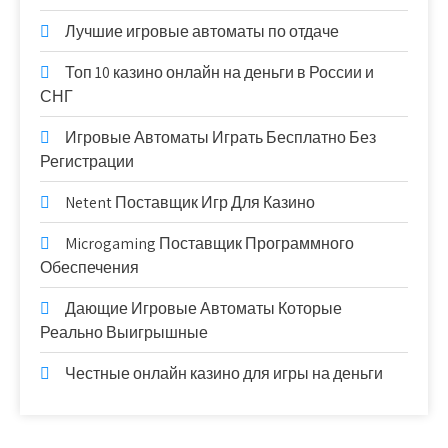
Лучшие игровые автоматы по отдаче
Топ 10 казино онлайн на деньги в России и
СНГ
Игровые Автоматы Играть Бесплатно Без
Регистрации
Netent Поставщик Игр Для Казино
Microgaming Поставщик Программного
Обеспечения
Дающие Игровые Автоматы Которые
Реально Выигрышные
Честные онлайн казино для игры на деньги