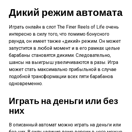
Дикий режим автомата
Играть онлайн в слот The Finer Reels of Life очень
интересно в силу того, что помимо бонусного
раунда, он имеет также «дикий» режим. Он может
запустится в любой момент и в его рамках целые
барабаны становятся дикими. Следовательно,
шансы на выигрыш увеличиваются в разы. Игра
может стать максимально прибыльной в случае
подобной трансформации всех пяти барабанов
одновременно.
Играть на деньги или без
них
В описанный автомат можно играть на деньги или
без них. В силу наличия демо версии в него можно