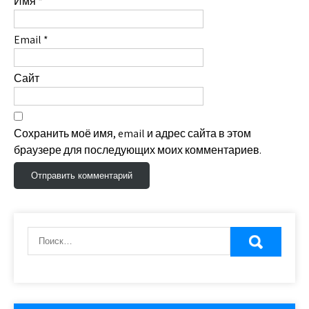
Имя
*
Email
*
Сайт
Сохранить моё имя, email и адрес сайта в этом
браузере для последующих моих комментариев.