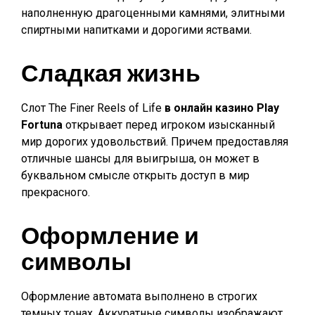
наполненную драгоценными камнями, элитными
спиртными напитками и дорогими яствами.
Сладкая жизнь
Слот The Finer Reels of Life
в онлайн казино Play
Fortuna
открывает перед игроком изысканный
мир дорогих удовольствий. Причем предоставляя
отличные шансы для выигрыша, он может в
буквальном смысле открыть доступ в мир
прекрасного.
Оформление и
символы
Оформление автомата выполнено в строгих
темных тонах. Аккуратные символы изображают