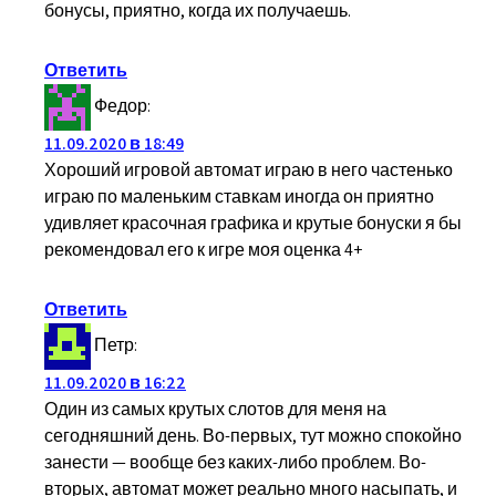
бонусы, приятно, когда их получаешь.
Ответить
Федор
:
11.09.2020 в 18:49
Хороший игровой автомат играю в него частенько
играю по маленьким ставкам иногда он приятно
удивляет красочная графика и крутые бонуски я бы
рекомендовал его к игре моя оценка 4+
Ответить
Петр
:
11.09.2020 в 16:22
Один из самых крутых слотов для меня на
сегодняшний день. Во-первых, тут можно спокойно
занести — вообще без каких-либо проблем. Во-
вторых, автомат может реально много насыпать, и