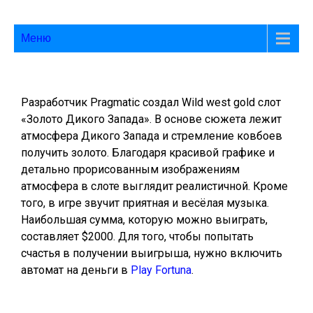
Рейтинг казино онлайн
Игровые автоматы, покер, блекджек, рулетка, баккарат,
ставки на спорт и многое другое
Меню
Разработчик Pragmatic создал Wild west gold слот
«Золото Дикого Запада». В основе сюжета лежит
атмосфера Дикого Запада и стремление ковбоев
получить золото. Благодаря красивой графике и
детально прорисованным изображениям
атмосфера в слоте выглядит реалистичной. Кроме
того, в игре звучит приятная и весёлая музыка.
Наибольшая сумма, которую можно выиграть,
составляет $2000. Для того, чтобы попытать
счастья в получении выигрыша, нужно включить
автомат на деньги в
Play Fortuna
.