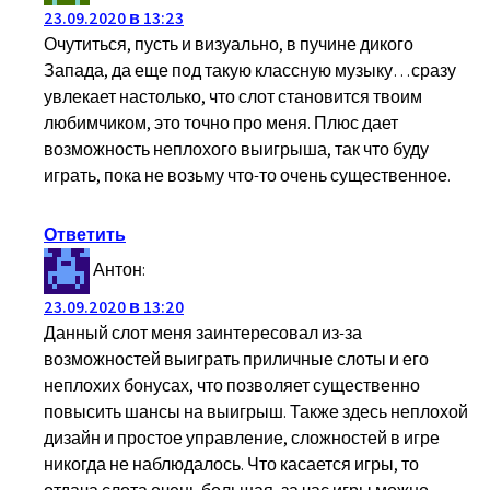
23.09.2020 в 13:23
Очутиться, пусть и визуально, в пучине дикого
Запада, да еще под такую классную музыку…сразу
увлекает настолько, что слот становится твоим
любимчиком, это точно про меня. Плюс дает
возможность неплохого выигрыша, так что буду
играть, пока не возьму что-то очень существенное.
Ответить
Антон
:
23.09.2020 в 13:20
Данный слот меня заинтересовал из-за
возможностей выиграть приличные слоты и его
неплохих бонусах, что позволяет существенно
повысить шансы на выигрыш. Также здесь неплохой
дизайн и простое управление, сложностей в игре
никогда не наблюдалось. Что касается игры, то