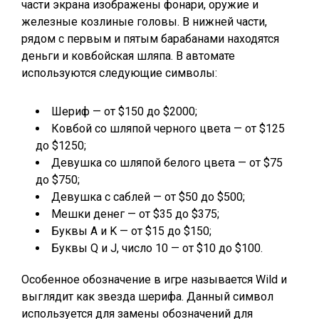
части экрана изображены фонари, оружие и
железные козлиные головы. В нижней части,
рядом с первым и пятым барабанами находятся
деньги и ковбойская шляпа. В автомате
используются следующие символы:
Шериф — от $150 до $2000;
Ковбой со шляпой черного цвета — от $125
до $1250;
Девушка со шляпой белого цвета — от $75
до $750;
Девушка с саблей — от $50 до $500;
Мешки денег — от $35 до $375;
Буквы A и K — от $15 до $150;
Буквы Q и J, число 10 — от $10 до $100.
Особенное обозначение в игре называется Wild и
выглядит как звезда шерифа. Данный символ
используется для замены обозначений для