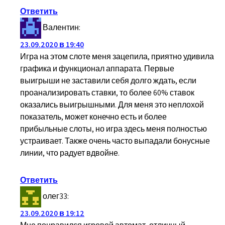
Ответить
Валентин
:
23.09.2020 в 19:40
Игра на этом слоте меня зацепила, приятно удивила
графика и функционал аппарата. Первые
выигрыши не заставили себя долго ждать, если
проанализировать ставки, то более 60% ставок
оказались выигрышными. Для меня это неплохой
показатель, может конечно есть и более
прибыльные слоты, но игра здесь меня полностью
устраивает. Также очень часто выпадали бонусные
линии, что радует вдвойне.
Ответить
олег33
:
23.09.2020 в 19:12