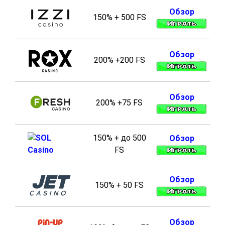
Обзор
150% + 500 FS
Обзор
200% +200 FS
Обзор
200% +75 FS
150% + до 500
Обзор
FS
Обзор
150% + 50 FS
Обзор