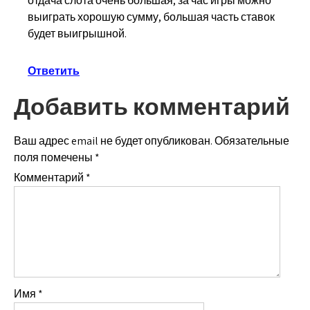
отдача слота очень большая, за час игры можно
выиграть хорошую сумму, большая часть ставок
будет выигрышной.
Ответить
Добавить комментарий
Ваш адрес email не будет опубликован.
Обязательные
поля помечены
*
Комментарий
*
Имя
*