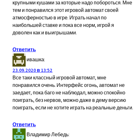
крупными кушами за которые надо побороться. Мне
тем и понравился этот игровой автомат своей
атмосферностью в игре. Играть начал по
наибольшей ставке и пока все норм, игрой я
доволен как и выигрышами.
Ответить
ивашка
:
23.09.2020 в 13:52
Все таки классный игровой автомат, мне
понравился очень. Интерфейс огонь, автомат не
заедает, пока баго не наблюдал, можно спокойно
поиграть, без нервов, можно даже в дему версию
поиграть, если не хотите играть на реальные деньги.
Ответить
Владимир Лебедь
: