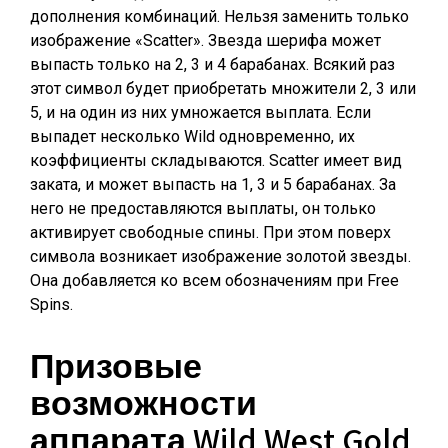
дополнения комбинаций. Нельзя заменить только
изображение «Scatter». Звезда шерифа может
выпасть только на 2, 3 и 4 барабанах. Всякий раз
этот символ будет приобретать множители 2, 3 или
5, и на один из них умножается выплата. Если
выпадет несколько Wild одновременно, их
коэффициенты складываются. Scatter имеет вид
заката, и может выпасть на 1, 3 и 5 барабанах. За
него не предоставляются выплаты, он только
активирует свободные спины. При этом поверх
символа возникает изображение золотой звезды.
Она добавляется ко всем обозначениям при Free
Spins.
Призовые
возможности
аппарата Wild West Gold