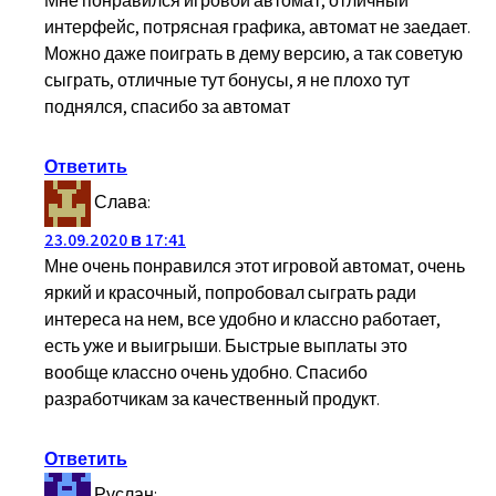
Мне понравился игровой автомат, отличный
интерфейс, потрясная графика, автомат не заедает.
Можно даже поиграть в дему версию, а так советую
сыграть, отличные тут бонусы, я не плохо тут
поднялся, спасибо за автомат
Ответить
Слава
:
23.09.2020 в 17:41
Мне очень понравился этот игровой автомат, очень
яркий и красочный, попробовал сыграть ради
интереса на нем, все удобно и классно работает,
есть уже и выигрыши. Быстрые выплаты это
вообще классно очень удобно. Спасибо
разработчикам за качественный продукт.
Ответить
Руслан
: