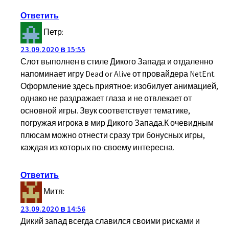
Ответить
Петр
:
23.09.2020 в 15:55
Слот выполнен в стиле Дикого Запада и отдаленно
напоминает игру Dead or Alive от провайдера NetEnt.
Оформление здесь приятное: изобилует анимацией,
однако не раздражает глаза и не отвлекает от
основной игры. Звук соответствует тематике,
погружая игрока в мир Дикого Запада.К очевидным
плюсам можно отнести сразу три бонусных игры,
каждая из которых по-своему интересна.
Ответить
Митя
:
23.09.2020 в 14:56
Дикий запад всегда славился своими рисками и