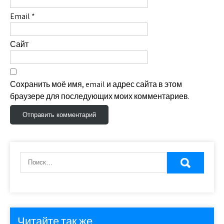
Email
*
Сайт
Сохранить моё имя, email и адрес сайта в этом
браузере для последующих моих комментариев.
Читайте так же