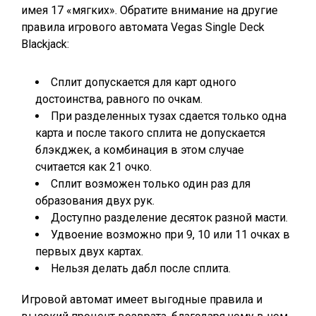
имея 17 «мягких». Обратите внимание на другие
правила игрового автомата Vegas Single Deck
Blackjack:
Сплит допускается для карт одного
достоинства, равного по очкам.
При разделенных тузах сдается только одна
карта и после такого сплита не допускается
блэкджек, а комбинация в этом случае
считается как 21 очко.
Сплит возможен только один раз для
образования двух рук.
Доступно разделение десяток разной масти.
Удвоение возможно при 9, 10 или 11 очках в
первых двух картах.
Нельзя делать дабл после сплита.
Игровой автомат имеет выгодные правила и