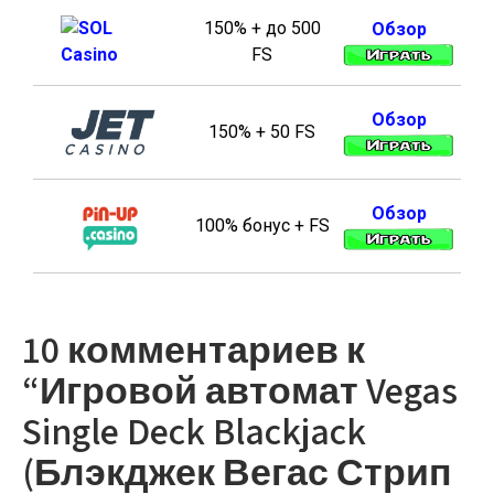
150% + до 500
Обзор
FS
Обзор
150% + 50 FS
Обзор
100% бонус +
FS
10 комментариев к
“Игровой автомат Vegas
Single Deck Blackjack
(Блэкджек Вегас Стрип