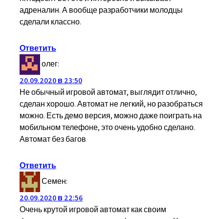
адреналин. А вообще разработчики молодцы
сделали классно.
Ответить
олег
:
20.09.2020 в 23:50
Не обычный игровой автомат, выглядит отлично,
сделан хорошо. Автомат не легкий, но разобраться
можно. Есть демо версия, можно даже поиграть на
мобильном телефоне, это очень удобно сделано.
Автомат без багов
Ответить
Семен
:
20.09.2020 в 22:56
Очень крутой игровой автомат как своим