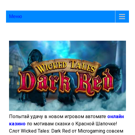
Рейтинг казино онлайн
Игровые автоматы, покер, блекджек, рулетка, баккарат,
ставки на спорт и многое другое
Меню
Попытай удачу в новом игровом автомате
онлайн
казино
по мотивам сказки о Красной Шапочке!
Слот Wicked Tales: Dark Red от Microgaming совсем