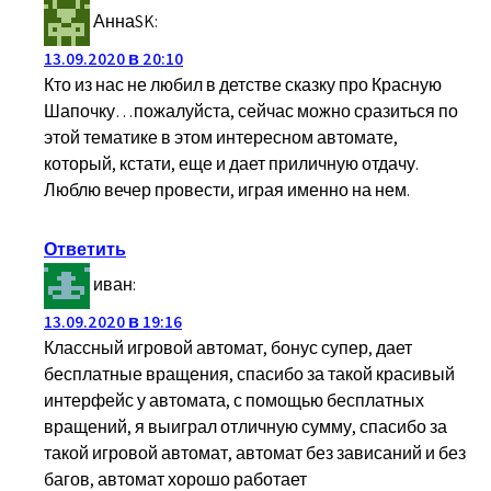
АннаSK
:
13.09.2020 в 20:10
Кто из нас не любил в детстве сказку про Красную
Шапочку…пожалуйста, сейчас можно сразиться по
этой тематике в этом интересном автомате,
который, кстати, еще и дает приличную отдачу.
Люблю вечер провести, играя именно на нем.
Ответить
иван
:
13.09.2020 в 19:16
Классный игровой автомат, бонус супер, дает
бесплатные вращения, спасибо за такой красивый
интерфейс у автомата, с помощью бесплатных
вращений, я выиграл отличную сумму, спасибо за
такой игровой автомат, автомат без зависаний и без
багов, автомат хорошо работает