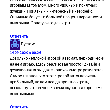
игровым автоматом. Много удобных и понятных
функций. Приятный и интересный интерфейс.
Отличные бонусы и большой процент вероятности
выигрыша. Советую его для игры.
Ответить
Рустам
:
14.09.2020 в 00:26
Довольно неплохой игровой автомат, периодически
на нем играю, здесь реализован простой дизайн и
функционал игры, даже новичок быстро разберется.
Самое главное, что этот игровой автомат очень
прибыльный, на нем всегда приятно играть,
поскольку затраченное время окупается хорошими
выигрышами.
Ответить