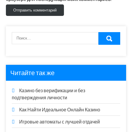
Читайте так же
Казино без верификации и без
подтверждения личности
Как Найти Идеальное Онлайн Казино
Игровые автоматы с лучшей отдачей