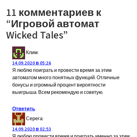
11 комментариев к
“Игровой автомат
Wicked Tales”
Клим
:
14.09.2020 в 05:26
Я люблю поиграть и провести время за этим
автоматом много понятных функций. Отличные
бонусы и огромный процент вироятности
выигрыша. Всем рекомендую и советую.
Ответить
Серега
:
14.09.2020 в 02:53
Я люблю провести время и поиграть именно за этим