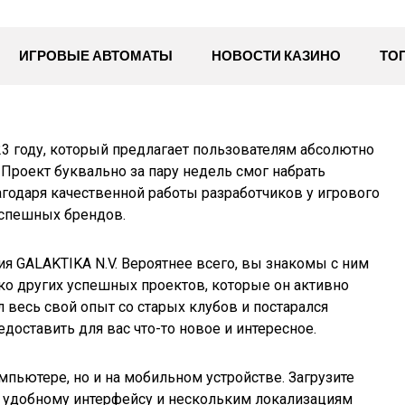
рат, ставки на спорт и многое другое
ИГРОВЫЕ АВТОМАТЫ
НОВОСТИ КАЗИНО
ТО
23 году, который предлагает пользователям абсолютно
 Проект буквально за пару недель смог набрать
агодаря качественной работы разработчиков у игрового
успешных брендов.
я GALAKTIKA N.V. Вероятнее всего, вы знакомы с ним
ько других успешных проектов, которые он активно
 весь свой опыт со старых клубов и постарался
оставить для вас что-то новое и интересное.
мпьютере, но и на мобильном устройстве. Загрузите
я удобному интерфейсу и нескольким локализациям