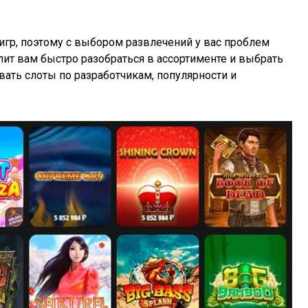
 игр, поэтому с выбором развлечений у вас проблем
лит вам быстро разобраться в ассортименте и выбрать
вать слоты по разработчикам, популярности и