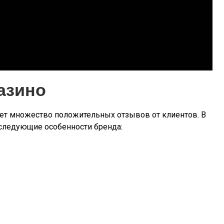
азино
меет множество положительных отзывов от клиентов. В
следующие особенности бренда: