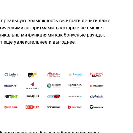
уют реальную возможность выиграть деньги даже
тическими алгоритмами, в которые не сможет
уникальными функциями как бонусные раунды,
т еще увлекательнее и выгоднее.
буется пополнить баланс, и бренд принимает