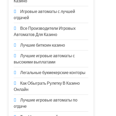
Казино
Игровые автоматы с лучшей
отдачей
Все Производители Игровых
Автоматов Для Казино
Лучшие биткоин казино
Лучшие игровые автоматы с
высокими выплатами
Легальные букмекерские конторы
Как Обыграть Рулетку В Казино
Онлайн
Лучшие игровые автоматы по
отдаче