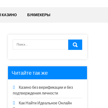
П КАЗИНО
БУКМЕКЕРЫ
Читайте так же
Казино без верификации и без
подтверждения личности
Как Найти Идеальное Онлайн