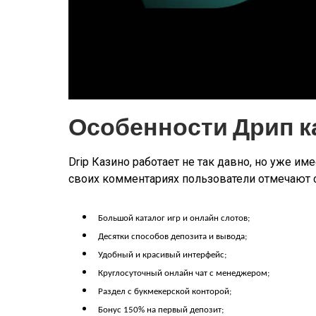
Особенности Дрип к
Drip Казино работает не так давно, но уже и
своих комментариях пользователи отмечают 
Большой каталог игр и онлайн слотов;
Десятки способов депозита и вывода;
Удобный и красивый интерфейс;
Круглосуточный онлайн чат с менеджером;
Раздел с букмекерской конторой;
Бонус 150% на первый депозит;