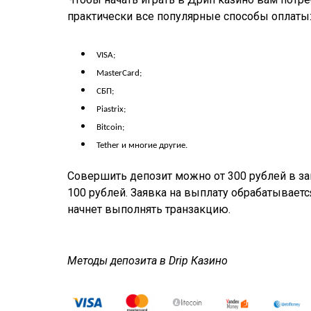
практически все популярные способы оплаты
VISA;
MasterCard;
СБП;
Piastrix;
Bitcoin;
Tether и многие другие.
Совершить депозит можно от 300 рублей в за
100 рублей. Заявка на выплату обрабатываетс
начнет выполнять транзакцию.
Методы депозита в Drip Казино