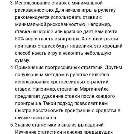
Использование ставок с минимальной
рискованностью: Для начала игры в рулетку
рекомендуется использовать ставки с
минимальной рискованностью. Например,
ставка на черное или красное дает вам почти
50% вероятность выигрыша. Хотя выигрыши
при таких ставках будут невелики, это хороший
способ начать игру и накопить небольшую
сумму.
Применение прогрессивных стратегий: Другим
популярным методом в рулетке является
использование прогрессивных стратегий
ставок. Например, стратегия Мартингейла
предлагает удвоение ставки после каждого
проигрыша. Такой подход позволяет вам
быстро восстановить проигранные средства в
случае выигрыша.
Знание статистики и анализ выпадений:
Изучение статистики и анализ предыдущих