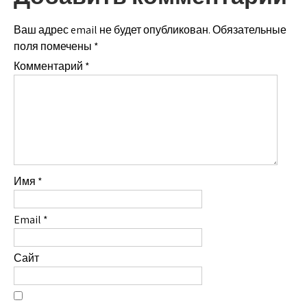
Ваш адрес email не будет опубликован.
Обязательные
поля помечены
*
Комментарий
*
Имя
*
Email
*
Сайт