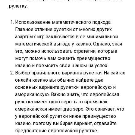
рулетку.
Использование математического подхода:
Главное отличие рулетки от многих других
азартных игр заключается в ее минимальной
математической выгоде у казино. Однако, зная
это, можно использовать стратегии, которые
могут помочь вам снизить преимущество
казино и повысить свои шансы на успех.
Выбор правильного варианта рулетки: На сайтах
онлайн казино вы обычно найдете два
основных варианта рулетки: европейскую и
американскую. Важно знать, что европейская
рулетка имеет одно зеро, в то время как
американская имеет два зеро. Это означает, что
у европейской рулетки ниже преимущество
казино, поэтому выбирая вариант, отдавайте
предпочтение европейской рулетке.