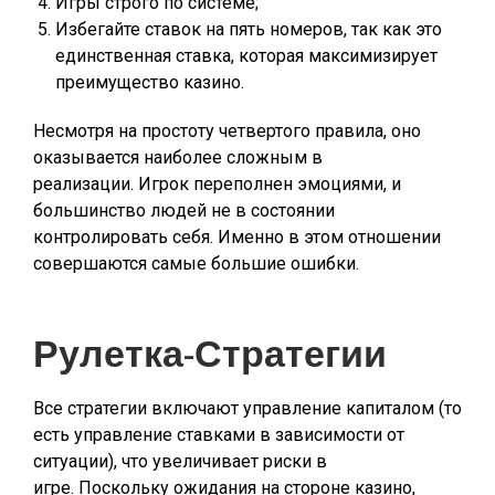
Игры строго по системе;
Избегайте ставок на пять номеров, так как это
единственная ставка, которая максимизирует
преимущество казино.
Несмотря на простоту четвертого правила, оно
оказывается наиболее сложным в
реализации. Игрок переполнен эмоциями, и
большинство людей не в состоянии
контролировать себя. Именно в этом отношении
совершаются самые большие ошибки.
Рулетка-Стратегии
Все стратегии включают управление капиталом (то
есть управление ставками в зависимости от
ситуации), что увеличивает риски в
игре. Поскольку ожидания на стороне казино,