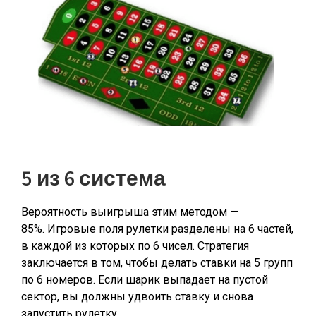
5 из 6 система
Вероятность выигрыша этим методом —
85%. Игровые поля рулетки разделены на 6 частей,
в каждой из которых по 6 чисел. Стратегия
заключается в том, чтобы делать ставки на 5 групп
по 6 номеров. Если шарик выпадает на пустой
сектор, вы должны удвоить ставку и снова
запустить рулетку.