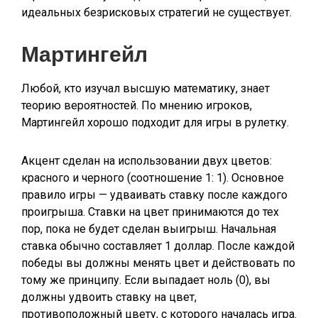
идеальных безрисковых стратегий не существует.
Мартингейл
Любой, кто изучал высшую математику, знает
теорию вероятностей. По мнению игроков,
Мартингейл хорошо подходит для игры в рулетку.
Акцент сделан на использовании двух цветов:
красного и черного (соотношение 1: 1). Основное
правило игры — удваивать ставку после каждого
проигрыша. Ставки на цвет принимаются до тех
пор, пока не будет сделан выигрыш. Начальная
ставка обычно составляет 1 доллар. После каждой
победы вы должны менять цвет и действовать по
тому же принципу. Если выпадает ноль (0), вы
должны удвоить ставку на цвет,
противоположный цвету, с которого началась игра.