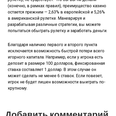
(конечно, в рамках правил), преимущество казино
остается прежним — 2,63% в европейской и 5,26%
в американской рулетке. Маневрируя и
разрабатывая различные стратегии, вы можете
попытаться обыграть рулетку и заработать деньги.
Благодаря наличию первого и второго пункта
исключается возможность быстрой потери всего
игорного капитала. Например, если у игрока есть
депозит в размере 100 долларов, фиксированная
ставка составляет 1 доллар. В этом случае он
может сделать не менее 6 ставок. Если повезет,
игрок не будет лишен возможности выиграть по-
крупному.
Добавить комментарий