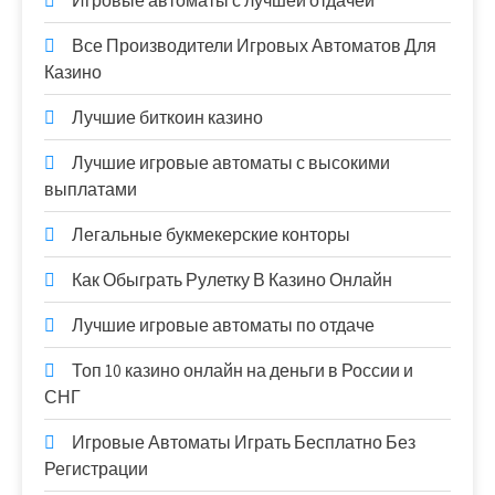
Игровые автоматы с лучшей отдачей
Все Производители Игровых Автоматов Для
Казино
Лучшие биткоин казино
Лучшие игровые автоматы с высокими
выплатами
Легальные букмекерские конторы
Как Обыграть Рулетку В Казино Онлайн
Лучшие игровые автоматы по отдаче
Топ 10 казино онлайн на деньги в России и
СНГ
Игровые Автоматы Играть Бесплатно Без
Регистрации