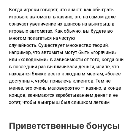
Когда игроки говорят, что знают, как обыграть
игровые автоматы в казино, это на самом деле
означает увеличение их шансов на выигрыш в
игровых автоматах. Как обычно, вы будете во
многом полагаться на чистую
случайность. Существует множество теорий,
например, что автоматы могут быть «горячими»
или «холодными» в зависимости от того, когда они
в последний раз выплачивали деньги, или те, что
находятся ближе всего к людным местам, «более
доступны», чтобы привлечь клиентов. Тем не
менее, это очень маловероятно — казино, в конце
концов, занимаются зарабатыванием денег и не
хотят, чтобы выигрыш был слишком легким.
Приветственные бонусы