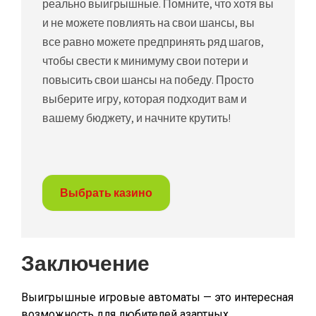
реально выигрышные. Помните, что хотя вы
и не можете повлиять на свои шансы, вы
все равно можете предпринять ряд шагов,
чтобы свести к минимуму свои потери и
повысить свои шансы на победу. Просто
выберите игру, которая подходит вам и
вашему бюджету, и начните крутить!
Выбрать казино
Заключение
Выигрышные игровые автоматы — это интересная
возможность для любителей азартных