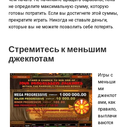
не определите максимальную сумму, которую
готовы потратить. Если вы достигнете этой суммы,
прекратите играть. Никогда не ставьте деньги,
которые вы не можете позволить себе потерять.
Стремитесь к меньшим
джекпотам
Игры с
меньши
ми
джекпот
ами, как
правило,
выплачи
ваются