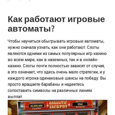
Как работают игровые
автоматы?
Чтобы научиться обыгрывать игровые автоматы,
нужно сначала узнать, как они работают. Слоты
являются одними из самых популярных игр казино
во всем мире, как в наземных, так и в онлайн-
казино. Слоты почти полностью зависят от случая,
а это означает, что здесь очень мало стратегии, и у
каждого игрока одинаковые шансы на победу. Вы
просто вращаете барабаны и надеетесь
сопоставить символы на различных линиях
выплат.