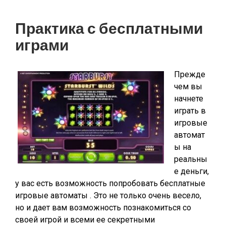
Практика с бесплатными
играми
Прежде
чем вы
начнете
играть в
игровые
автомат
ы на
реальны
е деньги,
у вас есть возможность попробовать бесплатные
игровые автоматы . Это не только очень весело,
но и дает вам возможность познакомиться со
своей игрой и всеми ее секретными