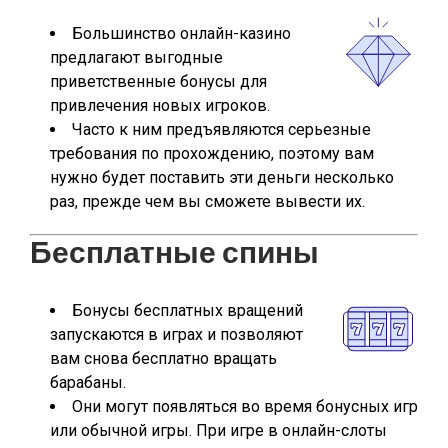
Большинство онлайн-казино
предлагают выгодные
приветственные бонусы для
привлечения новых игроков.
Часто к ним предъявляются серьезные
требования по прохождению, поэтому вам
нужно будет поставить эти деньги несколько
раз, прежде чем вы сможете вывести их.
Бесплатные спины
Бонусы бесплатных вращений
запускаются в играх и позволяют
вам снова бесплатно вращать
барабаны.
Они могут появляться во время бонусных игр
или обычной игры. При игре в онлайн-слоты