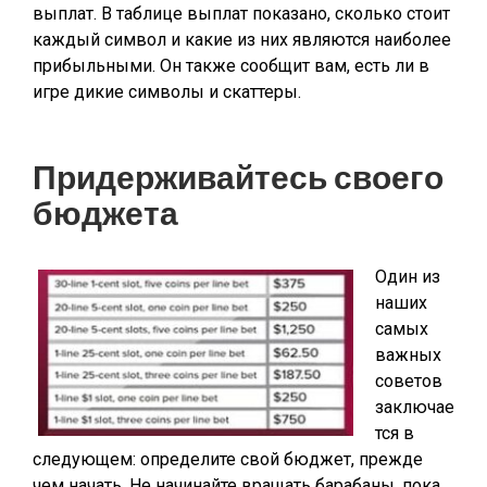
выплат. В таблице выплат показано, сколько стоит
каждый символ и какие из них являются наиболее
прибыльными. Он также сообщит вам, есть ли в
игре дикие символы и скаттеры.
Придерживайтесь своего
бюджета
Один из
наших
самых
важных
советов
заключае
тся в
следующем: определите свой бюджет, прежде
чем начать. Не начинайте вращать барабаны, пока