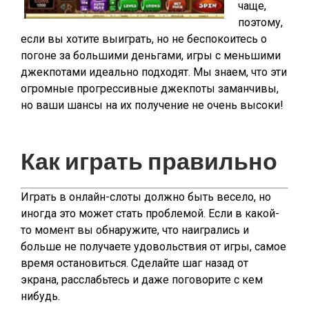
чаще,
поэтому,
если вы хотите выиграть, но не беспокоитесь о
погоне за большими деньгами, игры с меньшими
джекпотами идеально подходят. Мы знаем, что эти
огромные прогрессивные джекпоты заманчивы,
но ваши шансы на их получение не очень высоки!
Как играть правильно
Играть в онлайн-слоты должно быть весело, но
иногда это может стать проблемой. Если в какой-
то момент вы обнаружите, что наигрались и
больше не получаете удовольствия от игры, самое
время остановиться. Сделайте шаг назад от
экрана, расслабьтесь и даже поговорите с кем
нибудь.