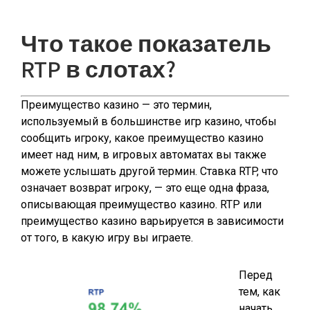
Что такое показатель
RTP в слотах?
Преимущество
казино — это термин,
используемый в большинстве игр казино, чтобы
сообщить игроку, какое преимущество казино
имеет над ним, в игровых автоматах вы также
можете услышать другой термин. Ставка RTP, что
означает возврат игроку, — это еще одна фраза,
описывающая преимущество казино. RTP или
преимущество казино варьируется в зависимости
от того, в какую игру вы играете.
Перед
тем, как
начать