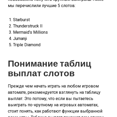
мы перечислили лучшие 5 слотов:
Starburst
Thunderstruck II
Mermaid’s Millions
Jumanji
Triple Diamond
Понимание таблиц
выплат слотов
Прежде чем начать играть на любом игровом
автомате, рекомендуется взглянуть на таблицу
выплат. Это потому, что если вы пытаетесь
выиграть по-крупному на игровых автоматах,
стоит понять, как работают функции выбранной