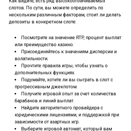
Как видите, есть ряд высокооплачиваемых
слотов. По сути, вы можете определить по
нескольким различным факторам, стоит ли делать
депозиты в конкретном слоте:
Посмотрите на значение RTP, процент выплат
или преимущество казино.
Присоединяйтесь к значениям дисперсии и
волатильности.
Прочтите правила игры, чтобы узнать о
дополнительных функциях.
Подумайте, хотите ли вы сыграть в слот с
прогрессивным джекпотом.
Получите игровой опыт за счет количества
барабанов и линий выплат.
Найдите авторитетного провайдера с
юридическими лицензиями, и поддержкой при
зависимости от азартных игр.
Выберите игровой автомат, который вам