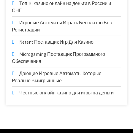
Топ 10 казино онлайн на деньги в России и
СНГ
Игровые Автоматы Играть Бесплатно Без
Регистрации
Netent Поставщик Игр Для Казино
Microgaming Поставщик Программного
Обеспечения
Дающие Игровые Автоматы Которые
Реально Выигрышные
Честные онлайн казино для игры на деньги