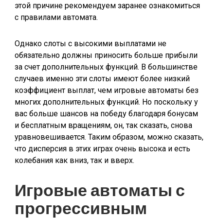
этой причине рекомендуем заранее ознакомиться
с правилами автомата.
Однако слоты с высокими выплатами не
обязательно должны приносить больше прибыли
за счет дополнительных функций. В большинстве
случаев именно эти слоты имеют более низкий
коэффициент выплат, чем игровые автоматы без
многих дополнительных функций. Но поскольку у
вас больше шансов на победу благодаря бонусам
и бесплатным вращениям, он, так сказать, снова
уравновешивается. Таким образом, можно сказать,
что дисперсия в этих играх очень высока и есть
колебания как вниз, так и вверх.
Игровые автоматы с
прогрессивным