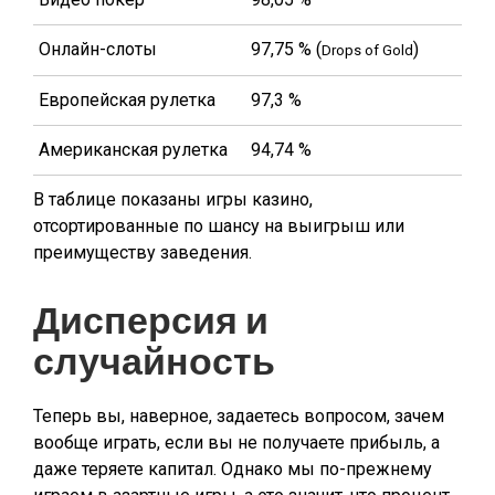
Онлайн-слоты
97,75 % (
)
Drops of Gold
Европейская рулетка
97,3 %
Американская рулетка
94,74 %
В таблице показаны игры казино,
отсортированные по шансу на выигрыш или
преимуществу заведения.
Дисперсия и
случайность
Теперь вы, наверное, задаетесь вопросом, зачем
вообще играть, если вы не получаете прибыль, а
даже теряете капитал. Однако мы по-прежнему