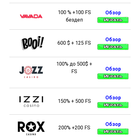
100 % +100 FS
Обзор
бездеп
Обзор
600 $ + 125 FS
100% до 500$ +
Обзор
FS
Обзор
150% + 500 FS
Обзор
200% +200 FS