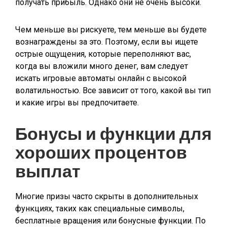
получать прибыль. Однако они не очень высоки.
Чем меньше вы рискуете, тем меньше вы будете
вознаграждены за это. Поэтому, если вы ищете
острые ощущения, которые переполняют вас,
когда вы вложили много денег, вам следует
искать игровые автоматы онлайн с высокой
волатильностью. Все зависит от того, какой вы тип
и какие игры вы предпочитаете.
Бонусы и функции для
хороших процентов
выплат
Многие призы часто скрыты в дополнительных
функциях, таких как специальные символы,
бесплатные вращения или бонусные функции. По