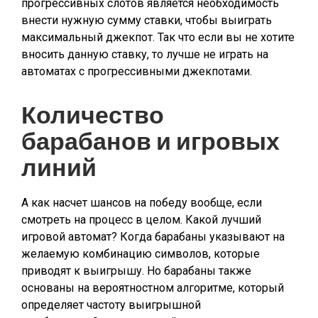
прогрессивных слотов является необходимость
внести нужную сумму ставки, чтобы выиграть
максимальный джекпот. Так что если вы не хотите
вносить данную ставку, то лучше не играть на
автоматах с прогрессивными джекпотами.
Количество
барабанов и игровых
линий
А как насчет шансов на победу вообще, если
смотреть на процесс в целом. Какой лучший
игровой автомат? Когда барабаны указывают на
желаемую комбинацию символов, которые
приводят к выигрышу. Но барабаны также
основаны на вероятностном алгоритме, который
определяет частоту выигрышной