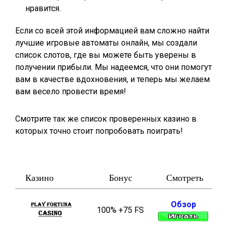
нравится.
Если со всей этой информацией вам сложно найти
лучшие игровые автоматы онлайн, мы создали
список слотов, где вы можете быть уверены в
получении прибыли. Мы надеемся, что они помогут
вам в качестве вдохновения, и теперь мы желаем
вам весело провести время!
Смотрите так же список проверенных казино в
которых точно стоит попробовать поиграть!
Казино
Бонус
Смотреть
Обзор
100% +75 FS