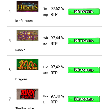
97,62 %
Te
4
RTP
mp
le of Heroes
97,44 %
Wh
5
RTP
ite
Rabbit
97,42 %
Ple
6
RTP
nty
Dragons
97,30 %
Bor
7
RTP
k
The Berzerker