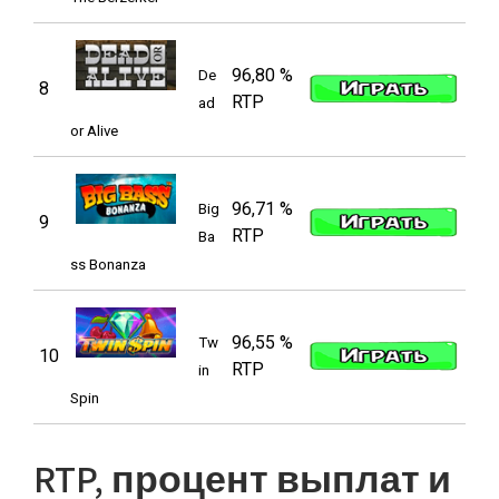
96,80 %
De
8
RTP
ad
or Alive
96,71 %
Big
9
RTP
Ba
ss Bonanza
96,55 %
Tw
10
RTP
in
Spin
RTP, процент выплат и