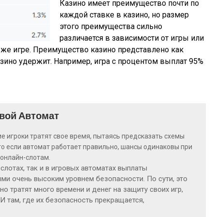
Казино имеет преимущество почти по
каждой ставке в казино, но размер
этого преимущества сильно
различается в зависимости от игры или
 же игре. Преимущество казино представлено как
азино удержит. Например, игра с процентом выплат 95%
вой Автомат
е игроки тратят свое время, пытаясь предсказать схемы
что если автомат работает правильно, шансы одинаковы при
 онлайн-слотам.
-слотах, так и в игровых автоматах выплаты
и очень высоким уровнем безопасности. По сути, это
о тратят много времени и денег на защиту своих игр,
 там, где их безопасность прекращается,