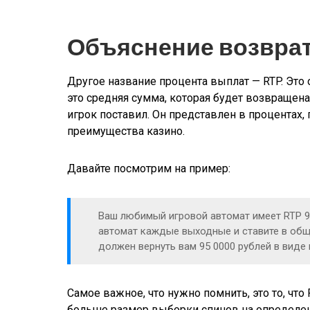
Объяснение возврата
Другое название процента выплат — RTP. Это о
это средняя сумма, которая будет возвращен
игрок поставил. Он представлен в процентах, 
преимущества казино.
Давайте посмотрим на пример:
Ваш любимый игровой автомат имеет RTP 95
автомат каждые выходные и ставите в обще
должен вернуть вам 95 0000 рублей в виде
Самое важное, что нужно помнить, это то, что
больше размер выборки спинов на определен