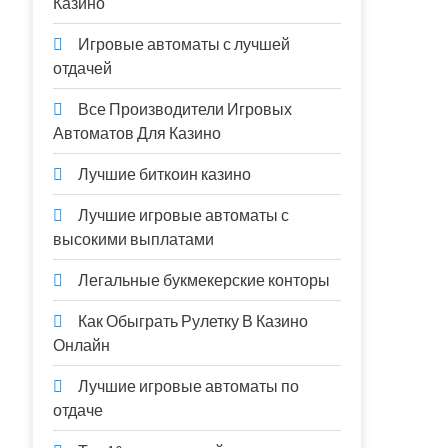
Казино
Игровые автоматы с лучшей
отдачей
Все Производители Игровых
Автоматов Для Казино
Лучшие биткоин казино
Лучшие игровые автоматы с
высокими выплатами
Легальные букмекерские конторы
Как Обыграть Рулетку В Казино
Онлайн
Лучшие игровые автоматы по
отдаче