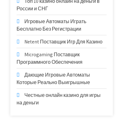
Топ 10 казино онлайн на деньги в
России и СНГ
Игровые Автоматы Играть
Бесплатно Без Регистрации
Netent Поставщик Игр Для Казино
Microgaming Поставщик
Программного Обеспечения
Дающие Игровые Автоматы
Которые Реально Выигрышные
Честные онлайн казино для игры
на деньги