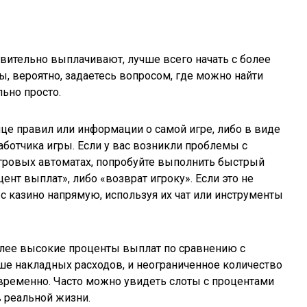
твительно выплачивают, лучше всего начать с более
ы, вероятно, задаетесь вопросом, где можно найти
льно просто.
ице правил или информации о самой игре, либо в виде
работчика игры. Если у вас возникли проблемы с
игровых автоматах, попробуйте выполнить быстрый
ент выплат», либо «возврат игроку». Если это не
 с казино напрямую, используя их чат или инструменты
олее высокие проценты выплат по сравнению с
ьше накладных расходов, и неограниченное количество
овременно. Часто можно увидеть слоты с процентами
в реальной жизни.