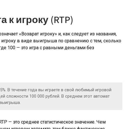
 к игроку (RTP)
значает «Возврат игроку» и, как следует из названия,
а игроку в виде выигрыша по сравнению с тем, сколько
где 100 — это игра с равными деньгами без
%. В течение года вы играете в свой любимый игровой
й сложности 100 000 рублей. В среднем этот автомат
 выигрыша.
 RTP — это среднее статистическое значение. Чем
ном игровом автомате, тем ближе фактические