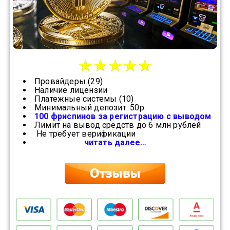
★
★
★
★
★
Провайдеры (29)
Наличие лицензии
Платежные системы (10)
Минимальный депозит: 50р.
100 фриспинов за регистрацию с выводом
Лимит на вывод средств до 6 млн рублей
Не требует верификации
читать далее…