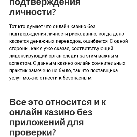
подтверждения
личности?
Тот кто думает что онлайн казино без
подтверждения личности рискованно, когда дело
касается денежных переводов, ошибается. С одной
стороны, как я уже сказал, соответствующий
лицензирующий орган следит за этим важным
аспектом. С данным казино онлайн сомнительных
практик замечено не было, так что поставщика
услуг можно отнести к безопасным.
Все это относится и к
онлайн казино без
приложений для
проверки?