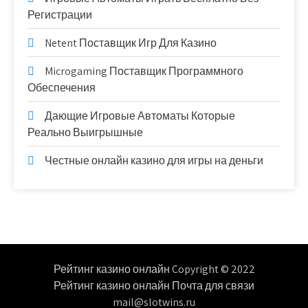
Регистрации
Netent Поставщик Игр Для Казино
Microgaming Поставщик Программного
Обеспечения
Дающие Игровые Автоматы Которые
Реально Выигрышные
Честные онлайн казино для игры на деньги
Рейтинг казино онлайн Copyright © 2022
Рейтинг казино онлайн Почта для связи
mail@slotwins.ru