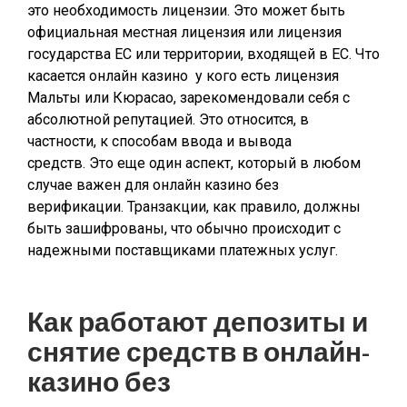
это необходимость лицензии. Это может быть
официальная местная лицензия или лицензия
государства ЕС или территории, входящей в ЕС. Что
касается онлайн казино у кого есть лицензия
Мальты или Кюрасао, зарекомендовали себя с
абсолютной репутацией. Это относится, в
частности, к способам ввода и вывода
средств. Это еще один аспект, который в любом
случае важен для онлайн казино без
верификации. Транзакции, как правило, должны
быть зашифрованы, что обычно происходит с
надежными поставщиками платежных услуг.
Как работают депозиты и
снятие средств в онлайн-
казино без