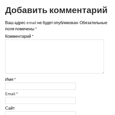
Добавить комментарий
Ваш адрес email не будет опубликован.
Обязательные
поля помечены
*
Комментарий
*
Имя
*
Email
*
Сайт