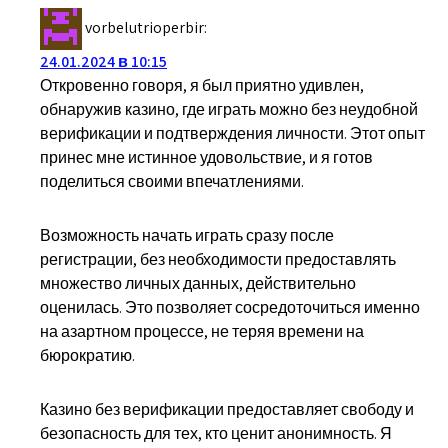
vorbelutrioperbir
:
24.01.2024 в 10:15
Откровенно говоря, я был приятно удивлен,
обнаружив казино, где играть можно без неудобной
верификации и подтверждения личности. Этот опыт
принес мне истинное удовольствие, и я готов
поделиться своими впечатлениями.
Возможность начать играть сразу после
регистрации, без необходимости предоставлять
множество личных данных, действительно
оценилась. Это позволяет сосредоточиться именно
на азартном процессе, не теряя времени на
бюрократию.
Казино без верификации предоставляет свободу и
безопасность для тех, кто ценит анонимность. Я