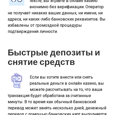
тексте, вы играете в онлайн казино
анонимно без верификации. Оператор
не получает никаких ваших данных, ни имени, ни
адреса, ни каких-либо банковских реквизитов. Вы
избавлены от громоздкой процедуры
подтверждения личности.
Быстрые депозиты и
снятие средств
Если вы хотите внести или снять
реальные деньги в онлайн казино, вы
можете рассчитывать на то, что ваша
транзакция будет обработана за считанные
минуты. В то время как обычный банковский
перевод может занять несколько дней, денежный
перевод с помощью банковских карт выполняется