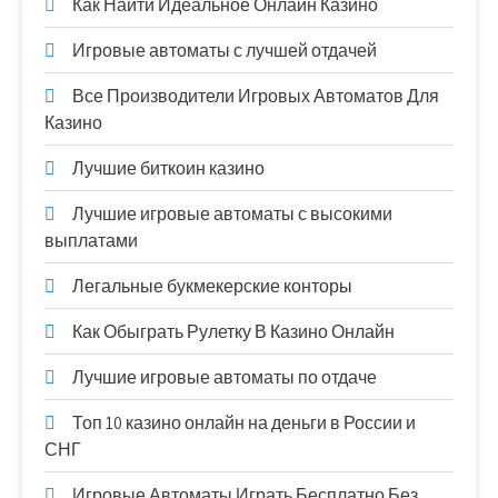
Как Найти Идеальное Онлайн Казино
Игровые автоматы с лучшей отдачей
Все Производители Игровых Автоматов Для
Казино
Лучшие биткоин казино
Лучшие игровые автоматы с высокими
выплатами
Легальные букмекерские конторы
Как Обыграть Рулетку В Казино Онлайн
Лучшие игровые автоматы по отдаче
Топ 10 казино онлайн на деньги в России и
СНГ
Игровые Автоматы Играть Бесплатно Без