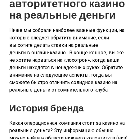
авторитетного казино
на реальные деньги
Ниже мы собрали наиболее важные функции, на
которые следует обратить внимание, если
вы хотите делать ставки на реальные
деньги в онлайн-казино . В конце концов, вы же
не хотите нарваться на «лохотрон», когда ваши
деньги находятся в ненадежных руках. Обратите
внимание на следующие аспекты, тогда вы
сможете быстро отличить солидное казино на
реальные деньги от сомнительного клуба.
История бренда
Какая операционная компания стоит за казино на
реальные деньги? Эту информацию обычно
можно найти в области нижнего колонтитула (низ)