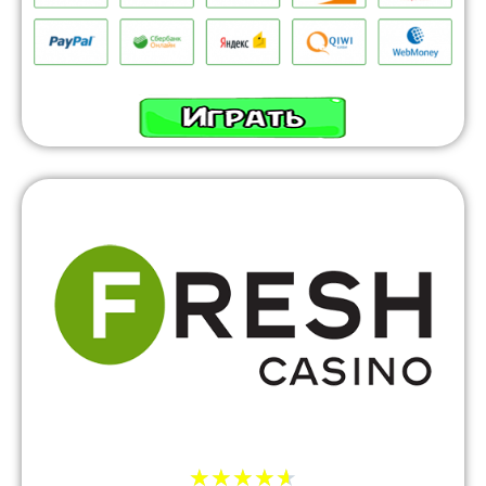
★
★
★
★
★