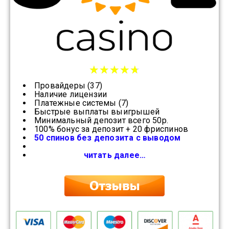
★
★
★
★
★
Провайдеры (37)
Наличие лицензии
Платежные системы (7)
Быстрые выплаты выигрышей
Минимальный депозит всего 50р.
100% бонус за депозит +
20 фриспинов
50 спинов без депозита с выводом
читать далее…