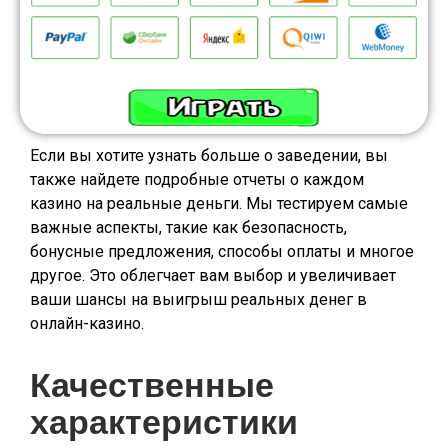
Если вы хотите узнать больше о заведении, вы
также найдете подробные отчеты о каждом
казино на реальные деньги. Мы тестируем самые
важные аспекты, такие как безопасность,
бонусные предложения, способы оплаты и многое
другое. Это облегчает вам выбор и увеличивает
ваши шансы на выигрыш реальных денег в
онлайн-казино.
Качественные
характеристики