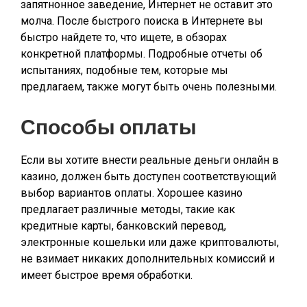
запятнонное заведение, Интернет не оставит это
молча. После быстрого поиска в Интернете вы
быстро найдете то, что ищете, в обзорах
конкретной платформы. Подробные отчеты об
испытаниях, подобные тем, которые мы
предлагаем, также могут быть очень полезными.
Способы оплаты
Если вы хотите внести реальные деньги онлайн в
казино, должен быть доступен соответствующий
выбор вариантов оплаты. Хорошее казино
предлагает различные методы, такие как
кредитные карты, банковский перевод,
электронные кошельки или даже криптовалюты,
не взимает никаких дополнительных комиссий и
имеет быстрое время обработки.