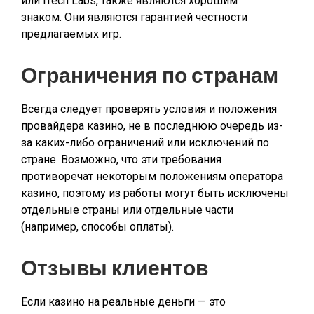
или iTech Labs, также являются хорошим
знаком. Они являются гарантией честности
предлагаемых игр.
Ограничения по странам
Всегда следует проверять условия и положения
провайдера казино, не в последнюю очередь из-
за каких-либо ограничений или исключений по
стране. Возможно, что эти требования
противоречат некоторым положениям оператора
казино, поэтому из работы могут быть исключены
отдельные страны или отдельные части
(например, способы оплаты).
Отзывы клиентов
Если казино на реальные деньги — это