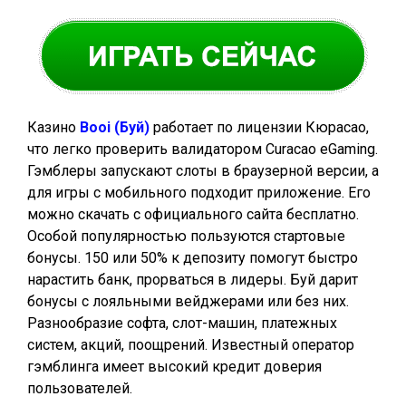
Казино
Booi (Буй)
работает по лицензии Кюрасао,
что легко проверить валидатором Curacao eGaming.
Гэмблеры запускают слоты в браузерной версии, а
для игры с мобильного подходит приложение. Его
можно скачать с официального сайта бесплатно.
Особой популярностью пользуются стартовые
бонусы. 150 или 50% к депозиту помогут быстро
нарастить банк, прорваться в лидеры. Буй дарит
бонусы с лояльными вейджерами или без них.
Разнообразие софта, слот-машин, платежных
систем, акций, поощрений. Известный оператор
гэмблинга имеет высокий кредит доверия
пользователей.