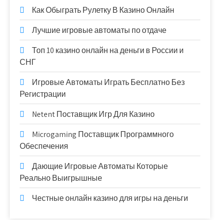
Как Обыграть Рулетку В Казино Онлайн
Лучшие игровые автоматы по отдаче
Топ 10 казино онлайн на деньги в России и
СНГ
Игровые Автоматы Играть Бесплатно Без
Регистрации
Netent Поставщик Игр Для Казино
Microgaming Поставщик Программного
Обеспечения
Дающие Игровые Автоматы Которые
Реально Выигрышные
Честные онлайн казино для игры на деньги