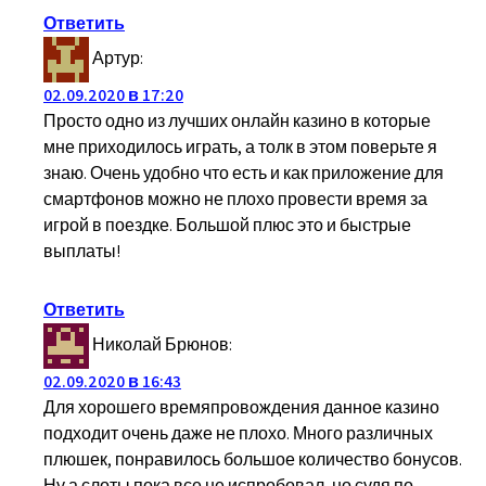
Ответить
Артур
:
02.09.2020 в 17:20
Просто одно из лучших онлайн казино в которые
мне приходилось играть, а толк в этом поверьте я
знаю. Очень удобно что есть и как приложение для
смартфонов можно не плохо провести время за
игрой в поездке. Большой плюс это и быстрые
выплаты!
Ответить
Николай Брюнов
:
02.09.2020 в 16:43
Для хорошего времяпровождения данное казино
подходит очень даже не плохо. Много различных
плюшек, понравилось большое количество бонусов.
Ну а слоты пока все не испробовал, но судя по