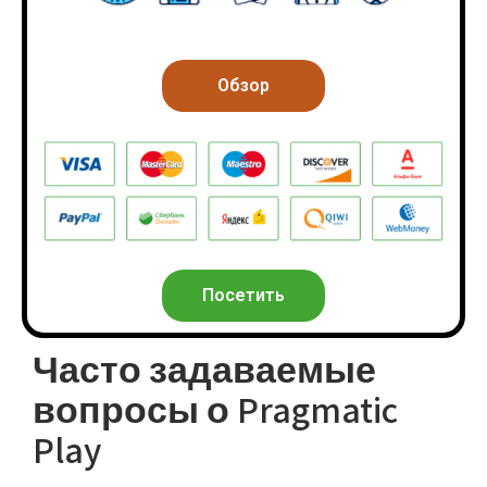
Обзор
Посетить
Часто задаваемые
вопросы о Pragmatic
Play