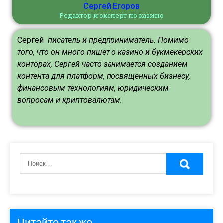
Сергей
писатель и предприниматель. Помимо
того, что он много пишет о казино и букмекерских
конторах, Сергей часто занимается созданием
контента для платформ, посвященных бизнесу,
финансовым технологиям, юридическим
вопросам и криптовалютам.
Читайте так же