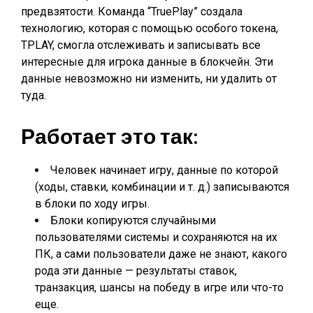
предвзятости. Команда “TruePlay” создала
технологию, которая с помощью особого токена,
TPLAY, смогла отслеживать и записывать все
интересные для игрока данные в блокчейн. Эти
данные невозможно ни изменить, ни удалить от
туда.
Работает это так:
Человек начинает игру, данные по которой
(ходы, ставки, комбинации и т. д.) записываются
в блоки по ходу игры.
Блоки копируются случайными
пользователями системы и сохраняются на их
ПК, а сами пользователи даже не знают, какого
рода эти данные — результаты ставок,
транзакция, шансы на победу в игре или что-то
еще.