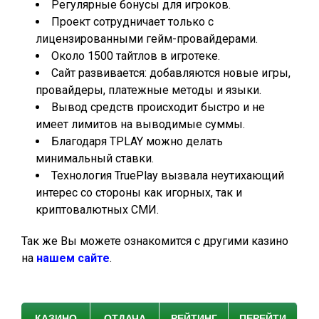
Регулярные бонусы для игроков.
Проект сотрудничает только с
лицензированными гейм-провайдерами.
Около 1500 тайтлов в игротеке.
Сайт развивается: добавляются новые игры,
провайдеры, платежные методы и языки.
Вывод средств происходит быстро и не
имеет лимитов на выводимые суммы.
Благодаря TPLAY можно делать
минимальный ставки.
Технология TruePlay вызвала неутихающий
интерес со стороны как игорных, так и
криптовалютных СМИ.
Так же Вы можете ознакомится с другими казино
на
нашем сайте
.
КАЗИНО
ОТДАЧА
РЕЙТИНГ
ПЕРЕЙТИ