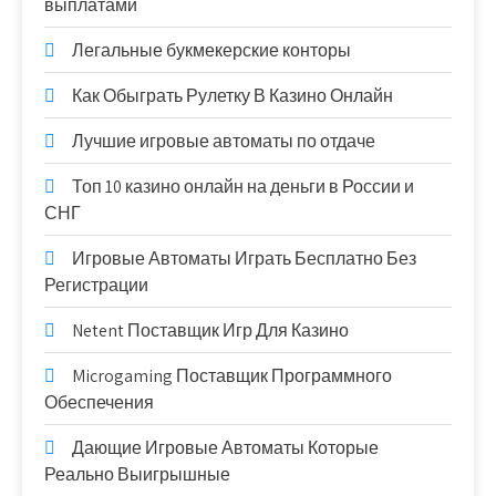
выплатами
Легальные букмекерские конторы
Как Обыграть Рулетку В Казино Онлайн
Лучшие игровые автоматы по отдаче
Топ 10 казино онлайн на деньги в России и
СНГ
Игровые Автоматы Играть Бесплатно Без
Регистрации
Netent Поставщик Игр Для Казино
Microgaming Поставщик Программного
Обеспечения
Дающие Игровые Автоматы Которые
Реально Выигрышные