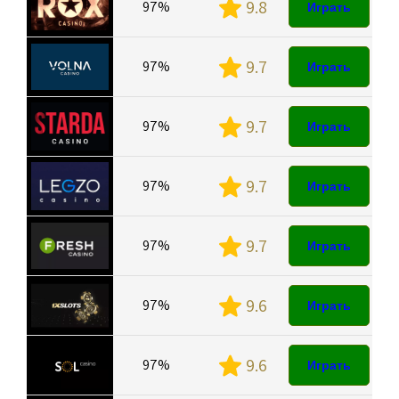
9.8
97%
Играть
9.7
97%
Играть
9.7
97%
Играть
9.7
97%
Играть
9.7
97%
Играть
9.6
97%
Играть
9.6
97%
Играть