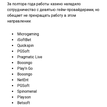
За полтора года работы казино наладило
сотрудничество с девятью гейм-провайдерами, но
обещает не прекращать работу в этом
направлении:
Microgaming
iSoftBet
Quickspin
PGSoft
Pragmatic Live
Booongo
Play’n Go
Booongo
NetEnt
PGSoft
Spinomenal
Playson
Betsoft