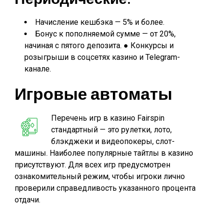
Начисление кешбэка — 5% и более.
Бонус к пополняемой сумме — от 20%,
начиная с пятого депозита. ● Конкурсы и
розыгрыши в соцсетях казино и Telegram-
канале.
Игровые автоматы
Перечень игр в казино Fairspin
стандартный — это рулетки, лото,
блэкджеки и видеопокеры, слот-
машины. Наиболее популярные тайтлы в казино
присутствуют. Для всех игр предусмотрен
ознакомительный режим, чтобы игроки лично
проверили справедливость указанного процента
отдачи.