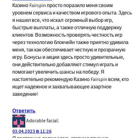
Казино Fairspin просто поразило меня своим
уровнем сервиса и качеством игрового опыта. Здесь
я нашел все, что искал: огромный выбор игр,
быстрые выплаты, а также отличную поддержку
клиентов. Возможность проверять честность игр
через технологию блокчейн также приятно удивила
меня, так как обеспечивает честную и прозрачную
игру. Бонусы и акции здесь просто удивительные,
они действительно добавляют стимул играть и
помогают увеличить шансы на победу. Я
настоятельно рекомендую Казино Fairspin всем, кто
ищет надежное и захватывающее азартное
заведение!
Ответить
Adorable facial
:
03.04.2023 в 11:26