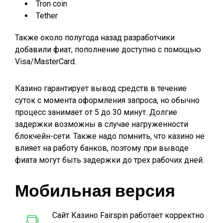
Tron coin
Tether
Также около полугода назад разработчики
добавили фиат, пополнение доступно с помощью
Visa/MasterCard.
Казино гарантирует вывод средств в течение
суток с момента оформления запроса, но обычно
процесс занимает от 5 до 30 минут. Долгие
задержки возможны в случае нагруженности
блокчейн-сети. Также надо помнить, что казино не
влияет на работу банков, поэтому при выводе
фиата могут быть задержки до трех рабочих дней.
Мобильная версия
Сайт Казино Fairspin работает корректно