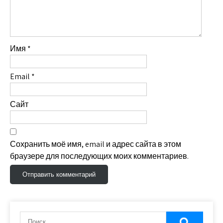
Имя
*
Email
*
Сайт
Сохранить моё имя, email и адрес сайта в этом
браузере для последующих моих комментариев.