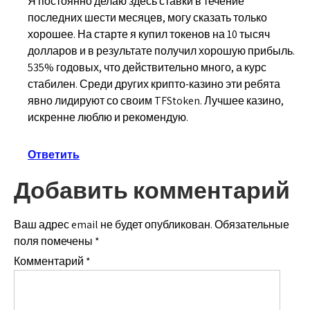
Я постоянно делаю здесь ставки в течение
последних шести месяцев, могу сказать только
хорошее. На старте я купил токенов на 10 тысяч
долларов и в результате получил хорошую прибыль.
535% годовых, что действительно много, а курс
стабилен. Среди других крипто-казино эти ребята
явно лидируют со своим TFStoken. Лучшее казино,
искренне люблю и рекомендую.
Ответить
Добавить комментарий
Ваш адрес email не будет опубликован.
Обязательные
поля помечены
*
Комментарий
*