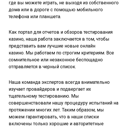
где вы можете играть, не выходя из собственного
дома или в дороге с помощью мобильного
телефона или планшета.
Как портал для отчетов и обзоров тестирования
казино, наша работа заключается в том, чтобы
представить вам лучшие новые онлайн
казино. Мы работаем по строгим критериям. Все
сомнительное или незаконное беспощадно
отправляется в черный список.
Наша команда экспертов всегда внимательно
изучает провайдеров и подвергает их
тщательному тестированию. Мы
совершенствовали нашу процедуру испытаний на
протяжении многих лет. Таким образом, мы
можем гарантировать, что в наши списки
включены только хорошие и авторитетные