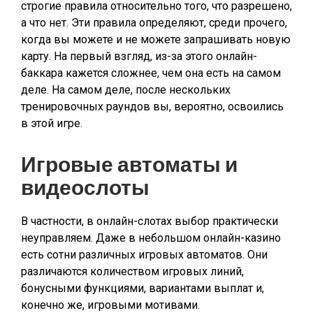
строгие правила относительно того, что разрешено,
а что нет. Эти правила определяют, среди прочего,
когда вы можете и не можете запрашивать новую
карту. На первый взгляд, из-за этого онлайн-
баккара кажется сложнее, чем она есть на самом
деле. На самом деле, после нескольких
тренировочных раундов вы, вероятно, освоились
в этой игре.
Игровые автоматы и
видеослоты
В частности, в онлайн-слотах выбор практически
неуправляем. Даже в небольшом онлайн-казино
есть сотни различных игровых автоматов. Они
различаются количеством игровых линий,
бонусными функциями, вариантами выплат и,
конечно же, игровыми мотивами.