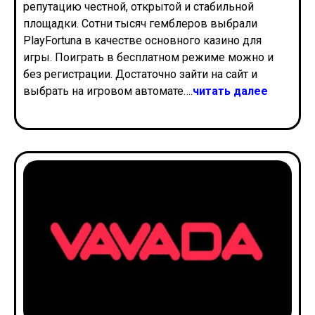
репутацию честной, открытой и стабильной
площадки. Сотни тысяч гемблеров выбрали
PlayFortuna в качестве основного казино для
игры. Поиграть в бесплатном режиме можно и
без регистрации. Достаточно зайти на сайт и
выбрать на игровом автомате….
читать далее