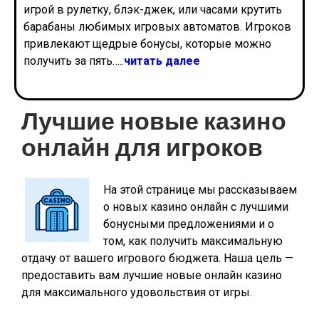
игрой в рулетку, блэк-джек, или часами крутить
барабаны любимых игровых автоматов. Игроков
привлекают щедрые бонусы, которые можно
получить за пять…..
читать далее
Лучшие новые казино
онлайн для игроков
На этой странице мы рассказываем
о новых казино онлайн с лучшими
бонусными предложениями и о
том, как получить максимальную
отдачу от вашего игрового бюджета. Наша цель —
предоставить вам лучшие новые онлайн казино
для максимального удовольствия от игры.