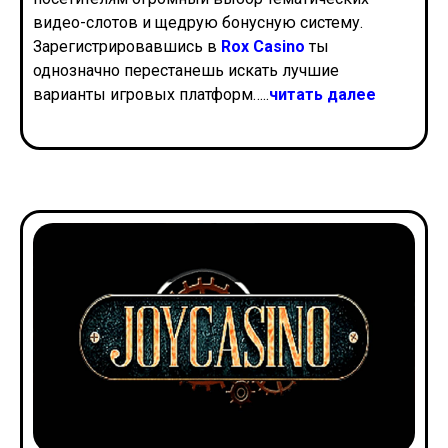
видео-слотов и щедрую бонусную систему.
Зарегистрировавшись в
Rox Casino
ты
однозначно перестанешь искать лучшие
варианты игровых платформ…..
читать далее