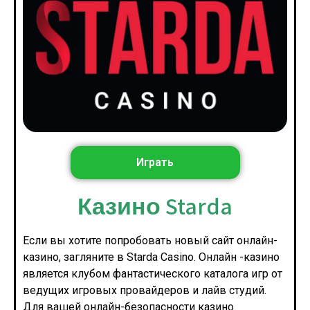
Играть
Казино Starda
Если вы хотите попробовать новый сайт онлайн-
казино, загляните в
Starda Casino
. Онлайн -казино
является клубом фантастического каталога игр от
ведущих игровых провайдеров и лайв студий.
Для вашей онлайн-безопасности казино