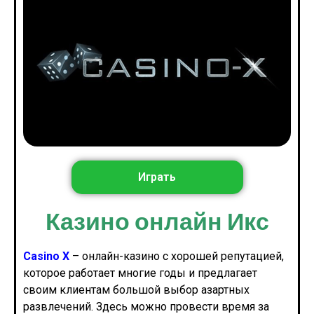
Играть
Казино онлайн Икс
Casino X
– онлайн-казино с хорошей репутацией,
которое работает многие годы и предлагает
своим клиентам большой выбор азартных
развлечений. Здесь можно провести время за