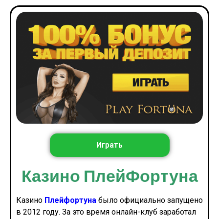
Играть
Казино ПлейФортуна
Казино
Плейфортуна
было официально запущено
в 2012 году. За это время онлайн-клуб заработал