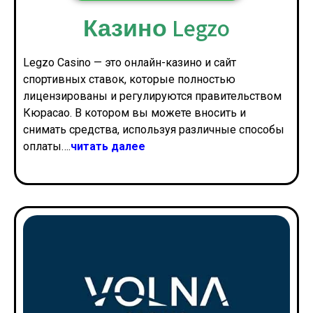
Казино Legzo
Legzo Casino — это онлайн-казино и сайт
спортивных ставок, которые полностью
лицензированы и регулируются правительством
Кюрасао. В котором вы можете вносить и
снимать средства, используя различные способы
оплаты
….
читать далее