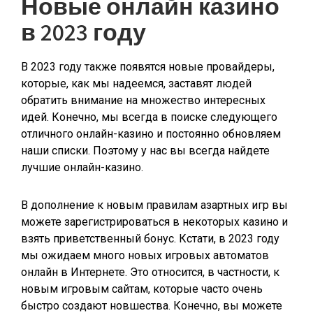
Новые онлайн казино
в 2023 году
В 2023 году также появятся новые провайдеры,
которые, как мы надеемся, заставят людей
обратить внимание на множество интересных
идей. Конечно, мы всегда в поиске следующего
отличного онлайн-казино и постоянно обновляем
наши списки. Поэтому у нас вы всегда найдете
лучшие онлайн-казино.
В дополнение к новым правилам азартных игр вы
можете зарегистрироваться в некоторых казино и
взять приветственный бонус. Кстати, в 2023 году
мы ожидаем много новых игровых автоматов
онлайн в Интернете. Это относится, в частности, к
новым игровым сайтам, которые часто очень
быстро создают новшества. Конечно, вы можете