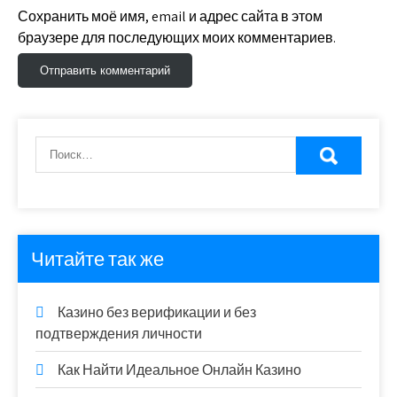
Сохранить моё имя, email и адрес сайта в этом
браузере для последующих моих комментариев.
Читайте так же
Казино без верификации и без
подтверждения личности
Как Найти Идеальное Онлайн Казино