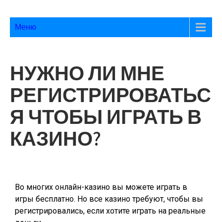
Рейтинг казино онлайн
Игровые автоматы, покер, блекджек, рулетка, баккарат,
ставки на спорт и многое другое
Меню
НУЖНО ЛИ МНЕ
РЕГИСТРИРОВАТЬС
Я ЧТОБЫ ИГРАТЬ В
КАЗИНО?
Во многих онлайн-казино вы можете играть в
игры бесплатно. Но все казино требуют, чтобы вы
регистрировались, если хотите играть на реальные