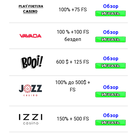
Обзор
100% +75 FS
100 % +100 FS
Обзор
бездеп
Обзор
600 $ + 125 FS
100% до 500$ +
Обзор
FS
Обзор
150% + 500 FS