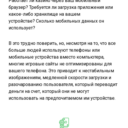
Работает ли казино через ваш мобильный
браузер? Требуется ли загрузка приложения или
какое-либо хранилище на вашем
устройстве? Сколько мобильных данных он
использует?
В это трудно поверить, но, несмотря на то, что все
больше людей используют телефоны или
мобильные устройства вместо компьютера,
многие игровые сайты не оптимизированы для
вашего телефона. Это приводит к нестабильным
изображениям, медленной скорости загрузки и
разочарованию пользователя, который переводит
деньги на счет, который они не могут
использовать на предпочитаемом им устройстве.