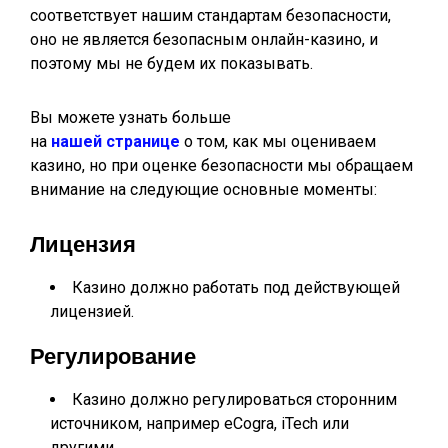
соответствует нашим стандартам безопасности,
оно не является безопасным онлайн-казино, и
поэтому мы не будем их показывать.
Вы можете узнать больше
на
нашей странице
о том, как мы оцениваем
казино, но при оценке безопасности мы обращаем
внимание на следующие основные моменты:
Лицензия
Казино должно работать под действующей
лицензией.
Регулирование
Казино должно регулироваться сторонним
источником, например eCogra, iTech или
другими.