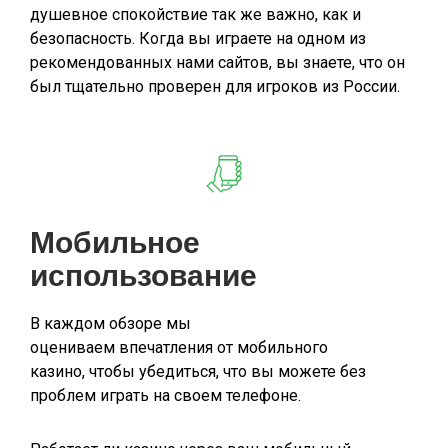
душевное спокойствие так же важно, как и
безопасность. Когда вы играете на одном из
рекомендованных нами сайтов, вы знаете, что он
был тщательно проверен для игроков из России.
Мобильное
использование
В каждом обзоре мы
оцениваем впечатления от мобильного
казино, чтобы убедиться, что вы можете без
проблем играть на своем телефоне.