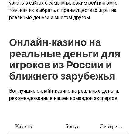
узнать о сайтах с самым высоким рейтингом, о
том, как их выбрать, о преимуществах игры на
реальные деньги и многом другом.
Онлайн-казино на
реальные деньги для
игроков из России и
ближнего зарубежья
Вот лучшие онлайн-казино на реальные деньги,
рекомендованные нашей командой экспертов.
Казино
Бонус
Смотреть