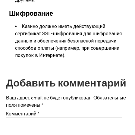
Шифрование
Казино должно иметь действующий
сертификат SSL-шифрования для шифрования
данных и обеспечения безопасной передачи
способов оплаты (например, при совершении
покупок в Интернете).
Добавить комментарий
Ваш адрес email не будет опубликован.
Обязательные
поля помечены
*
Комментарий
*