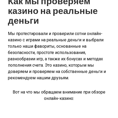
Как мы проверяем
казино на реальные
деньги
Мы протестировали и проверили сотни онлайн-
казино с играми на реальные деньги и выбрали
только наши фавориты, основанные на
безопасности, простоте использования,
разнообразии игр, а также их бонусах и методах
пополнения счета. Это казино, которым мы
доверяем и проверяем на собственные деньги и
рекомендуем нашим друзьям.
Вот на что мы обращаем внимание при обзоре
онлайн-казино: