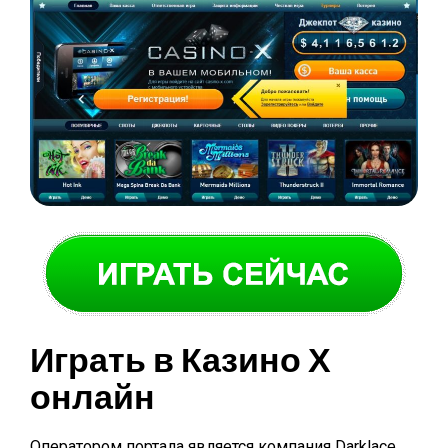
Играть в Казино Х
онлайн
Оператором портала является компания Darklace