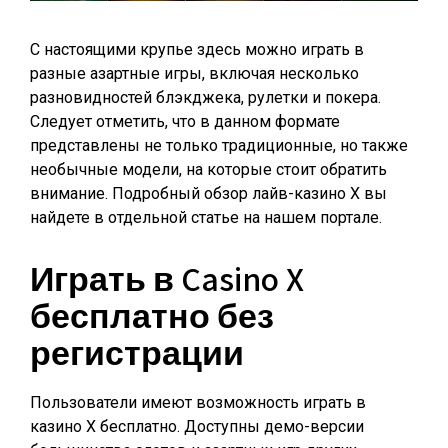
С настоящими крупье здесь можно играть в
разные азартные игры, включая несколько
разновидностей блэкджека, рулетки и покера.
Следует отметить, что в данном формате
представлены не только традиционные, но также
необычные модели, на которые стоит обратить
внимание. Подробный обзор лайв-казино Х вы
найдете в отдельной статье на нашем портале.
Играть в Casino X
бесплатно без
регистрации
Пользователи имеют возможность играть в
казино Х бесплатно. Доступны демо-версии