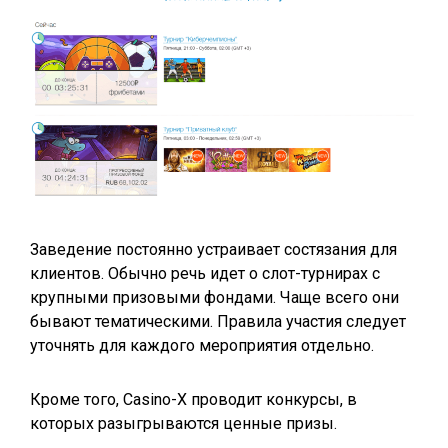
Заведение постоянно устраивает состязания для
клиентов. Обычно речь идет о слот-турнирах с
крупными призовыми фондами. Чаще всего они
бывают тематическими. Правила участия следует
уточнять для каждого мероприятия отдельно.
Кроме того, Casino-X проводит конкурсы, в
которых разыгрываются ценные призы.