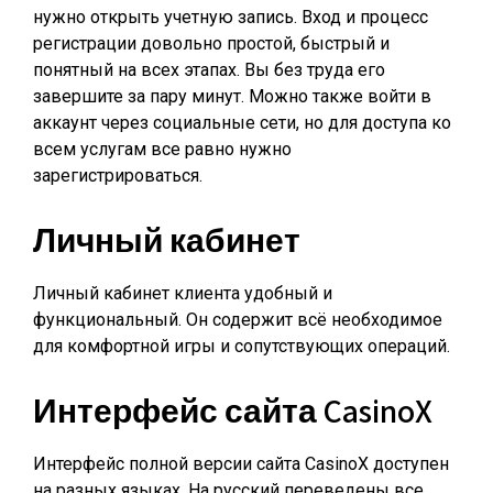
нужно открыть учетную запись. Вход и процесс
регистрации довольно простой, быстрый и
понятный на всех этапах. Вы без труда его
завершите за пару минут. Можно также войти в
аккаунт через социальные сети, но для доступа ко
всем услугам все равно нужно
зарегистрироваться.
Личный кабинет
Личный кабинет клиента удобный и
функциональный. Он содержит всё необходимое
для комфортной игры и сопутствующих операций.
Интерфейс сайта CasinoX
Интерфейс полной версии сайта CasinoX доступен
на разных языках. На русский переведены все