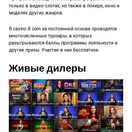
только в видео-слотах, но также в покере, кено и
моделях других жанров.
В casino X com на постоянной основе проводятся
многочисленные турниры, в которых
разыгрываются баллы программы лояльности и
другие призы. Участие в них бесплатное.
Живые дилеры